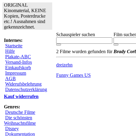
ORIGINAL
Kinomaterial, KEINE
Kopien, Posterdrucke
etc.! Ausnahmen sind
gekennzeichnet.
Schauspieler suchen
Film suche
Internes:
Startseite
Hilfe
2 Filme wurden gefunden für
Brady Corb
Plakate-ABC
Versand-Infos
dreizehn
Einkaufskorb
Impressum
Funny Games US
AGB
Widerufsbelehrung
Datenschutzerklärung
Kauf widerrufen
Genres:
Deutsche Filme
Die schönsten
Weihnachtsfilme
Disney
Dokumentation