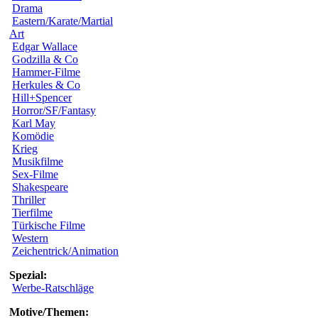
Drama
Eastern/Karate/Martial
Art
Edgar Wallace
Godzilla & Co
Hammer-Filme
Herkules & Co
Hill+Spencer
Horror/SF/Fantasy
Karl May
Komödie
Krieg
Musikfilme
Sex-Filme
Shakespeare
Thriller
Tierfilme
Türkische Filme
Western
Zeichentrick/Animation
Spezial:
Werbe-Ratschläge
Motive/Themen: