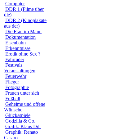
Computer
DDR 1 (Filme über
die)
DDR 2 (Kinoplakate
aus der)
Die Frau im Mann
Dokumentation
Eisenbahn
Erkenntnisse
Erotik ohne Sex ?
Fahrräder
Festivals,
Veranstaltungen
Feuerwehr
Flieger
Fotographie
Frauen unter sich
Fußball
Geheime und offene
Wünsche
Glücksspiele
Godzilla & Co.
Grafik: Klaus Dill
Graphik: Renato
Casaro