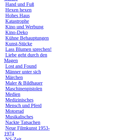
Hand und Fuß
Hexen hexen
Hohes Haus
Katastrophe
Kino und Werbung
Kino-Deko
Kühne Behauptungen
Kunst-Stücke
Lass Blumen sprechen!
Liebe geht durch den
Magen
Lost and Found
Männer unter sich
Märchen
Maler & Bildhauer
Maschinenpistolen
Medien
Medizinisches
Mensch und Pferd
Motorrad
Musikalisches
Nackte Tatsachen
Neue Filmkunst 1953-
1974
NS-Zeit