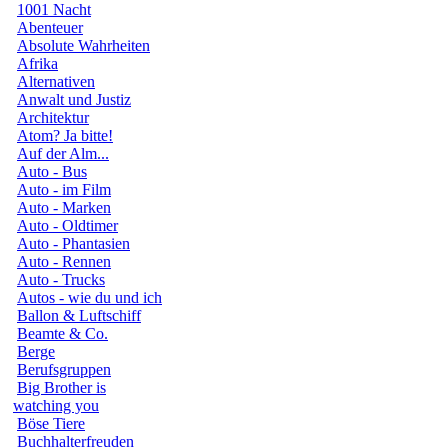
1001 Nacht
Abenteuer
Absolute Wahrheiten
Afrika
Alternativen
Anwalt und Justiz
Architektur
Atom? Ja bitte!
Auf der Alm...
Auto - Bus
Auto - im Film
Auto - Marken
Auto - Oldtimer
Auto - Phantasien
Auto - Rennen
Auto - Trucks
Autos - wie du und ich
Ballon & Luftschiff
Beamte & Co.
Berge
Berufsgruppen
Big Brother is
watching you
Böse Tiere
Buchhalterfreuden