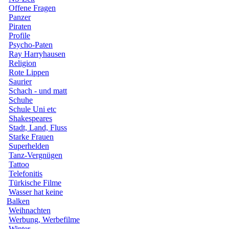
Offene Fragen
Panzer
Piraten
Profile
Psycho-Paten
Ray Harryhausen
Religion
Rote Lippen
Saurier
Schach - und matt
Schuhe
Schule Uni etc
Shakespeares
Stadt, Land, Fluss
Starke Frauen
Superhelden
Tanz-Vergnügen
Tattoo
Telefonitis
Türkische Filme
Wasser hat keine
Balken
Weihnachten
Werbung, Werbefilme
Winter