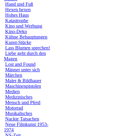
Hand und Fuß
Hexen hexen
Hohes Haus
Katastrophe
Kino und Werbung
Kino-Deko
Kühne Behauptungen
Kunst-Stücke
Lass Blumen sprechen!
Liebe geht durch den
Magen
Lost and Found
Männer unter sich
Märchen
Maler & Bildhauer
Maschinenpistolen
Medien
Medizinisches
Mensch und Pferd
Motorrad
Musikalisches
Nackte Tatsachen
Neue Filmkunst 1953-
1974
NS-Zeit