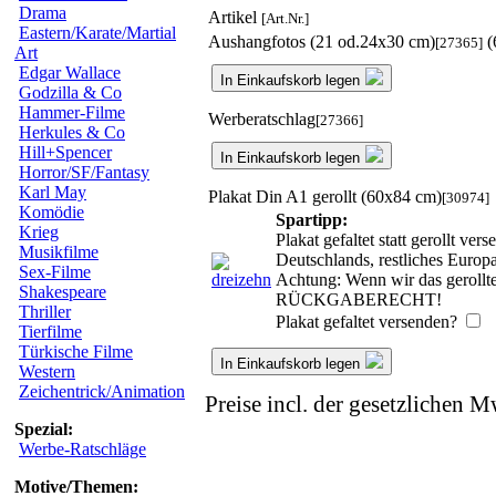
Drama
Artikel
[Art.Nr.]
Eastern/Karate/Martial
Aushangfotos (21 od.24x30 cm)
(
[27365]
Art
Edgar Wallace
In Einkaufskorb legen
Godzilla & Co
Hammer-Filme
Werberatschlag
[27366]
Herkules & Co
Hill+Spencer
In Einkaufskorb legen
Horror/SF/Fantasy
Karl May
Plakat Din A1 gerollt (60x84 cm)
[30974]
Komödie
Spartipp:
Krieg
Plakat gefaltet statt gerollt v
Musikfilme
Deutschlands, restliches Europ
Sex-Filme
Achtung: Wenn wir das gerollte
Shakespeare
RÜCKGABERECHT!
Thriller
Plakat gefaltet versenden?
Tierfilme
Türkische Filme
In Einkaufskorb legen
Western
Zeichentrick/Animation
Preise incl. der gesetzlichen M
Spezial:
Werbe-Ratschläge
Motive/Themen: