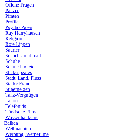
Offene Fragen
Panzer
Piraten
Profile
Psycho-Paten
Ray Harryhausen
Religion
Rote Lippen
Saurier
Schach - und matt
Schuhe
Schule Uni etc
Shakespeares
Stadt, Land, Fluss
Starke Frauen
Superhelden
Tanz-Vergnügen
Tattoo
Telefonitis
Türkische Filme
Wasser hat keine
Balken
Weihnachten
Werbung, Werbefilme
Winter