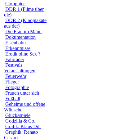
Computer
DDR 1 (Filme über
die)
DDR 2 (Kinoplakate
aus der)
Die Frau im Mann
Dokumentation
Eisenbahn
Erkenntnisse
Erotik ohne Sex ?
Fahrräder
Festivals,
Veranstaltungen
Feuerwehr
Flieger
Fotographie
Frauen unter sich
Fußball
Geheime und offene
Wünsche
Glücksspiele
Godzilla & Co.
Grafik: Klaus Dill
Graphik: Renato
Casaro