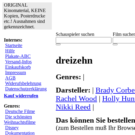
ORIGINAL
Kinomaterial, KEINE
Kopien, Posterdrucke
etc.! Ausnahmen sind
gekennzeichnet.
Schauspieler suchen
Film suche
Internes:
Startseite
Hilfe
Plakate-ABC
dreizehn
Versand-Infos
Einkaufskorb
Impressum
Genres:
|
AGB
Widerufsbelehrung
Darsteller:
|
Brady Corbe
Datenschutzerklärung
Kauf widerrufen
Rachel Wood
|
Holly Hun
Nikki Reed
|
Genres:
Deutsche Filme
Die schönsten
Das können Sie bestellen
Weihnachtsfilme
(zum Bestellen muß Ihr Browse
Disney
Dokumentation