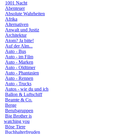
1001 Nacht
Abenteuer
Absolute Wahrheiten
Afrika
Alternativen
Anwalt und Justiz
Architektur
Atom? Ja bitte!
Auf der Alm...
Auto - Bus
Auto - im Film
Auto - Marken
Auto - Oldtimer
Auto - Phantasien
Auto - Rennen
Auto - Trucks
Autos - wie du und ich
Ballon & Luftschiff
Beamte & Co.
Berge
Berufsgruppen
Big Brother is
watching you
Böse Tiere
Buchhalterfreuden