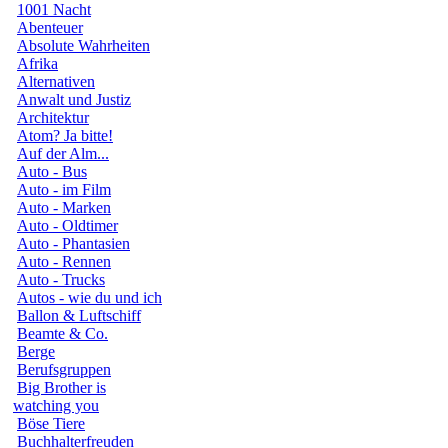
1001 Nacht
Abenteuer
Absolute Wahrheiten
Afrika
Alternativen
Anwalt und Justiz
Architektur
Atom? Ja bitte!
Auf der Alm...
Auto - Bus
Auto - im Film
Auto - Marken
Auto - Oldtimer
Auto - Phantasien
Auto - Rennen
Auto - Trucks
Autos - wie du und ich
Ballon & Luftschiff
Beamte & Co.
Berge
Berufsgruppen
Big Brother is
watching you
Böse Tiere
Buchhalterfreuden