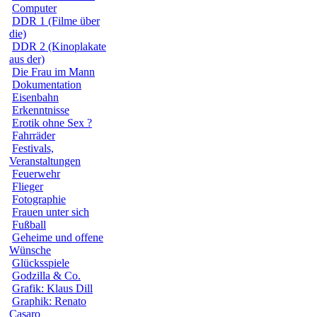
Computer
DDR 1 (Filme über
die)
DDR 2 (Kinoplakate
aus der)
Die Frau im Mann
Dokumentation
Eisenbahn
Erkenntnisse
Erotik ohne Sex ?
Fahrräder
Festivals,
Veranstaltungen
Feuerwehr
Flieger
Fotographie
Frauen unter sich
Fußball
Geheime und offene
Wünsche
Glücksspiele
Godzilla & Co.
Grafik: Klaus Dill
Graphik: Renato
Casaro