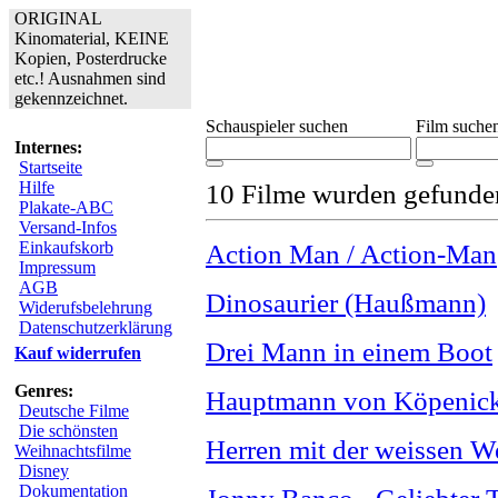
ORIGINAL
Kinomaterial, KEINE
Kopien, Posterdrucke
etc.! Ausnahmen sind
gekennzeichnet.
Schauspieler suchen
Film suche
Internes:
Startseite
Hilfe
10 Filme wurden gefunde
Plakate-ABC
Versand-Infos
Einkaufskorb
Action Man / Action-Man
Impressum
AGB
Dinosaurier (Haußmann)
Widerufsbelehrung
Datenschutzerklärung
Drei Mann in einem Boot
Kauf widerrufen
Genres:
Hauptmann von Köpenick
Deutsche Filme
Die schönsten
Herren mit der weissen We
Weihnachtsfilme
Disney
Dokumentation