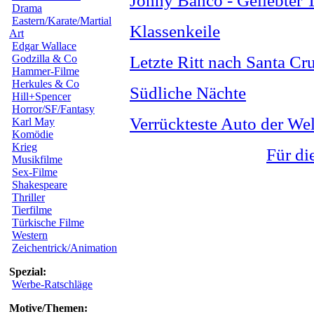
Jonny Banco - Geliebter 
Drama
Eastern/Karate/Martial
Klassenkeile
Art
Edgar Wallace
Godzilla & Co
Letzte Ritt nach Santa Cr
Hammer-Filme
Herkules & Co
Südliche Nächte
Hill+Spencer
Horror/SF/Fantasy
Verrückteste Auto der Wel
Karl May
Komödie
Krieg
Für di
Musikfilme
Sex-Filme
Shakespeare
Thriller
Tierfilme
Türkische Filme
Western
Zeichentrick/Animation
Spezial:
Werbe-Ratschläge
Motive/Themen: