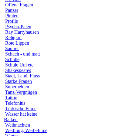
Offene Fragen
Panzer
Piraten
Profile
Psycho-Paten
Ray Harryhausen
Religion
Rote Lippen
Saurier
Schach - und matt
Schuhe
Schule Uni etc
Shakespeares
Stadt, Land, Fluss
Starke Frauen
Superhelden
Tanz-Vergnügen
Tattoo
Telefonitis
Türkische Filme
Wasser hat keine
Balken
Weihnachten
Werbung, Werbefilme
Winter