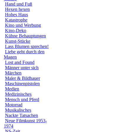
Hand und Fuß
Hexen hexen
Hohes Haus
Katastrophe
Kino und Werbung
Kino-Deko
Kühne Behauptungen
Kunst-Stücke
Lass Blumen sprechen!
Liebe geht durch den
Magen
Lost and Found
Männer unter sich
Märchen
Maler & Bildhauer
Maschinenpistolen
Medien
Medizinisches
Mensch und Pferd
Motorrad
Musikalisches
Nackte Tatsachen
Neue Filmkunst 1953-
1974
NS-Zeit