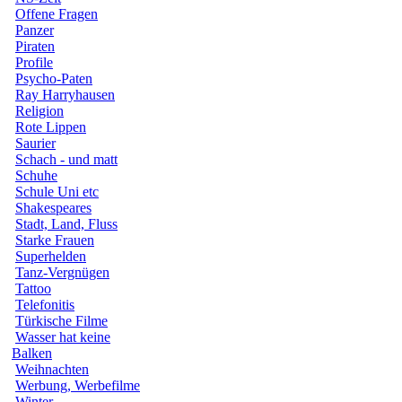
Offene Fragen
Panzer
Piraten
Profile
Psycho-Paten
Ray Harryhausen
Religion
Rote Lippen
Saurier
Schach - und matt
Schuhe
Schule Uni etc
Shakespeares
Stadt, Land, Fluss
Starke Frauen
Superhelden
Tanz-Vergnügen
Tattoo
Telefonitis
Türkische Filme
Wasser hat keine
Balken
Weihnachten
Werbung, Werbefilme
Winter