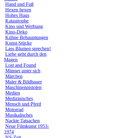
Hand und Fuß
Hexen hexen
Hohes Haus
Katastrophe
Kino und Werbung
Kino-Deko
Kühne Behauptungen
Kunst-Stücke
Lass Blumen sprechen!
Liebe geht durch den
Magen
Lost and Found
Männer unter sich
Märchen
Maler & Bildhauer
Maschinenpistolen
Medien
Medizinisches
Mensch und Pferd
Motorrad
Musikalisches
Nackte Tatsachen
Neue Filmkunst 1953-
1974
NS-Zeit