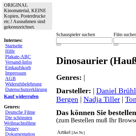
ORIGINAL
Kinomaterial, KEINE
Kopien, Posterdrucke
etc.! Ausnahmen sind
gekennzeichnet.
Schauspieler suchen
Film suche
Internes:
Startseite
Hilfe
Plakate-ABC
Dinosaurier (Hau
Versand-Infos
Einkaufskorb
Impressum
Genres:
|
AGB
Widerufsbelehrung
Darsteller:
|
Daniel Brühl
Datenschutzerklärung
Kauf widerrufen
Bergen
|
Nadja Tiller
|
Tom
Genres:
Das können Sie bestellen
Deutsche Filme
Die schönsten
(zum Bestellen muß Ihr Browse
Weihnachtsfilme
Disney
Artikel
[Art.Nr.]
Dokumentation