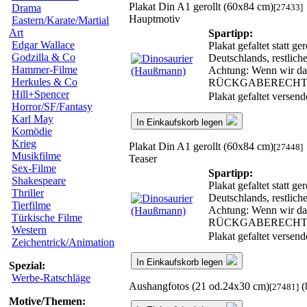
Plakat Din A1 gerollt (60x84 cm)
[27433]
Drama
Hauptmotiv
Eastern/Karate/Martial
Art
Spartipp:
Edgar Wallace
Plakat gefaltet statt 
Godzilla & Co
Deutschlands, restlic
Hammer-Filme
Achtung: Wenn wir das 
Herkules & Co
RÜCKGABERECHT
Hill+Spencer
Plakat gefaltet versen
Horror/SF/Fantasy
Karl May
In Einkaufskorb legen
Komödie
Krieg
Plakat Din A1 gerollt (60x84 cm)
[27448]
Musikfilme
Teaser
Sex-Filme
Spartipp:
Shakespeare
Plakat gefaltet statt 
Thriller
Deutschlands, restlic
Tierfilme
Achtung: Wenn wir das 
Türkische Filme
RÜCKGABERECHT
Western
Plakat gefaltet versen
Zeichentrick/Animation
In Einkaufskorb legen
Spezial:
Werbe-Ratschläge
Aushangfotos (21 od.24x30 cm)
(
[27481]
Motive/Themen: