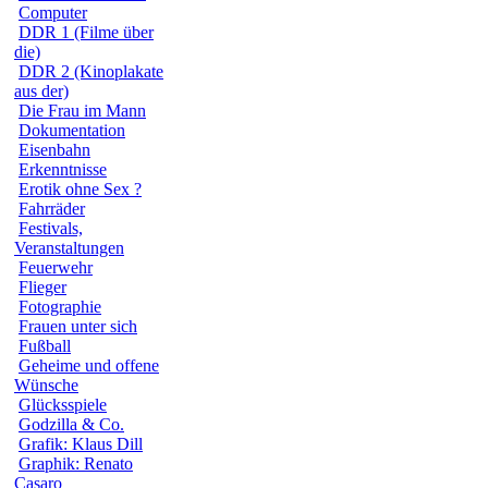
Computer
DDR 1 (Filme über
die)
DDR 2 (Kinoplakate
aus der)
Die Frau im Mann
Dokumentation
Eisenbahn
Erkenntnisse
Erotik ohne Sex ?
Fahrräder
Festivals,
Veranstaltungen
Feuerwehr
Flieger
Fotographie
Frauen unter sich
Fußball
Geheime und offene
Wünsche
Glücksspiele
Godzilla & Co.
Grafik: Klaus Dill
Graphik: Renato
Casaro