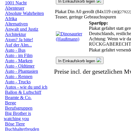
In Einkaufskorb legen
1001 Nacht
Abenteuer
Plakat Din A0 gerollt (84x119 cm)
[27922
Absolute Wahrheiten
Teaser, geringe Gebrauchsspuren
Afrika
Spartipp:
Alternativen
Plakat gefaltet statt 
Anwalt und Justiz
Deutschlands, restlic
Architektur
Achtung: Wenn wir das 
Atom? Ja bitte!
RÜCKGABERECHT
Auf der Alm...
Plakat gefaltet versen
Auto - Bus
Auto - im Film
Auto - Marken
In Einkaufskorb legen
Auto - Oldtimer
Preise incl. der gesetzlichen M
Auto - Phantasien
Auto - Rennen
Auto - Trucks
Autos - wie du und ich
Ballon & Luftschiff
Beamte & Co.
Berge
Berufsgruppen
Big Brother is
watching you
Böse Tiere
Buchhalterfreuden