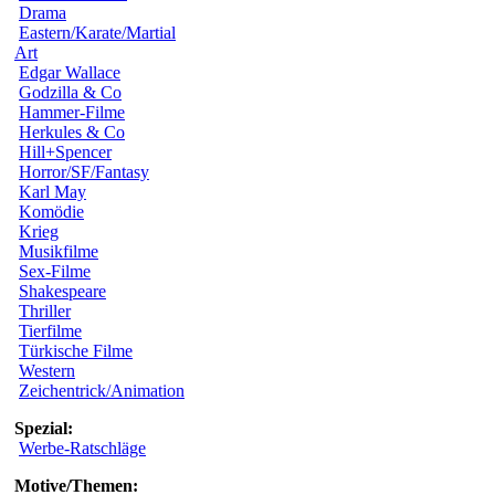
Drama
Eastern/Karate/Martial
Art
Edgar Wallace
Godzilla & Co
Hammer-Filme
Herkules & Co
Hill+Spencer
Horror/SF/Fantasy
Karl May
Komödie
Krieg
Musikfilme
Sex-Filme
Shakespeare
Thriller
Tierfilme
Türkische Filme
Western
Zeichentrick/Animation
Spezial:
Werbe-Ratschläge
Motive/Themen: