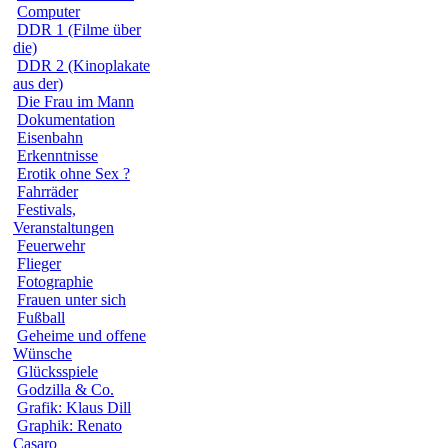
Computer
DDR 1 (Filme über
die)
DDR 2 (Kinoplakate
aus der)
Die Frau im Mann
Dokumentation
Eisenbahn
Erkenntnisse
Erotik ohne Sex ?
Fahrräder
Festivals,
Veranstaltungen
Feuerwehr
Flieger
Fotographie
Frauen unter sich
Fußball
Geheime und offene
Wünsche
Glücksspiele
Godzilla & Co.
Grafik: Klaus Dill
Graphik: Renato
Casaro