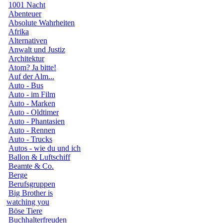
1001 Nacht
Abenteuer
Absolute Wahrheiten
Afrika
Alternativen
Anwalt und Justiz
Architektur
Atom? Ja bitte!
Auf der Alm...
Auto - Bus
Auto - im Film
Auto - Marken
Auto - Oldtimer
Auto - Phantasien
Auto - Rennen
Auto - Trucks
Autos - wie du und ich
Ballon & Luftschiff
Beamte & Co.
Berge
Berufsgruppen
Big Brother is
watching you
Böse Tiere
Buchhalterfreuden