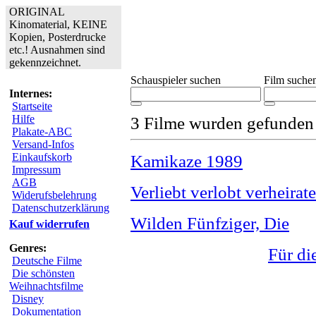
ORIGINAL
Kinomaterial, KEINE
Kopien, Posterdrucke
etc.! Ausnahmen sind
gekennzeichnet.
Schauspieler suchen
Film suche
Internes:
Startseite
Hilfe
3 Filme wurden gefunden
Plakate-ABC
Versand-Infos
Einkaufskorb
Kamikaze 1989
Impressum
AGB
Verliebt verlobt verheirat
Widerufsbelehrung
Datenschutzerklärung
Wilden Fünfziger, Die
Kauf widerrufen
Genres:
Für di
Deutsche Filme
Die schönsten
Weihnachtsfilme
Disney
Dokumentation