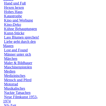
Hand und Fuß
Hexen hexen
Hohes Haus
Katastrophe
Kino und Werbung
Kino-Deko
Kühne Behauptungen
Kunst-Stücke
Lass Blumen sprechen!
Liebe geht durch den
Magen
Lost and Found
Männer unter sich
Märchen
Maler & Bildhauer
Maschinenpistolen
Medien
Medizinisches
Mensch und Pferd
Motorrad
Musikalisches
Nackte Tatsachen
Neue Filmkunst 1953-
1974
NS-Zeit