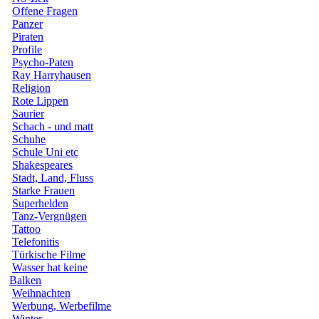
Offene Fragen
Panzer
Piraten
Profile
Psycho-Paten
Ray Harryhausen
Religion
Rote Lippen
Saurier
Schach - und matt
Schuhe
Schule Uni etc
Shakespeares
Stadt, Land, Fluss
Starke Frauen
Superhelden
Tanz-Vergnügen
Tattoo
Telefonitis
Türkische Filme
Wasser hat keine
Balken
Weihnachten
Werbung, Werbefilme
Winter