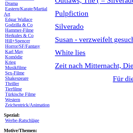
Outlaws, The ( = Silverad
Drama
Eastern/Karate/Martial
Pulpfiction
Art
Edgar Wallace
Godzilla & Co
Silverado
Hammer-Filme
Herkules & Co
Susan - verzweifelt gesuc
Hill+Spencer
Horror/SF/Fantasy
White lies
Karl May
Komödie
Krieg
Zeit nach Mitternacht, Di
Musikfilme
Sex-Filme
Für di
Shakespeare
Thriller
Tierfilme
Türkische Filme
Western
Zeichentrick/Animation
Spezial:
Werbe-Ratschläge
Motive/Themen: