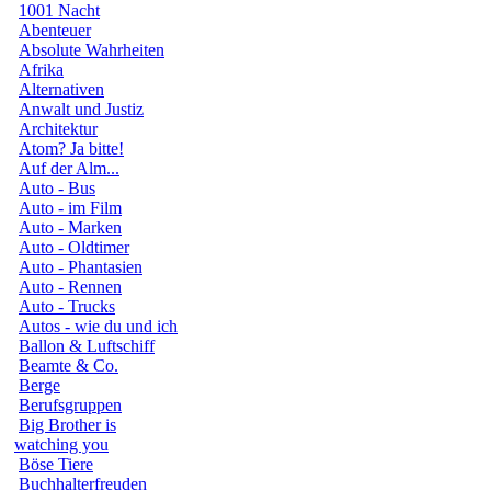
1001 Nacht
Abenteuer
Absolute Wahrheiten
Afrika
Alternativen
Anwalt und Justiz
Architektur
Atom? Ja bitte!
Auf der Alm...
Auto - Bus
Auto - im Film
Auto - Marken
Auto - Oldtimer
Auto - Phantasien
Auto - Rennen
Auto - Trucks
Autos - wie du und ich
Ballon & Luftschiff
Beamte & Co.
Berge
Berufsgruppen
Big Brother is
watching you
Böse Tiere
Buchhalterfreuden