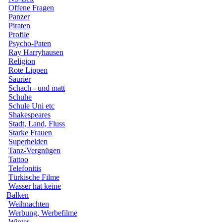
Offene Fragen
Panzer
Piraten
Profile
Psycho-Paten
Ray Harryhausen
Religion
Rote Lippen
Saurier
Schach - und matt
Schuhe
Schule Uni etc
Shakespeares
Stadt, Land, Fluss
Starke Frauen
Superhelden
Tanz-Vergnügen
Tattoo
Telefonitis
Türkische Filme
Wasser hat keine
Balken
Weihnachten
Werbung, Werbefilme
Winter