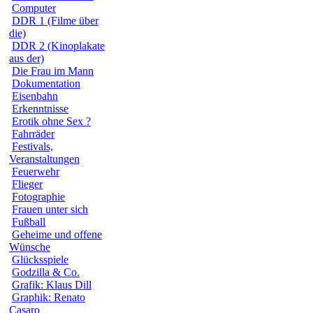
Computer
DDR 1 (Filme über
die)
DDR 2 (Kinoplakate
aus der)
Die Frau im Mann
Dokumentation
Eisenbahn
Erkenntnisse
Erotik ohne Sex ?
Fahrräder
Festivals,
Veranstaltungen
Feuerwehr
Flieger
Fotographie
Frauen unter sich
Fußball
Geheime und offene
Wünsche
Glücksspiele
Godzilla & Co.
Grafik: Klaus Dill
Graphik: Renato
Casaro