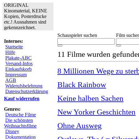
ORIGINAL
Kinomaterial, KEINE
Kopien, Posterdrucke
etc.! Ausnahmen sind
gekennzeichnet.
Schauspieler suchen
Film suche
Internes:
Startseite
Hilfe
11 Filme wurden gefunde
Plakate-ABC
Versand-Infos
Einkaufskorb
8 Millionen Wege zu ster
Impressum
AGB
Black Rainbow
Widerufsbelehrung
Datenschutzerklärung
Keine halben Sachen
Kauf widerrufen
Genres:
New Yorker Geschichten
Deutsche Filme
Die schönsten
Ohne Ausweg
Weihnachtsfilme
Disney
Dokumentation