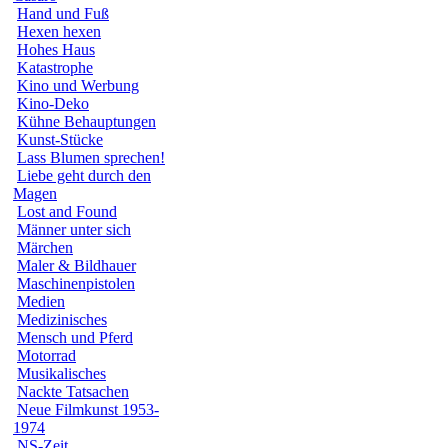
Hand und Fuß
Hexen hexen
Hohes Haus
Katastrophe
Kino und Werbung
Kino-Deko
Kühne Behauptungen
Kunst-Stücke
Lass Blumen sprechen!
Liebe geht durch den
Magen
Lost and Found
Männer unter sich
Märchen
Maler & Bildhauer
Maschinenpistolen
Medien
Medizinisches
Mensch und Pferd
Motorrad
Musikalisches
Nackte Tatsachen
Neue Filmkunst 1953-
1974
NS-Zeit