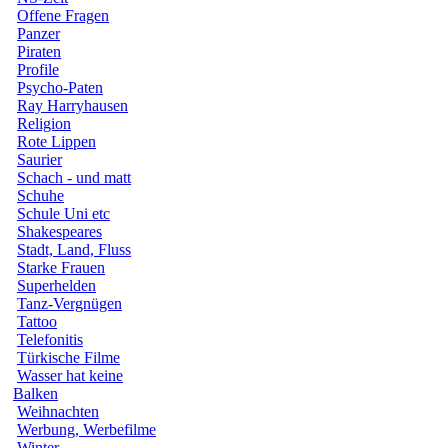
Offene Fragen
Panzer
Piraten
Profile
Psycho-Paten
Ray Harryhausen
Religion
Rote Lippen
Saurier
Schach - und matt
Schuhe
Schule Uni etc
Shakespeares
Stadt, Land, Fluss
Starke Frauen
Superhelden
Tanz-Vergnügen
Tattoo
Telefonitis
Türkische Filme
Wasser hat keine
Balken
Weihnachten
Werbung, Werbefilme
Winter