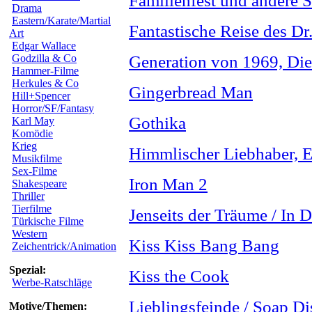
Familienfest und andere 
Drama
Eastern/Karate/Martial
Fantastische Reise des Dr.
Art
Edgar Wallace
Godzilla & Co
Generation von 1969, Die
Hammer-Filme
Herkules & Co
Gingerbread Man
Hill+Spencer
Horror/SF/Fantasy
Gothika
Karl May
Komödie
Krieg
Himmlischer Liebhaber, E
Musikfilme
Sex-Filme
Iron Man 2
Shakespeare
Thriller
Tierfilme
Jenseits der Träume / In 
Türkische Filme
Western
Kiss Kiss Bang Bang
Zeichentrick/Animation
Spezial:
Kiss the Cook
Werbe-Ratschläge
Lieblingsfeinde / Soap Di
Motive/Themen: