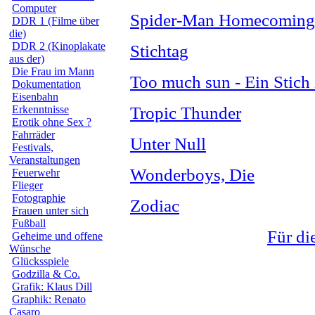
Computer
Spider-Man Homecoming
DDR 1 (Filme über
die)
DDR 2 (Kinoplakate
Stichtag
aus der)
Die Frau im Mann
Too much sun - Ein Stich 
Dokumentation
Eisenbahn
Erkenntnisse
Tropic Thunder
Erotik ohne Sex ?
Fahrräder
Unter Null
Festivals,
Veranstaltungen
Wonderboys, Die
Feuerwehr
Flieger
Fotographie
Zodiac
Frauen unter sich
Fußball
Für di
Geheime und offene
Wünsche
Glücksspiele
Godzilla & Co.
Grafik: Klaus Dill
Graphik: Renato
Casaro