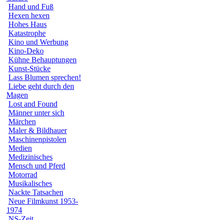
Hand und Fuß
Hexen hexen
Hohes Haus
Katastrophe
Kino und Werbung
Kino-Deko
Kühne Behauptungen
Kunst-Stücke
Lass Blumen sprechen!
Liebe geht durch den
Magen
Lost and Found
Männer unter sich
Märchen
Maler & Bildhauer
Maschinenpistolen
Medien
Medizinisches
Mensch und Pferd
Motorrad
Musikalisches
Nackte Tatsachen
Neue Filmkunst 1953-
1974
NS-Zeit