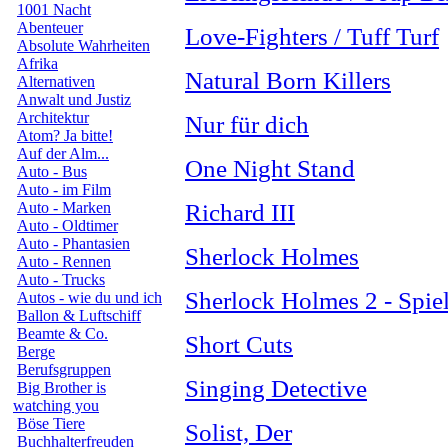
1001 Nacht
Abenteuer
Love-Fighters / Tuff Turf
Absolute Wahrheiten
Afrika
Natural Born Killers
Alternativen
Anwalt und Justiz
Architektur
Nur für dich
Atom? Ja bitte!
Auf der Alm...
One Night Stand
Auto - Bus
Auto - im Film
Auto - Marken
Richard III
Auto - Oldtimer
Auto - Phantasien
Sherlock Holmes
Auto - Rennen
Auto - Trucks
Sherlock Holmes 2 - Spie
Autos - wie du und ich
Ballon & Luftschiff
Beamte & Co.
Short Cuts
Berge
Berufsgruppen
Singing Detective
Big Brother is
watching you
Böse Tiere
Solist, Der
Buchhalterfreuden