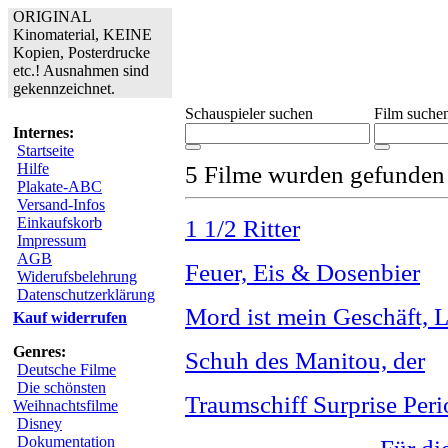
ORIGINAL
Kinomaterial, KEINE
Kopien, Posterdrucke
etc.! Ausnahmen sind
gekennzeichnet.
Schauspieler suchen
Film suche
Internes:
Startseite
Hilfe
5 Filme wurden gefunden
Plakate-ABC
Versand-Infos
Einkaufskorb
1 1/2 Ritter
Impressum
AGB
Feuer, Eis & Dosenbier
Widerufsbelehrung
Datenschutzerklärung
Mord ist mein Geschäft, L
Kauf widerrufen
Genres:
Schuh des Manitou, der
Deutsche Filme
Die schönsten
Traumschiff Surprise Peri
Weihnachtsfilme
Disney
Dokumentation