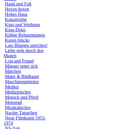
Hand und Fuß
Hexen hexen
Hohes Haus
Katastrophe
Kino und Werbung
Kino-Deko
Kühne Behauptungen
Kunst-Stücke
Lass Blumen sprechen!
Liebe geht durch den
Magen
Lost and Found
Männer unter sich
Märchen
Maler & Bildhauer
Maschinenpistolen
Medien
Medizinisches
Mensch und Pferd
Motorrad
Musikalisches
Nackte Tatsachen
Neue Filmkunst 1953-
1974
NS-Zeit