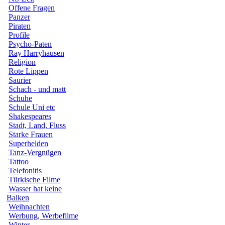
Offene Fragen
Panzer
Piraten
Profile
Psycho-Paten
Ray Harryhausen
Religion
Rote Lippen
Saurier
Schach - und matt
Schuhe
Schule Uni etc
Shakespeares
Stadt, Land, Fluss
Starke Frauen
Superhelden
Tanz-Vergnügen
Tattoo
Telefonitis
Türkische Filme
Wasser hat keine
Balken
Weihnachten
Werbung, Werbefilme
Winter