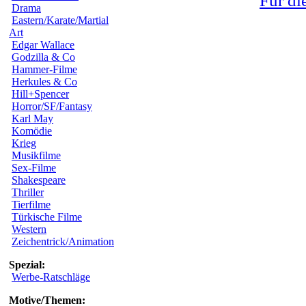
Für di
Drama
Eastern/Karate/Martial
Art
Edgar Wallace
Godzilla & Co
Hammer-Filme
Herkules & Co
Hill+Spencer
Horror/SF/Fantasy
Karl May
Komödie
Krieg
Musikfilme
Sex-Filme
Shakespeare
Thriller
Tierfilme
Türkische Filme
Western
Zeichentrick/Animation
Spezial:
Werbe-Ratschläge
Motive/Themen: