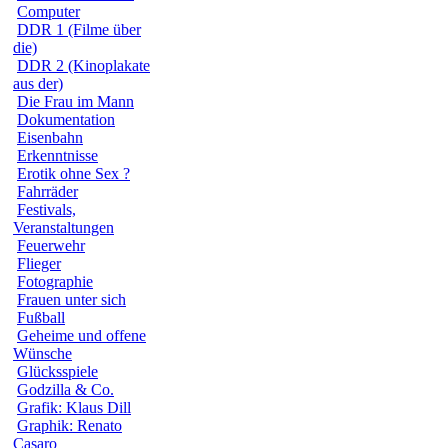
Computer
DDR 1 (Filme über
die)
DDR 2 (Kinoplakate
aus der)
Die Frau im Mann
Dokumentation
Eisenbahn
Erkenntnisse
Erotik ohne Sex ?
Fahrräder
Festivals,
Veranstaltungen
Feuerwehr
Flieger
Fotographie
Frauen unter sich
Fußball
Geheime und offene
Wünsche
Glücksspiele
Godzilla & Co.
Grafik: Klaus Dill
Graphik: Renato
Casaro