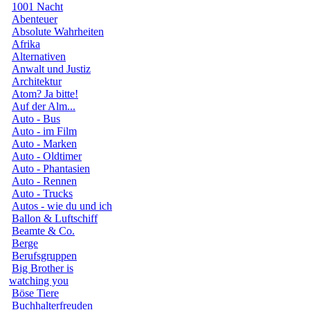
1001 Nacht
Abenteuer
Absolute Wahrheiten
Afrika
Alternativen
Anwalt und Justiz
Architektur
Atom? Ja bitte!
Auf der Alm...
Auto - Bus
Auto - im Film
Auto - Marken
Auto - Oldtimer
Auto - Phantasien
Auto - Rennen
Auto - Trucks
Autos - wie du und ich
Ballon & Luftschiff
Beamte & Co.
Berge
Berufsgruppen
Big Brother is
watching you
Böse Tiere
Buchhalterfreuden