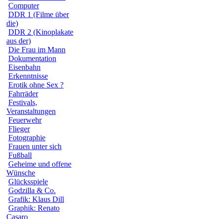
Computer
DDR 1 (Filme über
die)
DDR 2 (Kinoplakate
aus der)
Die Frau im Mann
Dokumentation
Eisenbahn
Erkenntnisse
Erotik ohne Sex ?
Fahrräder
Festivals,
Veranstaltungen
Feuerwehr
Flieger
Fotographie
Frauen unter sich
Fußball
Geheime und offene
Wünsche
Glücksspiele
Godzilla & Co.
Grafik: Klaus Dill
Graphik: Renato
Casaro