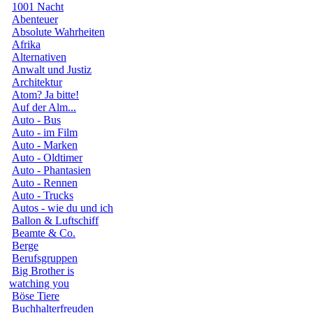
1001 Nacht
Abenteuer
Absolute Wahrheiten
Afrika
Alternativen
Anwalt und Justiz
Architektur
Atom? Ja bitte!
Auf der Alm...
Auto - Bus
Auto - im Film
Auto - Marken
Auto - Oldtimer
Auto - Phantasien
Auto - Rennen
Auto - Trucks
Autos - wie du und ich
Ballon & Luftschiff
Beamte & Co.
Berge
Berufsgruppen
Big Brother is
watching you
Böse Tiere
Buchhalterfreuden