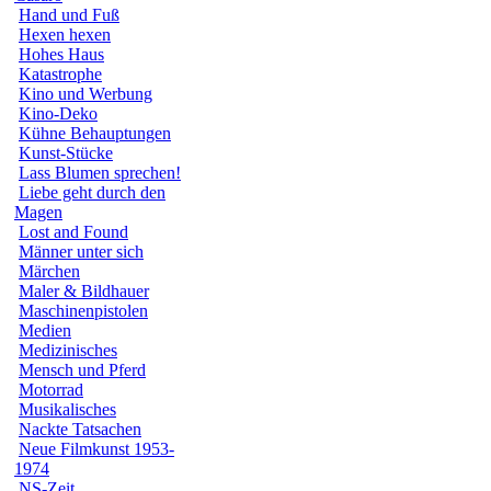
Hand und Fuß
Hexen hexen
Hohes Haus
Katastrophe
Kino und Werbung
Kino-Deko
Kühne Behauptungen
Kunst-Stücke
Lass Blumen sprechen!
Liebe geht durch den
Magen
Lost and Found
Männer unter sich
Märchen
Maler & Bildhauer
Maschinenpistolen
Medien
Medizinisches
Mensch und Pferd
Motorrad
Musikalisches
Nackte Tatsachen
Neue Filmkunst 1953-
1974
NS-Zeit