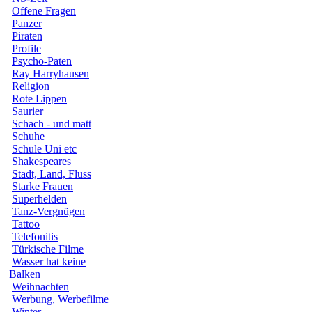
Offene Fragen
Panzer
Piraten
Profile
Psycho-Paten
Ray Harryhausen
Religion
Rote Lippen
Saurier
Schach - und matt
Schuhe
Schule Uni etc
Shakespeares
Stadt, Land, Fluss
Starke Frauen
Superhelden
Tanz-Vergnügen
Tattoo
Telefonitis
Türkische Filme
Wasser hat keine
Balken
Weihnachten
Werbung, Werbefilme
Winter