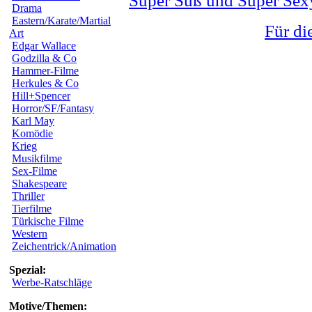
Super Süß und Super Sex
Drama
Eastern/Karate/Martial
Für di
Art
Edgar Wallace
Godzilla & Co
Hammer-Filme
Herkules & Co
Hill+Spencer
Horror/SF/Fantasy
Karl May
Komödie
Krieg
Musikfilme
Sex-Filme
Shakespeare
Thriller
Tierfilme
Türkische Filme
Western
Zeichentrick/Animation
Spezial:
Werbe-Ratschläge
Motive/Themen: