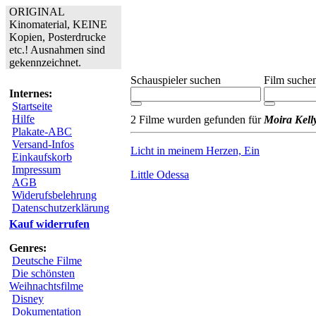
ORIGINAL
Kinomaterial, KEINE
Kopien, Posterdrucke
etc.! Ausnahmen sind
gekennzeichnet.
Schauspieler suchen
Film suche
Internes:
Startseite
Hilfe
2 Filme wurden gefunden für
Moira Kell
Plakate-ABC
Versand-Infos
Licht in meinem Herzen, Ein
Einkaufskorb
Impressum
Little Odessa
AGB
Widerufsbelehrung
Datenschutzerklärung
Kauf widerrufen
Genres:
Deutsche Filme
Die schönsten
Weihnachtsfilme
Disney
Dokumentation