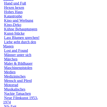
Hand und Fuß
Hexen hexen
Hohes Haus
Katastrophe
Kino und Werbung
Kino-Deko
Kühne Behauptungen
Kunst-Stücke
Lass Blumen sprechen!
Liebe geht durch den
Magen
Lost and Found
Männer unter sich
Märchen
Maler & Bildhauer
Maschinenpistolen
Medien
Medizinisches
Mensch und Pferd
Motorrad
Musikalisches
Nackte Tatsachen
Neue Filmkunst 1953-
1974
NS-Zeit