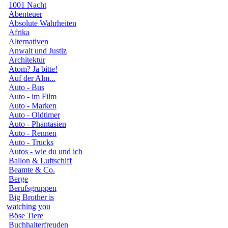
1001 Nacht
Abenteuer
Absolute Wahrheiten
Afrika
Alternativen
Anwalt und Justiz
Architektur
Atom? Ja bitte!
Auf der Alm...
Auto - Bus
Auto - im Film
Auto - Marken
Auto - Oldtimer
Auto - Phantasien
Auto - Rennen
Auto - Trucks
Autos - wie du und ich
Ballon & Luftschiff
Beamte & Co.
Berge
Berufsgruppen
Big Brother is
watching you
Böse Tiere
Buchhalterfreuden