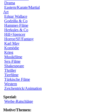
Drama
Eastern/Karate/Martial
Art
Edgar Wallace
Godzilla & Co
Hammer-Filme
Herkules & Co
Hill+Spencer
Horror/SF/Fantasy
Karl May
Komödie
Krieg
Musikfilme
Sex-Filme
Shakespeare
Thriller
Tierfilme
Türkische Filme
Western
Zeichentrick/Animation
Spezial:
Werbe-Ratschläge
Motive/Themen: