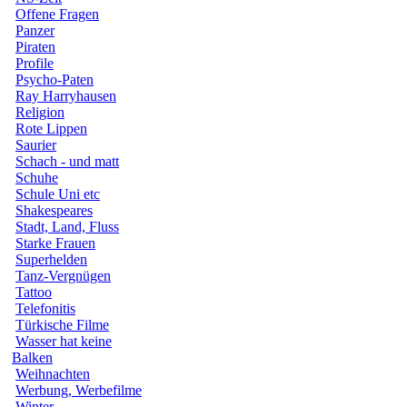
Offene Fragen
Panzer
Piraten
Profile
Psycho-Paten
Ray Harryhausen
Religion
Rote Lippen
Saurier
Schach - und matt
Schuhe
Schule Uni etc
Shakespeares
Stadt, Land, Fluss
Starke Frauen
Superhelden
Tanz-Vergnügen
Tattoo
Telefonitis
Türkische Filme
Wasser hat keine
Balken
Weihnachten
Werbung, Werbefilme
Winter