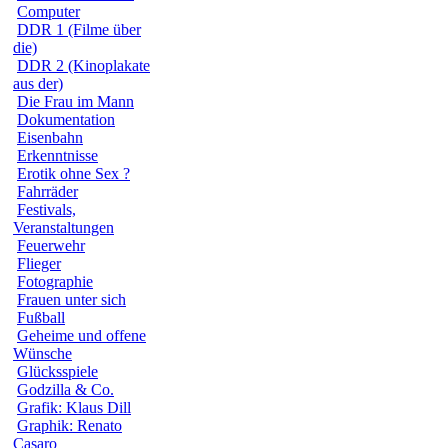
Computer
DDR 1 (Filme über
die)
DDR 2 (Kinoplakate
aus der)
Die Frau im Mann
Dokumentation
Eisenbahn
Erkenntnisse
Erotik ohne Sex ?
Fahrräder
Festivals,
Veranstaltungen
Feuerwehr
Flieger
Fotographie
Frauen unter sich
Fußball
Geheime und offene
Wünsche
Glücksspiele
Godzilla & Co.
Grafik: Klaus Dill
Graphik: Renato
Casaro