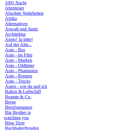
1001 Nacht
Abenteuer
Absolute Wahrheiten
Afrika
Alternativen
Anwalt und Justiz
Architektur
Atom? Ja bitte!
Auf der Alm...
Auto - Bus
Auto - im Film
Auto - Marken
Auto - Oldtimer
Auto - Phantasien
Auto - Rennen
Auto - Trucks
Autos - wie du und ich
Ballon & Luftschiff
Beamte & Co.
Berge
Berufsgruppen
Big Brother is
watching you
Böse Tiere
Buchhalterfreuden