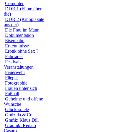
Computer
DDR 1 (Filme über
die)
DDR 2 (Kinoplakate
aus der)
Die Frau im Mann
Dokumentation
Eisenbahn
Erkenntnisse
Erotik ohne Sex ?
Fahrräder
Festivals,
Veranstaltungen
Feuerwehr
Flieger
Fotographie
Frauen unter sich
Fußball
Geheime und offene
Wünsche
Glücksspiele
Godzilla & Co.
Grafik: Klaus Dill
Graphik: Renato
Casaro