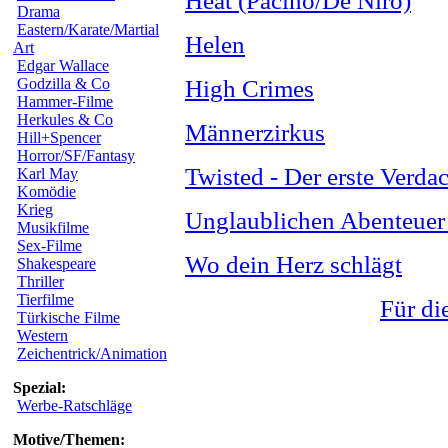
Heat (Pacino/De Niro)
Drama
Eastern/Karate/Martial
Helen
Art
Edgar Wallace
Godzilla & Co
High Crimes
Hammer-Filme
Herkules & Co
Männerzirkus
Hill+Spencer
Horror/SF/Fantasy
Twisted - Der erste Verda
Karl May
Komödie
Krieg
Unglaublichen Abenteuer 
Musikfilme
Sex-Filme
Wo dein Herz schlägt
Shakespeare
Thriller
Tierfilme
Für di
Türkische Filme
Western
Zeichentrick/Animation
Spezial:
Werbe-Ratschläge
Motive/Themen: