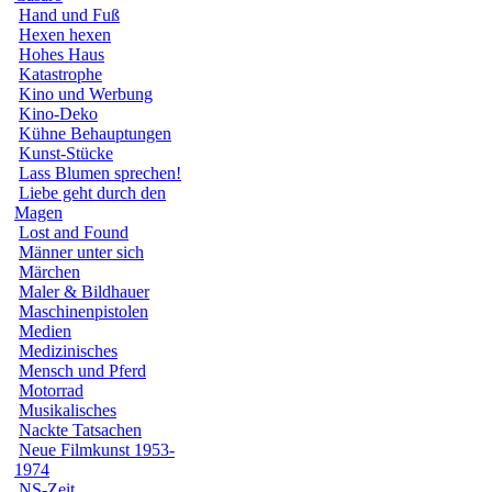
Hand und Fuß
Hexen hexen
Hohes Haus
Katastrophe
Kino und Werbung
Kino-Deko
Kühne Behauptungen
Kunst-Stücke
Lass Blumen sprechen!
Liebe geht durch den
Magen
Lost and Found
Männer unter sich
Märchen
Maler & Bildhauer
Maschinenpistolen
Medien
Medizinisches
Mensch und Pferd
Motorrad
Musikalisches
Nackte Tatsachen
Neue Filmkunst 1953-
1974
NS-Zeit