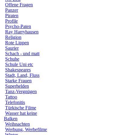
Offene Fragen
Panzer
Piraten
Profile
Psycho-Paten
Ray Harryhausen
Religion
Rote Lippen
Saurier
Schach - und matt
Schuhe
Schule Uni etc
Shakespeares
Stadt, Land, Fluss
Starke Frauen
Superhelden
Tanz-Vergnügen
Tattoo
Telefonitis
Türkische Filme
Wasser hat keine
Balken
Weihnachten
Werbung, Werbefilme
Winter