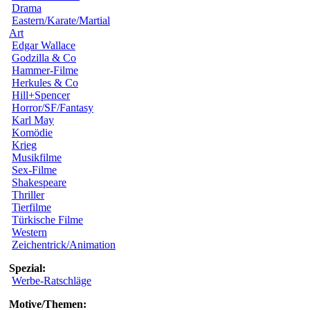
Drama
Eastern/Karate/Martial
Art
Edgar Wallace
Godzilla & Co
Hammer-Filme
Herkules & Co
Hill+Spencer
Horror/SF/Fantasy
Karl May
Komödie
Krieg
Musikfilme
Sex-Filme
Shakespeare
Thriller
Tierfilme
Türkische Filme
Western
Zeichentrick/Animation
Spezial:
Werbe-Ratschläge
Motive/Themen: