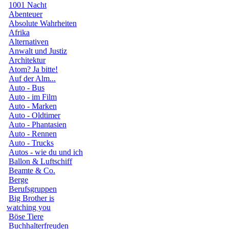
1001 Nacht
Abenteuer
Absolute Wahrheiten
Afrika
Alternativen
Anwalt und Justiz
Architektur
Atom? Ja bitte!
Auf der Alm...
Auto - Bus
Auto - im Film
Auto - Marken
Auto - Oldtimer
Auto - Phantasien
Auto - Rennen
Auto - Trucks
Autos - wie du und ich
Ballon & Luftschiff
Beamte & Co.
Berge
Berufsgruppen
Big Brother is
watching you
Böse Tiere
Buchhalterfreuden