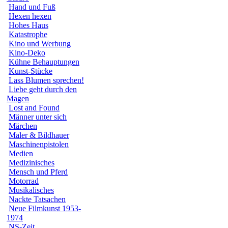
Hand und Fuß
Hexen hexen
Hohes Haus
Katastrophe
Kino und Werbung
Kino-Deko
Kühne Behauptungen
Kunst-Stücke
Lass Blumen sprechen!
Liebe geht durch den
Magen
Lost and Found
Männer unter sich
Märchen
Maler & Bildhauer
Maschinenpistolen
Medien
Medizinisches
Mensch und Pferd
Motorrad
Musikalisches
Nackte Tatsachen
Neue Filmkunst 1953-
1974
NS-Zeit