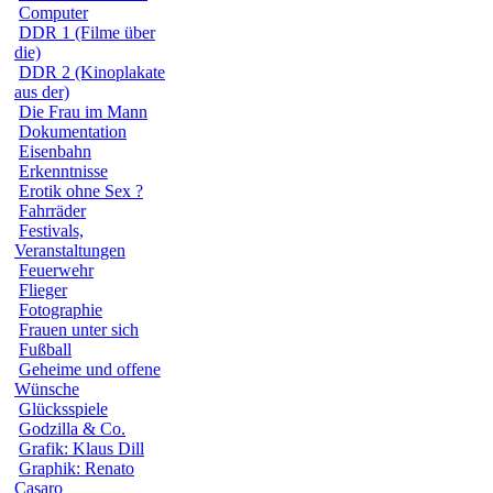
Computer
DDR 1 (Filme über
die)
DDR 2 (Kinoplakate
aus der)
Die Frau im Mann
Dokumentation
Eisenbahn
Erkenntnisse
Erotik ohne Sex ?
Fahrräder
Festivals,
Veranstaltungen
Feuerwehr
Flieger
Fotographie
Frauen unter sich
Fußball
Geheime und offene
Wünsche
Glücksspiele
Godzilla & Co.
Grafik: Klaus Dill
Graphik: Renato
Casaro