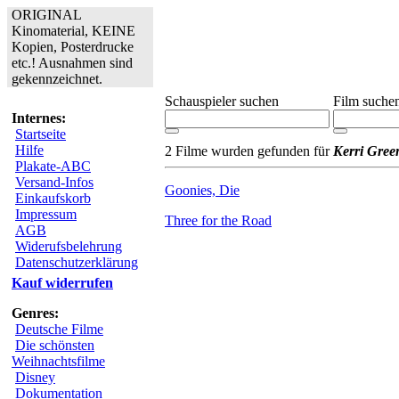
ORIGINAL
Kinomaterial, KEINE
Kopien, Posterdrucke
etc.! Ausnahmen sind
gekennzeichnet.
Schauspieler suchen
Film suche
Internes:
Startseite
Hilfe
2 Filme wurden gefunden für
Kerri Gree
Plakate-ABC
Versand-Infos
Goonies, Die
Einkaufskorb
Impressum
Three for the Road
AGB
Widerufsbelehrung
Datenschutzerklärung
Kauf widerrufen
Genres:
Deutsche Filme
Die schönsten
Weihnachtsfilme
Disney
Dokumentation