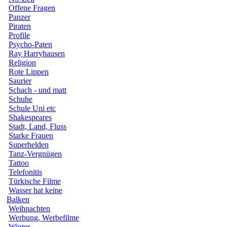
Offene Fragen
Panzer
Piraten
Profile
Psycho-Paten
Ray Harryhausen
Religion
Rote Lippen
Saurier
Schach - und matt
Schuhe
Schule Uni etc
Shakespeares
Stadt, Land, Fluss
Starke Frauen
Superhelden
Tanz-Vergnügen
Tattoo
Telefonitis
Türkische Filme
Wasser hat keine
Balken
Weihnachten
Werbung, Werbefilme
Winter