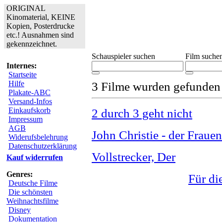
ORIGINAL
Kinomaterial, KEINE
Kopien, Posterdrucke
etc.! Ausnahmen sind
gekennzeichnet.
Schauspieler suchen
Film suche
Internes:
Startseite
Hilfe
3 Filme wurden gefunden
Plakate-ABC
Versand-Infos
Einkaufskorb
2 durch 3 geht nicht
Impressum
AGB
John Christie - der Frau
Widerufsbelehrung
Datenschutzerklärung
Vollstrecker, Der
Kauf widerrufen
Genres:
Für di
Deutsche Filme
Die schönsten
Weihnachtsfilme
Disney
Dokumentation