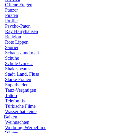
Offene Fragen
Panzer
Piraten
Profile
Psycho-Paten
Ray Harryhausen
Religion
Rote Lippen
Saurier
Schach - und matt
Schuhe
Schule Uni etc
Shakespeares
Stadt, Land, Fluss
Starke Frauen
Superhelden
Tanz-Vergnügen
Tattoo
Telefonitis
Türkische Filme
Wasser hat keine
Balken
Weihnachten
Werbung, Werbefilme
Winter