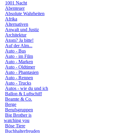
1001 Nacht
Abenteuer
Absolute Wahrheiten
Afrika
Alternativen
Anwalt und Justiz
Architektur
Atom? Ja bitte!
Auf der Alm...
Auto - Bus
Auto - im Film
Auto - Marken
Auto - Oldtimer
Auto - Phantasien
Auto - Rennen
Auto - Trucks
Autos - wie du und ich
Ballon & Luftschiff
Beamte & Co.
Berge
Berufsgruppen
Big Brother is
watching you
Böse Tiere
Buchhalterfreuden