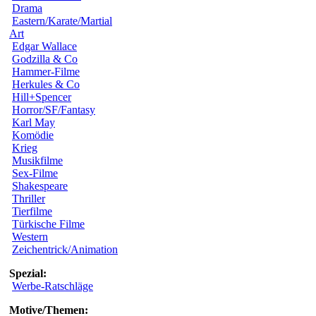
Drama
Eastern/Karate/Martial
Art
Edgar Wallace
Godzilla & Co
Hammer-Filme
Herkules & Co
Hill+Spencer
Horror/SF/Fantasy
Karl May
Komödie
Krieg
Musikfilme
Sex-Filme
Shakespeare
Thriller
Tierfilme
Türkische Filme
Western
Zeichentrick/Animation
Spezial:
Werbe-Ratschläge
Motive/Themen: