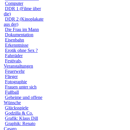
Computer
DDR 1 (Filme über
die)
DDR 2 (Kinoplakate
aus der)
Die Frau im Mann
Dokumentation
Eisenbahn
Erkenntnisse
Erotik ohne Sex ?
Fahrräder
Festivals,
Veranstaltungen
Feuerwehr
Flieger
Fotographie
Frauen unter sich
Fußball
Geheime und offene
Wünsche
Glücksspiele
Godzilla & Co.
Grafik: Klaus Dill
Graphik: Renato
Casaro