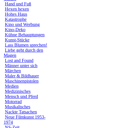
Hand und Fuß
Hexen hexen
Hohes Haus
Katastrophe
Kino und Werbung
Kino-Deko
Kühne Behauptungen
Kunst-Stücke
Lass Blumen sprechen!
Liebe geht durch den
Magen
Lost and Found
Männer unter sich
Märchen
Maler & Bildhauer
Maschinenpistolen
Medien
Medizinisches
Mensch und Pferd
Motorrad
Musikalisches
Nackte Tatsachen
Neue Filmkunst 1953-
1974
NS-Zeit