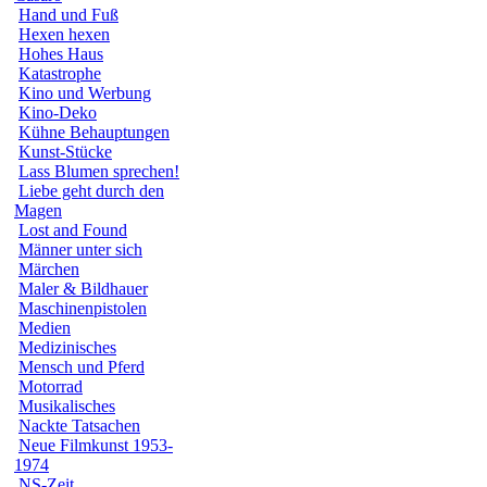
Hand und Fuß
Hexen hexen
Hohes Haus
Katastrophe
Kino und Werbung
Kino-Deko
Kühne Behauptungen
Kunst-Stücke
Lass Blumen sprechen!
Liebe geht durch den
Magen
Lost and Found
Männer unter sich
Märchen
Maler & Bildhauer
Maschinenpistolen
Medien
Medizinisches
Mensch und Pferd
Motorrad
Musikalisches
Nackte Tatsachen
Neue Filmkunst 1953-
1974
NS-Zeit