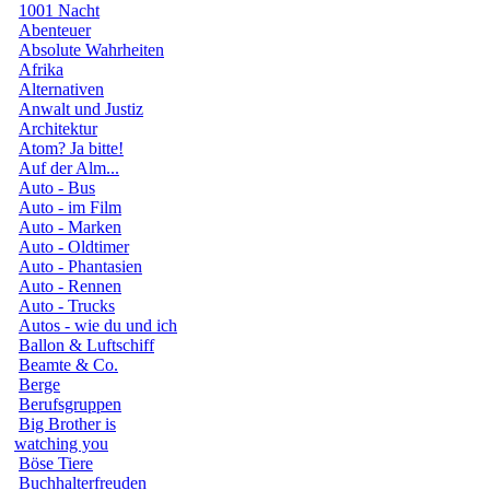
1001 Nacht
Abenteuer
Absolute Wahrheiten
Afrika
Alternativen
Anwalt und Justiz
Architektur
Atom? Ja bitte!
Auf der Alm...
Auto - Bus
Auto - im Film
Auto - Marken
Auto - Oldtimer
Auto - Phantasien
Auto - Rennen
Auto - Trucks
Autos - wie du und ich
Ballon & Luftschiff
Beamte & Co.
Berge
Berufsgruppen
Big Brother is
watching you
Böse Tiere
Buchhalterfreuden