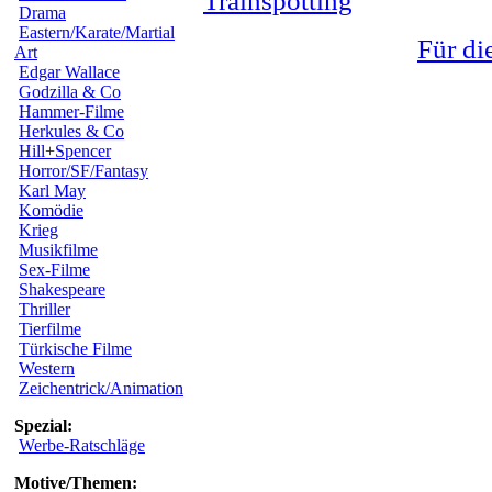
Trainspotting
Drama
Eastern/Karate/Martial
Für di
Art
Edgar Wallace
Godzilla & Co
Hammer-Filme
Herkules & Co
Hill+Spencer
Horror/SF/Fantasy
Karl May
Komödie
Krieg
Musikfilme
Sex-Filme
Shakespeare
Thriller
Tierfilme
Türkische Filme
Western
Zeichentrick/Animation
Spezial:
Werbe-Ratschläge
Motive/Themen: