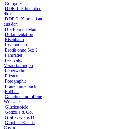
Computer
DDR 1 (Filme über
die)
DDR 2 (Kinoplakate
aus der)
Die Frau im Mann
Dokumentation
Eisenbahn
Erkenntnisse
Erotik ohne Sex ?
Fahrräder
Festivals,
Veranstaltungen
Feuerwehr
Flieger
Fotographie
Frauen unter sich
Fußball
Geheime und offene
Wünsche
Glücksspiele
Godzilla & Co.
Grafik: Klaus Dill
Graphik: Renato
Casaro