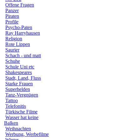
Offene Fragen
Panzer
Piraten
Profile
Psycho-Paten
Ray Harryhausen
Religion
Rote Lippen
Saurier
Schach - und matt
Schuhe
Schule Uni etc
Shakespeares
Stadt, Land, Fluss
Starke Frauen
Superhelden
Tanz-Vergnügen
Tattoo
Telefonitis
Türkische Filme
Wasser hat keine
Balken
Weihnachten
Werbung, Werbefilme
Winter