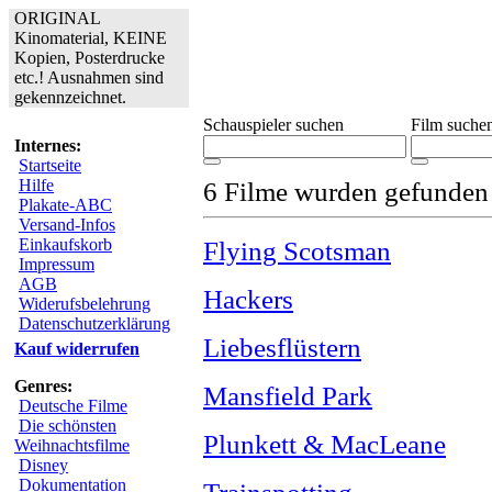
ORIGINAL
Kinomaterial, KEINE
Kopien, Posterdrucke
etc.! Ausnahmen sind
gekennzeichnet.
Schauspieler suchen
Film suche
Internes:
Startseite
Hilfe
6 Filme wurden gefunden
Plakate-ABC
Versand-Infos
Einkaufskorb
Flying Scotsman
Impressum
AGB
Hackers
Widerufsbelehrung
Datenschutzerklärung
Liebesflüstern
Kauf widerrufen
Genres:
Mansfield Park
Deutsche Filme
Die schönsten
Plunkett & MacLeane
Weihnachtsfilme
Disney
Dokumentation