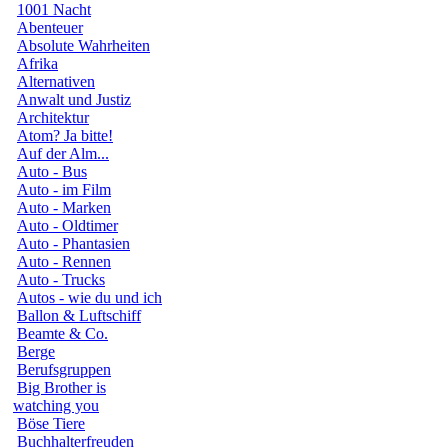
1001 Nacht
Abenteuer
Absolute Wahrheiten
Afrika
Alternativen
Anwalt und Justiz
Architektur
Atom? Ja bitte!
Auf der Alm...
Auto - Bus
Auto - im Film
Auto - Marken
Auto - Oldtimer
Auto - Phantasien
Auto - Rennen
Auto - Trucks
Autos - wie du und ich
Ballon & Luftschiff
Beamte & Co.
Berge
Berufsgruppen
Big Brother is
watching you
Böse Tiere
Buchhalterfreuden