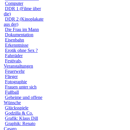
Computer
DDR 1 (Filme über
die)
DDR 2 (Kinoplakate
aus der)
Die Frau im Mann
Dokumentation
Eisenbahn
Erkenntnisse
Erotik ohne Sex ?
Fahrräder
Festivals,
Veranstaltungen
Feuerwehr
Flieger
Fotographie
Frauen unter sich
Fußball
Geheime und offene
Wünsche
Glücksspiele
Godzilla & Co.
Grafik: Klaus Dill
Graphik: Renato
Casaro