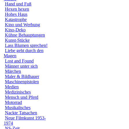
Hand und Fuß
Hexen hexen
Hohes Haus
Katastrophe
Kino und Werbung
Kino-Deko
Kühne Behauptungen
Kunst-Stücke
Lass Blumen sprechen!
Liebe geht durch den
Magen
Lost and Found
Männer unter sich
Märchen
Maler & Bildhauer
Maschinenpistolen
Medien
Medizinisches
Mensch und Pferd
Motorrad
Musikalisches
Nackte Tatsachen
Neue Filmkunst 1953-
1974
NS-Zeit