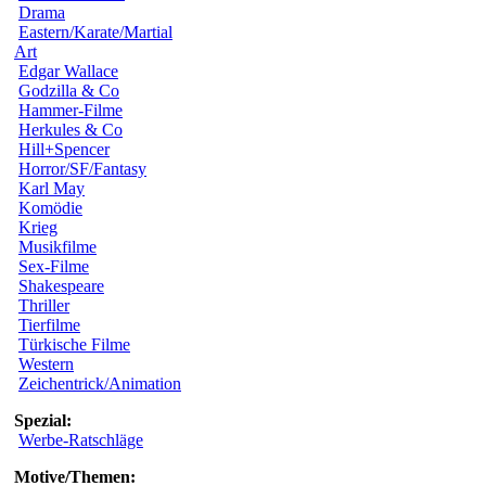
Drama
Eastern/Karate/Martial
Art
Edgar Wallace
Godzilla & Co
Hammer-Filme
Herkules & Co
Hill+Spencer
Horror/SF/Fantasy
Karl May
Komödie
Krieg
Musikfilme
Sex-Filme
Shakespeare
Thriller
Tierfilme
Türkische Filme
Western
Zeichentrick/Animation
Spezial:
Werbe-Ratschläge
Motive/Themen: