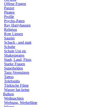
Offene Fragen
Panzer
Piraten
Profile
Psycho-Paten
Ray Harryhausen
Religion
Rote Lippen
Saurier
Schach - und matt
Schuhe
Schule Uni etc
Shakespeares
Stadt, Land, Fluss
Starke Frauen
Superhelden
Tanz-Vergnügen
Tattoo
Telefonitis
Türkische Filme
Wasser hat keine
Balken
Weihnachten
Werbung, Werbefilme
Winter