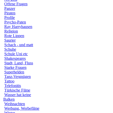
Offene Fragen
Panzer
Piraten
Profile
Psycho-Paten
Ray Harryhausen
Religion
Rote Lippen
Saurier
Schach - und matt
Schuhe
Schule Uni etc
Shakespeares
Stadt, Land, Fluss
Starke Frauen
Superhelden
Tanz-Vergnügen
Tattoo
Telefonitis
Türkische Filme
Wasser hat keine
Balken
Weihnachten
Werbung, Werbefilme
Winter