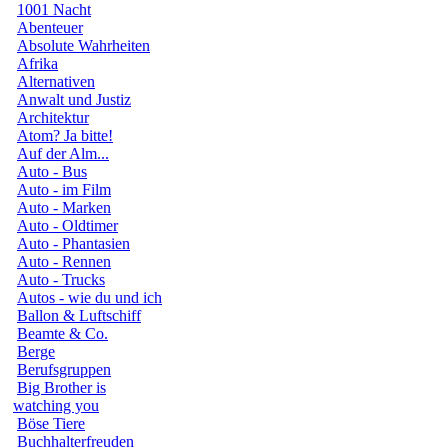
1001 Nacht
Abenteuer
Absolute Wahrheiten
Afrika
Alternativen
Anwalt und Justiz
Architektur
Atom? Ja bitte!
Auf der Alm...
Auto - Bus
Auto - im Film
Auto - Marken
Auto - Oldtimer
Auto - Phantasien
Auto - Rennen
Auto - Trucks
Autos - wie du und ich
Ballon & Luftschiff
Beamte & Co.
Berge
Berufsgruppen
Big Brother is
watching you
Böse Tiere
Buchhalterfreuden