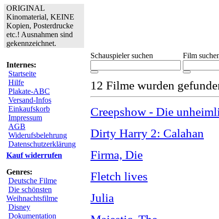
ORIGINAL
Kinomaterial, KEINE
Kopien, Posterdrucke
etc.! Ausnahmen sind
gekennzeichnet.
Schauspieler suchen
Film suche
Internes:
Startseite
Hilfe
12 Filme wurden gefunde
Plakate-ABC
Versand-Infos
Einkaufskorb
Creepshow - Die unheimli
Impressum
AGB
Dirty Harry 2: Calahan
Widerufsbelehrung
Datenschutzerklärung
Firma, Die
Kauf widerrufen
Genres:
Fletch lives
Deutsche Filme
Die schönsten
Julia
Weihnachtsfilme
Disney
Dokumentation