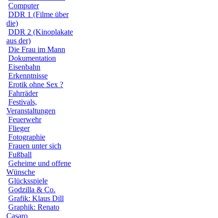
Computer
DDR 1 (Filme über
die)
DDR 2 (Kinoplakate
aus der)
Die Frau im Mann
Dokumentation
Eisenbahn
Erkenntnisse
Erotik ohne Sex ?
Fahrräder
Festivals,
Veranstaltungen
Feuerwehr
Flieger
Fotographie
Frauen unter sich
Fußball
Geheime und offene
Wünsche
Glücksspiele
Godzilla & Co.
Grafik: Klaus Dill
Graphik: Renato
Casaro