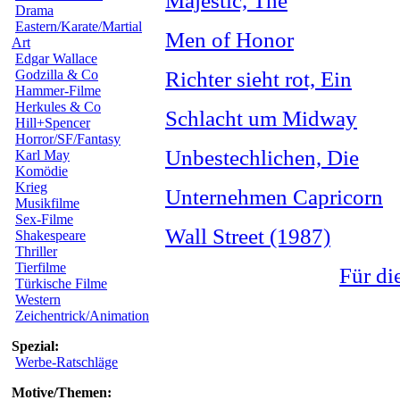
Majestic, The
Drama
Eastern/Karate/Martial
Men of Honor
Art
Edgar Wallace
Godzilla & Co
Richter sieht rot, Ein
Hammer-Filme
Herkules & Co
Schlacht um Midway
Hill+Spencer
Horror/SF/Fantasy
Unbestechlichen, Die
Karl May
Komödie
Krieg
Unternehmen Capricorn
Musikfilme
Sex-Filme
Wall Street (1987)
Shakespeare
Thriller
Tierfilme
Für di
Türkische Filme
Western
Zeichentrick/Animation
Spezial:
Werbe-Ratschläge
Motive/Themen: