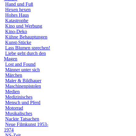
Hand und Fuß
Hexen hexen
Hohes Haus
Katastrophe
Kino und Werbung
Kino-Deko
Kühne Behauptungen
Kunst-Stücke
Lass Blumen sprechen!
Liebe geht durch den
Magen
Lost and Found
Männer unter sich
Märchen
Maler & Bildhauer
Maschinenpistolen
Medien
Medizinisches
Mensch und Pferd
Motorrad
Musikalisches
Nackte Tatsachen
Neue Filmkunst 1953-
1974
NS-Zeit