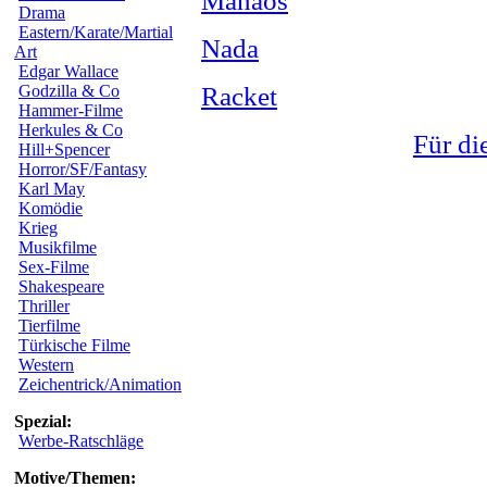
Manaos
Drama
Eastern/Karate/Martial
Nada
Art
Edgar Wallace
Godzilla & Co
Racket
Hammer-Filme
Herkules & Co
Für di
Hill+Spencer
Horror/SF/Fantasy
Karl May
Komödie
Krieg
Musikfilme
Sex-Filme
Shakespeare
Thriller
Tierfilme
Türkische Filme
Western
Zeichentrick/Animation
Spezial:
Werbe-Ratschläge
Motive/Themen: