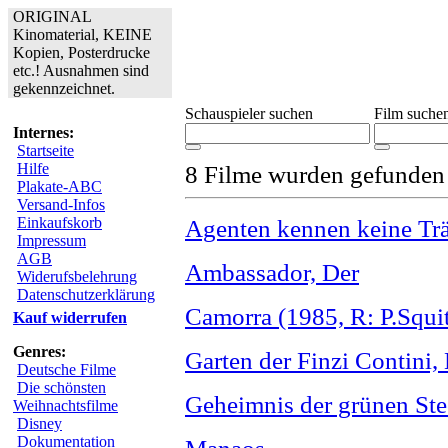
ORIGINAL
Kinomaterial, KEINE
Kopien, Posterdrucke
etc.! Ausnahmen sind
gekennzeichnet.
Schauspieler suchen
Film suche
Internes:
Startseite
Hilfe
8 Filme wurden gefunden
Plakate-ABC
Versand-Infos
Einkaufskorb
Agenten kennen keine Tr
Impressum
AGB
Ambassador, Der
Widerufsbelehrung
Datenschutzerklärung
Camorra (1985, R: P.Squit
Kauf widerrufen
Genres:
Garten der Finzi Contini,
Deutsche Filme
Die schönsten
Geheimnis der grünen St
Weihnachtsfilme
Disney
Dokumentation