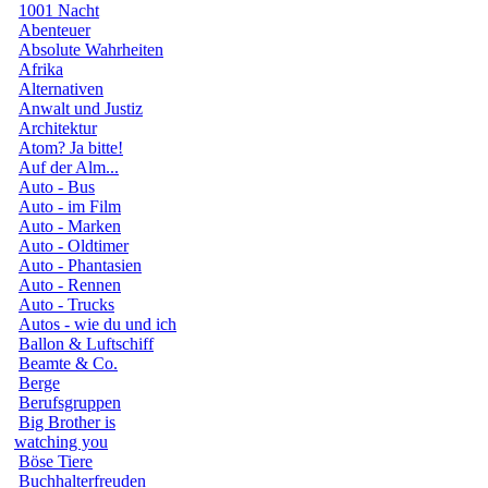
1001 Nacht
Abenteuer
Absolute Wahrheiten
Afrika
Alternativen
Anwalt und Justiz
Architektur
Atom? Ja bitte!
Auf der Alm...
Auto - Bus
Auto - im Film
Auto - Marken
Auto - Oldtimer
Auto - Phantasien
Auto - Rennen
Auto - Trucks
Autos - wie du und ich
Ballon & Luftschiff
Beamte & Co.
Berge
Berufsgruppen
Big Brother is
watching you
Böse Tiere
Buchhalterfreuden