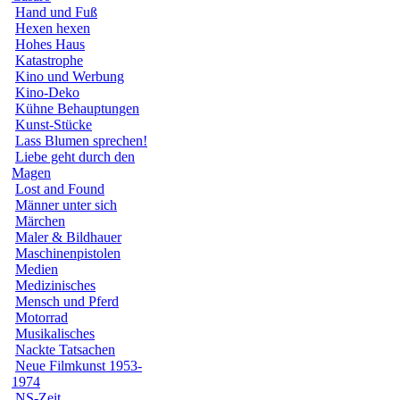
Hand und Fuß
Hexen hexen
Hohes Haus
Katastrophe
Kino und Werbung
Kino-Deko
Kühne Behauptungen
Kunst-Stücke
Lass Blumen sprechen!
Liebe geht durch den
Magen
Lost and Found
Männer unter sich
Märchen
Maler & Bildhauer
Maschinenpistolen
Medien
Medizinisches
Mensch und Pferd
Motorrad
Musikalisches
Nackte Tatsachen
Neue Filmkunst 1953-
1974
NS-Zeit