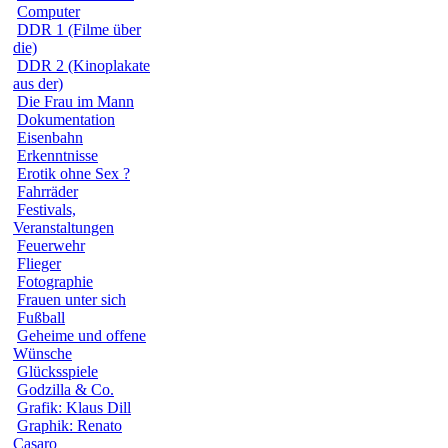
Computer
DDR 1 (Filme über
die)
DDR 2 (Kinoplakate
aus der)
Die Frau im Mann
Dokumentation
Eisenbahn
Erkenntnisse
Erotik ohne Sex ?
Fahrräder
Festivals,
Veranstaltungen
Feuerwehr
Flieger
Fotographie
Frauen unter sich
Fußball
Geheime und offene
Wünsche
Glücksspiele
Godzilla & Co.
Grafik: Klaus Dill
Graphik: Renato
Casaro