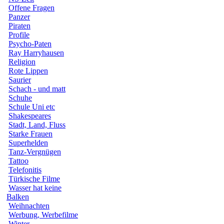
Offene Fragen
Panzer
Piraten
Profile
Psycho-Paten
Ray Harryhausen
Religion
Rote Lippen
Saurier
Schach - und matt
Schuhe
Schule Uni etc
Shakespeares
Stadt, Land, Fluss
Starke Frauen
Superhelden
Tanz-Vergnügen
Tattoo
Telefonitis
Türkische Filme
Wasser hat keine
Balken
Weihnachten
Werbung, Werbefilme
Winter