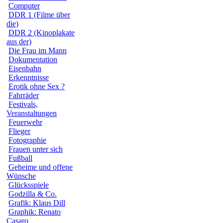
Computer
DDR 1 (Filme über
die)
DDR 2 (Kinoplakate
aus der)
Die Frau im Mann
Dokumentation
Eisenbahn
Erkenntnisse
Erotik ohne Sex ?
Fahrräder
Festivals,
Veranstaltungen
Feuerwehr
Flieger
Fotographie
Frauen unter sich
Fußball
Geheime und offene
Wünsche
Glücksspiele
Godzilla & Co.
Grafik: Klaus Dill
Graphik: Renato
Casaro