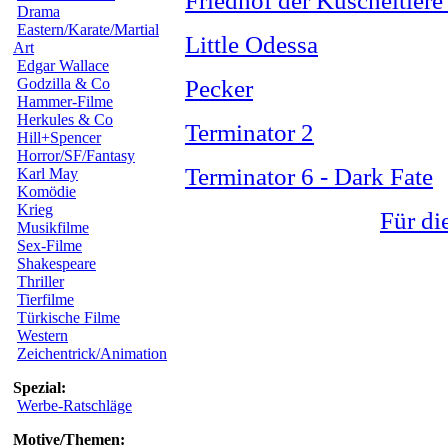
Friedhof der Kuscheltiere
Drama
Eastern/Karate/Martial
Little Odessa
Art
Edgar Wallace
Godzilla & Co
Pecker
Hammer-Filme
Herkules & Co
Terminator 2
Hill+Spencer
Horror/SF/Fantasy
Terminator 6 - Dark Fate
Karl May
Komödie
Krieg
Für di
Musikfilme
Sex-Filme
Shakespeare
Thriller
Tierfilme
Türkische Filme
Western
Zeichentrick/Animation
Spezial:
Werbe-Ratschläge
Motive/Themen: