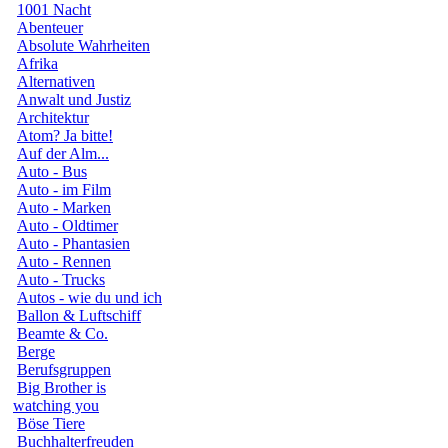
1001 Nacht
Abenteuer
Absolute Wahrheiten
Afrika
Alternativen
Anwalt und Justiz
Architektur
Atom? Ja bitte!
Auf der Alm...
Auto - Bus
Auto - im Film
Auto - Marken
Auto - Oldtimer
Auto - Phantasien
Auto - Rennen
Auto - Trucks
Autos - wie du und ich
Ballon & Luftschiff
Beamte & Co.
Berge
Berufsgruppen
Big Brother is
watching you
Böse Tiere
Buchhalterfreuden