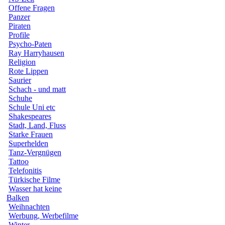
Offene Fragen
Panzer
Piraten
Profile
Psycho-Paten
Ray Harryhausen
Religion
Rote Lippen
Saurier
Schach - und matt
Schuhe
Schule Uni etc
Shakespeares
Stadt, Land, Fluss
Starke Frauen
Superhelden
Tanz-Vergnügen
Tattoo
Telefonitis
Türkische Filme
Wasser hat keine
Balken
Weihnachten
Werbung, Werbefilme
Winter