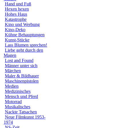
Hand und Fuß
Hexen hexen
Hohes Haus
Katastrophe
Kino und Werbung
Kino-Deko
Kühne Behauptungen
Kunst-Stücke
Lass Blumen sprechen!
Liebe geht durch den
Magen
Lost and Found
Männer unter sich
Märchen
Maler & Bildhauer
Maschinenpistolen
Medien
Medizinisches
Mensch und Pferd
Motorrad
Musikalisches
Nackte Tatsachen
Neue Filmkunst 1953-
1974
NS-Zeit