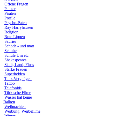
Offene Fragen
Panzer
Piraten
Profile
Psycho-Paten
Ray Harryhausen
Religion
Rote Lippen
Saurier
Schach - und matt
Schuhe
Schule Uni etc
Shakespeares
Stadt, Land, Fluss
Starke Frauen
Superhelden
Tanz-Vergnügen
Tattoo
Telefonitis
Türkische Filme
Wasser hat keine
Balken
Weihnachten
Werbung, Werbefilme
Winter