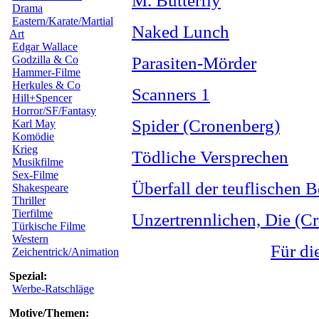
M. Butterfly
Drama
Eastern/Karate/Martial
Naked Lunch
Art
Edgar Wallace
Godzilla & Co
Parasiten-Mörder
Hammer-Filme
Herkules & Co
Scanners 1
Hill+Spencer
Horror/SF/Fantasy
Spider (Cronenberg)
Karl May
Komödie
Krieg
Tödliche Versprechen
Musikfilme
Sex-Filme
Überfall der teuflischen B
Shakespeare
Thriller
Tierfilme
Unzertrennlichen, Die (C
Türkische Filme
Western
Für di
Zeichentrick/Animation
Spezial:
Werbe-Ratschläge
Motive/Themen: