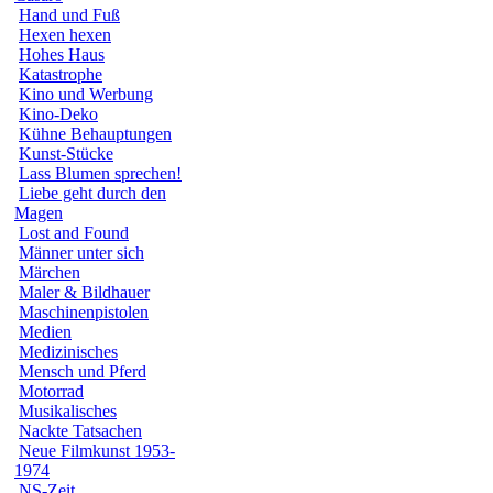
Hand und Fuß
Hexen hexen
Hohes Haus
Katastrophe
Kino und Werbung
Kino-Deko
Kühne Behauptungen
Kunst-Stücke
Lass Blumen sprechen!
Liebe geht durch den
Magen
Lost and Found
Männer unter sich
Märchen
Maler & Bildhauer
Maschinenpistolen
Medien
Medizinisches
Mensch und Pferd
Motorrad
Musikalisches
Nackte Tatsachen
Neue Filmkunst 1953-
1974
NS-Zeit