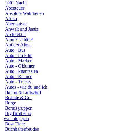
1001 Nacht
Abenteuer
Absolute Wahrheiten
Afrika
Alternativen
Anwalt und Justiz
Architektur
Atom? Ja bitte!
Auf der Alm...
Auto - Bus
Auto - im Film
Auto - Marken
Auto - Oldtimer
Auto - Phantasien
Auto - Rennen
Auto - Trucks
Autos - wie du und ich
Ballon & Luftschiff
Beamte & Co.
Berge
Berufsgruppen
Big Brother is
watching you
Böse Tiere
Buchhalterfreuden