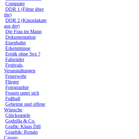
Computer
DDR 1 (Filme über
die)
DDR 2 (Kinoplakate
aus der)
Die Frau im Mann
Dokumentation
Eisenbahn
Erkenntnisse
Erotik ohne Sex ?
Fahrräder
Festivals,
Veranstaltungen
Feuerwehr
Flieger
Fotographie
Frauen unter sich
Fußball
Geheime und offene
Wünsche
Glücksspiele
Godzilla & Co.
Grafik: Klaus Dill
Graphik: Renato
Casaro