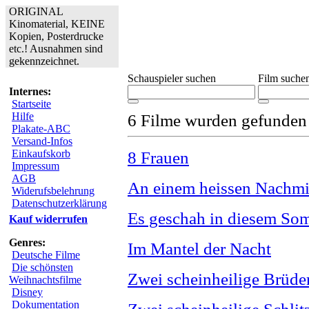
ORIGINAL
Kinomaterial, KEINE
Kopien, Posterdrucke
etc.! Ausnahmen sind
gekennzeichnet.
Schauspieler suchen
Film suche
Internes:
Startseite
Hilfe
6 Filme wurden gefunden
Plakate-ABC
Versand-Infos
Einkaufskorb
8 Frauen
Impressum
AGB
An einem heissen Nachmi
Widerufsbelehrung
Datenschutzerklärung
Es geschah in diesem So
Kauf widerrufen
Genres:
Im Mantel der Nacht
Deutsche Filme
Die schönsten
Zwei scheinheilige Brüde
Weihnachtsfilme
Disney
Dokumentation