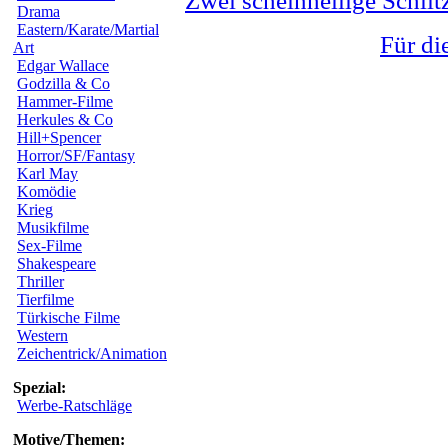
Zwei scheinheilige Schlit
Drama
Eastern/Karate/Martial
Für di
Art
Edgar Wallace
Godzilla & Co
Hammer-Filme
Herkules & Co
Hill+Spencer
Horror/SF/Fantasy
Karl May
Komödie
Krieg
Musikfilme
Sex-Filme
Shakespeare
Thriller
Tierfilme
Türkische Filme
Western
Zeichentrick/Animation
Spezial:
Werbe-Ratschläge
Motive/Themen: