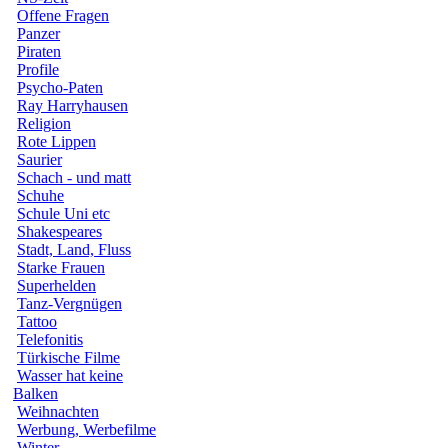
Offene Fragen
Panzer
Piraten
Profile
Psycho-Paten
Ray Harryhausen
Religion
Rote Lippen
Saurier
Schach - und matt
Schuhe
Schule Uni etc
Shakespeares
Stadt, Land, Fluss
Starke Frauen
Superhelden
Tanz-Vergnügen
Tattoo
Telefonitis
Türkische Filme
Wasser hat keine
Balken
Weihnachten
Werbung, Werbefilme
Winter