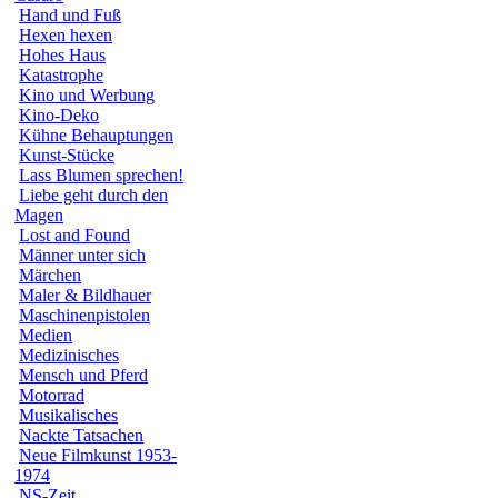
Hand und Fuß
Hexen hexen
Hohes Haus
Katastrophe
Kino und Werbung
Kino-Deko
Kühne Behauptungen
Kunst-Stücke
Lass Blumen sprechen!
Liebe geht durch den
Magen
Lost and Found
Männer unter sich
Märchen
Maler & Bildhauer
Maschinenpistolen
Medien
Medizinisches
Mensch und Pferd
Motorrad
Musikalisches
Nackte Tatsachen
Neue Filmkunst 1953-
1974
NS-Zeit