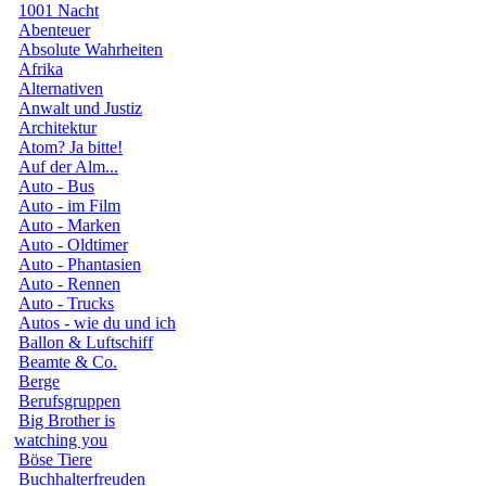
1001 Nacht
Abenteuer
Absolute Wahrheiten
Afrika
Alternativen
Anwalt und Justiz
Architektur
Atom? Ja bitte!
Auf der Alm...
Auto - Bus
Auto - im Film
Auto - Marken
Auto - Oldtimer
Auto - Phantasien
Auto - Rennen
Auto - Trucks
Autos - wie du und ich
Ballon & Luftschiff
Beamte & Co.
Berge
Berufsgruppen
Big Brother is
watching you
Böse Tiere
Buchhalterfreuden