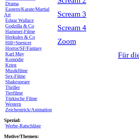
Scream 2
Drama
Eastern/Karate/Martial
Scream 3
Art
Edgar Wallace
Godzilla & Co
Scream 4
Hammer-Filme
Herkules & Co
Zoom
Hill+Spencer
Horror/SF/Fantasy
Für di
Karl May
Komödie
Krieg
Musikfilme
Sex-Filme
Shakespeare
Thriller
Tierfilme
Türkische Filme
Western
Zeichentrick/Animation
Spezial:
Werbe-Ratschläge
Motive/Themen: