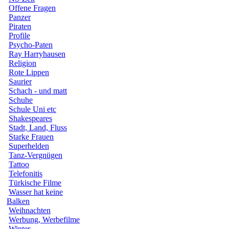
Offene Fragen
Panzer
Piraten
Profile
Psycho-Paten
Ray Harryhausen
Religion
Rote Lippen
Saurier
Schach - und matt
Schuhe
Schule Uni etc
Shakespeares
Stadt, Land, Fluss
Starke Frauen
Superhelden
Tanz-Vergnügen
Tattoo
Telefonitis
Türkische Filme
Wasser hat keine
Balken
Weihnachten
Werbung, Werbefilme
Winter