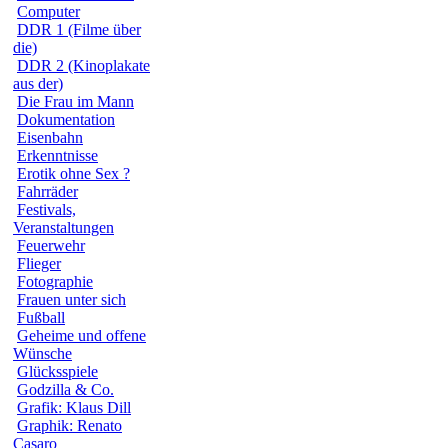
Computer
DDR 1 (Filme über
die)
DDR 2 (Kinoplakate
aus der)
Die Frau im Mann
Dokumentation
Eisenbahn
Erkenntnisse
Erotik ohne Sex ?
Fahrräder
Festivals,
Veranstaltungen
Feuerwehr
Flieger
Fotographie
Frauen unter sich
Fußball
Geheime und offene
Wünsche
Glücksspiele
Godzilla & Co.
Grafik: Klaus Dill
Graphik: Renato
Casaro