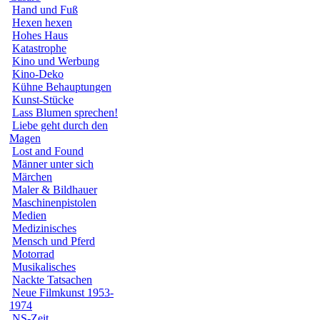
Hand und Fuß
Hexen hexen
Hohes Haus
Katastrophe
Kino und Werbung
Kino-Deko
Kühne Behauptungen
Kunst-Stücke
Lass Blumen sprechen!
Liebe geht durch den
Magen
Lost and Found
Männer unter sich
Märchen
Maler & Bildhauer
Maschinenpistolen
Medien
Medizinisches
Mensch und Pferd
Motorrad
Musikalisches
Nackte Tatsachen
Neue Filmkunst 1953-
1974
NS-Zeit