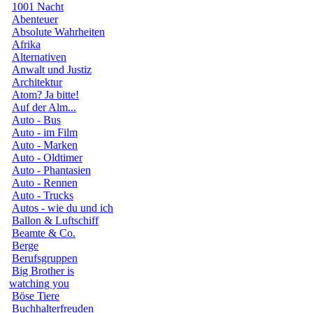
1001 Nacht
Abenteuer
Absolute Wahrheiten
Afrika
Alternativen
Anwalt und Justiz
Architektur
Atom? Ja bitte!
Auf der Alm...
Auto - Bus
Auto - im Film
Auto - Marken
Auto - Oldtimer
Auto - Phantasien
Auto - Rennen
Auto - Trucks
Autos - wie du und ich
Ballon & Luftschiff
Beamte & Co.
Berge
Berufsgruppen
Big Brother is
watching you
Böse Tiere
Buchhalterfreuden