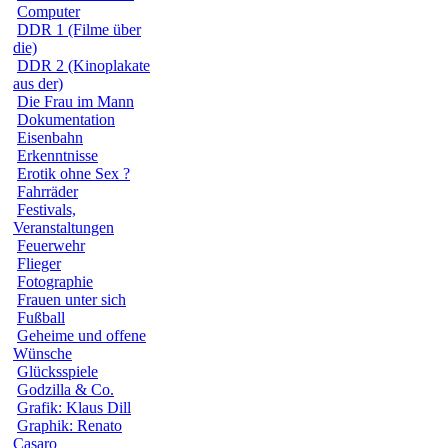
Computer
DDR 1 (Filme über
die)
DDR 2 (Kinoplakate
aus der)
Die Frau im Mann
Dokumentation
Eisenbahn
Erkenntnisse
Erotik ohne Sex ?
Fahrräder
Festivals,
Veranstaltungen
Feuerwehr
Flieger
Fotographie
Frauen unter sich
Fußball
Geheime und offene
Wünsche
Glücksspiele
Godzilla & Co.
Grafik: Klaus Dill
Graphik: Renato
Casaro