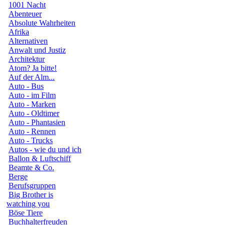
1001 Nacht
Abenteuer
Absolute Wahrheiten
Afrika
Alternativen
Anwalt und Justiz
Architektur
Atom? Ja bitte!
Auf der Alm...
Auto - Bus
Auto - im Film
Auto - Marken
Auto - Oldtimer
Auto - Phantasien
Auto - Rennen
Auto - Trucks
Autos - wie du und ich
Ballon & Luftschiff
Beamte & Co.
Berge
Berufsgruppen
Big Brother is
watching you
Böse Tiere
Buchhalterfreuden