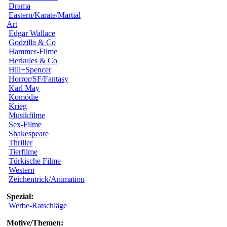
Drama
Eastern/Karate/Martial
Art
Edgar Wallace
Godzilla & Co
Hammer-Filme
Herkules & Co
Hill+Spencer
Horror/SF/Fantasy
Karl May
Komödie
Krieg
Musikfilme
Sex-Filme
Shakespeare
Thriller
Tierfilme
Türkische Filme
Western
Zeichentrick/Animation
Spezial:
Werbe-Ratschläge
Motive/Themen: