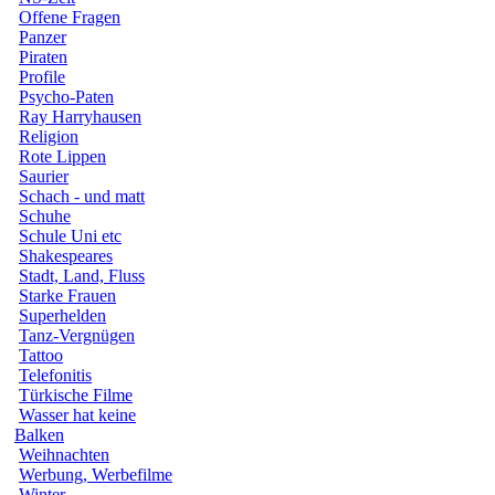
Offene Fragen
Panzer
Piraten
Profile
Psycho-Paten
Ray Harryhausen
Religion
Rote Lippen
Saurier
Schach - und matt
Schuhe
Schule Uni etc
Shakespeares
Stadt, Land, Fluss
Starke Frauen
Superhelden
Tanz-Vergnügen
Tattoo
Telefonitis
Türkische Filme
Wasser hat keine
Balken
Weihnachten
Werbung, Werbefilme
Winter