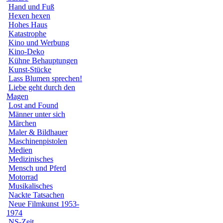
Hand und Fuß
Hexen hexen
Hohes Haus
Katastrophe
Kino und Werbung
Kino-Deko
Kühne Behauptungen
Kunst-Stücke
Lass Blumen sprechen!
Liebe geht durch den
Magen
Lost and Found
Männer unter sich
Märchen
Maler & Bildhauer
Maschinenpistolen
Medien
Medizinisches
Mensch und Pferd
Motorrad
Musikalisches
Nackte Tatsachen
Neue Filmkunst 1953-
1974
NS-Zeit