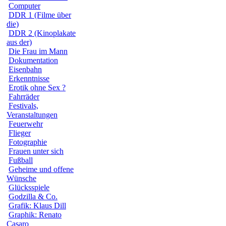
Computer
DDR 1 (Filme über
die)
DDR 2 (Kinoplakate
aus der)
Die Frau im Mann
Dokumentation
Eisenbahn
Erkenntnisse
Erotik ohne Sex ?
Fahrräder
Festivals,
Veranstaltungen
Feuerwehr
Flieger
Fotographie
Frauen unter sich
Fußball
Geheime und offene
Wünsche
Glücksspiele
Godzilla & Co.
Grafik: Klaus Dill
Graphik: Renato
Casaro