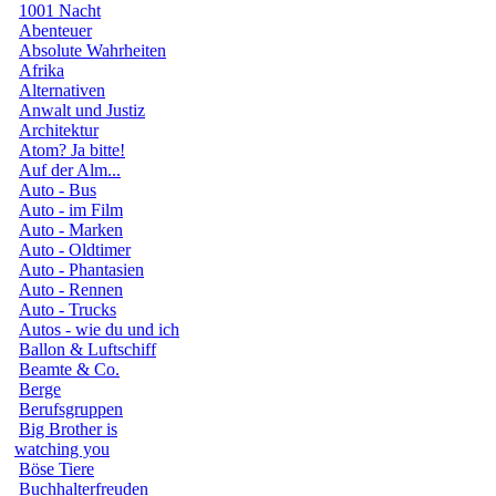
1001 Nacht
Abenteuer
Absolute Wahrheiten
Afrika
Alternativen
Anwalt und Justiz
Architektur
Atom? Ja bitte!
Auf der Alm...
Auto - Bus
Auto - im Film
Auto - Marken
Auto - Oldtimer
Auto - Phantasien
Auto - Rennen
Auto - Trucks
Autos - wie du und ich
Ballon & Luftschiff
Beamte & Co.
Berge
Berufsgruppen
Big Brother is
watching you
Böse Tiere
Buchhalterfreuden