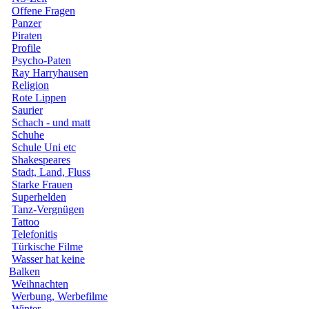
Offene Fragen
Panzer
Piraten
Profile
Psycho-Paten
Ray Harryhausen
Religion
Rote Lippen
Saurier
Schach - und matt
Schuhe
Schule Uni etc
Shakespeares
Stadt, Land, Fluss
Starke Frauen
Superhelden
Tanz-Vergnügen
Tattoo
Telefonitis
Türkische Filme
Wasser hat keine
Balken
Weihnachten
Werbung, Werbefilme
Winter