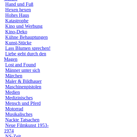
Hand und Fuß
Hexen hexen
Hohes Haus
Katastrophe
Kino und Werbung
Kino-Deko
Kühne Behauptungen
Kunst-Stücke
Lass Blumen sprechen!
Liebe geht durch den
Magen
Lost and Found
Männer unter sich
Märchen
Maler & Bildhauer
Maschinenpistolen
Medien
Medizinisches
Mensch und Pferd
Motorrad
Musikalisches
Nackte Tatsachen
Neue Filmkunst 1953-
1974
NS-Zeit