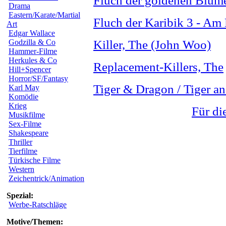
Fluch der goldenen Blum
Drama
Eastern/Karate/Martial
Fluch der Karibik 3 - Am
Art
Edgar Wallace
Godzilla & Co
Killer, The (John Woo)
Hammer-Filme
Herkules & Co
Replacement-Killers, The
Hill+Spencer
Horror/SF/Fantasy
Tiger & Dragon / Tiger a
Karl May
Komödie
Krieg
Für di
Musikfilme
Sex-Filme
Shakespeare
Thriller
Tierfilme
Türkische Filme
Western
Zeichentrick/Animation
Spezial:
Werbe-Ratschläge
Motive/Themen: