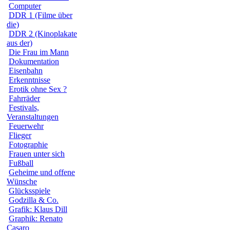
Computer
DDR 1 (Filme über
die)
DDR 2 (Kinoplakate
aus der)
Die Frau im Mann
Dokumentation
Eisenbahn
Erkenntnisse
Erotik ohne Sex ?
Fahrräder
Festivals,
Veranstaltungen
Feuerwehr
Flieger
Fotographie
Frauen unter sich
Fußball
Geheime und offene
Wünsche
Glücksspiele
Godzilla & Co.
Grafik: Klaus Dill
Graphik: Renato
Casaro