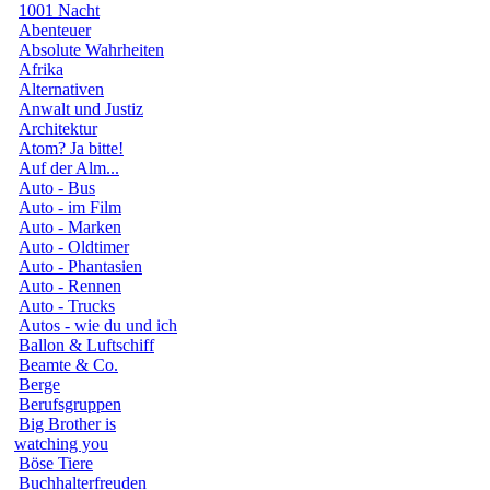
1001 Nacht
Abenteuer
Absolute Wahrheiten
Afrika
Alternativen
Anwalt und Justiz
Architektur
Atom? Ja bitte!
Auf der Alm...
Auto - Bus
Auto - im Film
Auto - Marken
Auto - Oldtimer
Auto - Phantasien
Auto - Rennen
Auto - Trucks
Autos - wie du und ich
Ballon & Luftschiff
Beamte & Co.
Berge
Berufsgruppen
Big Brother is
watching you
Böse Tiere
Buchhalterfreuden