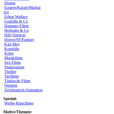
Drama
Eastern/Karate/Martial
Art
Edgar Wallace
Godzilla & Co
Hammer-Filme
Herkules & Co
Hill+Spencer
Horror/SF/Fantasy
Karl May
Komödie
Krieg
Musikfilme
Sex-Filme
Shakespeare
Thriller
Tierfilme
Türkische Filme
Western
Zeichentrick/Animation
Spezial:
Werbe-Ratschläge
Motive/Themen: