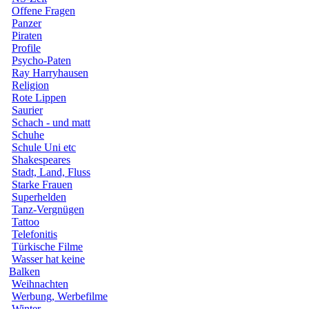
Offene Fragen
Panzer
Piraten
Profile
Psycho-Paten
Ray Harryhausen
Religion
Rote Lippen
Saurier
Schach - und matt
Schuhe
Schule Uni etc
Shakespeares
Stadt, Land, Fluss
Starke Frauen
Superhelden
Tanz-Vergnügen
Tattoo
Telefonitis
Türkische Filme
Wasser hat keine
Balken
Weihnachten
Werbung, Werbefilme
Winter