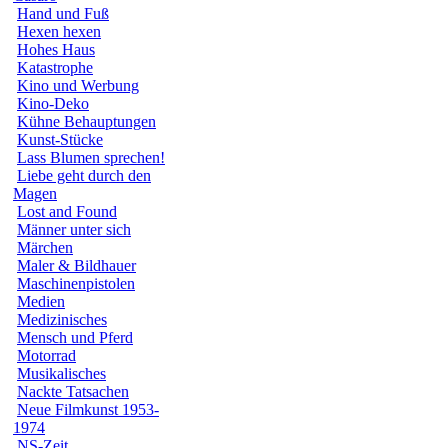
Hand und Fuß
Hexen hexen
Hohes Haus
Katastrophe
Kino und Werbung
Kino-Deko
Kühne Behauptungen
Kunst-Stücke
Lass Blumen sprechen!
Liebe geht durch den
Magen
Lost and Found
Männer unter sich
Märchen
Maler & Bildhauer
Maschinenpistolen
Medien
Medizinisches
Mensch und Pferd
Motorrad
Musikalisches
Nackte Tatsachen
Neue Filmkunst 1953-
1974
NS-Zeit