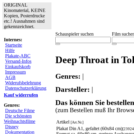
ORIGINAL
Kinomaterial, KEINE
Kopien, Posterdrucke
etc.! Ausnahmen sind
gekennzeichnet.
Schauspieler suchen
Film suche
Internes:
Startseite
Hilfe
Plakate-ABC
Deep Throat in To
Versand-Infos
Einkaufskorb
Impressum
Genres:
|
AGB
Widerufsbelehrung
Darsteller:
|
Datenschutzerklärung
Kauf widerrufen
Das können Sie bestellen
Genres:
(zum Bestellen muß Ihr Browse
Deutsche Filme
Die schönsten
Weihnachtsfilme
Artikel
[Art.Nr.]
Disney
Plakat Din A1, gefaltet (60x84 cm)
[23924
Dokumentation
Format ca. 60x80 cm, geringe Aushangs