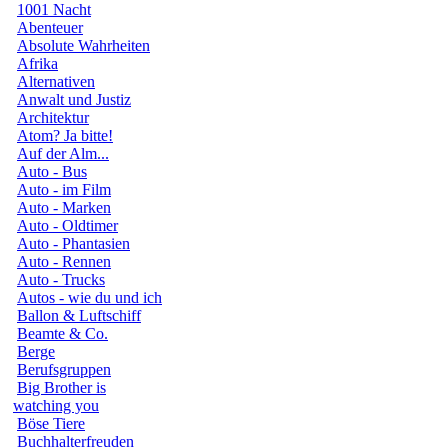
1001 Nacht
Abenteuer
Absolute Wahrheiten
Afrika
Alternativen
Anwalt und Justiz
Architektur
Atom? Ja bitte!
Auf der Alm...
Auto - Bus
Auto - im Film
Auto - Marken
Auto - Oldtimer
Auto - Phantasien
Auto - Rennen
Auto - Trucks
Autos - wie du und ich
Ballon & Luftschiff
Beamte & Co.
Berge
Berufsgruppen
Big Brother is
watching you
Böse Tiere
Buchhalterfreuden