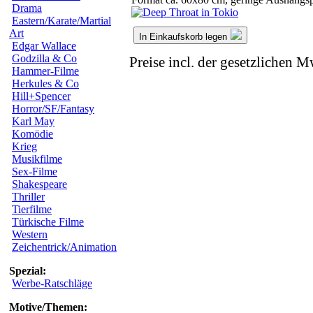
Drama
Eastern/Karate/Martial
Art
In Einkaufskorb legen
Edgar Wallace
Godzilla & Co
Preise incl. der gesetzlichen M
Hammer-Filme
Herkules & Co
Hill+Spencer
Horror/SF/Fantasy
Karl May
Komödie
Krieg
Musikfilme
Sex-Filme
Shakespeare
Thriller
Tierfilme
Türkische Filme
Western
Zeichentrick/Animation
Spezial:
Werbe-Ratschläge
Motive/Themen: