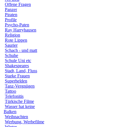
Offene Fragen
Panzer
Piraten
Profile
Psycho-Paten
Ray Harryhausen
Religion
Rote Lippen
Saurier
Schach - und matt
Schuhe
Schule Uni etc
Shakespeares
Stadt, Land, Fluss
Starke Frauen
Superhelden
Tanz-Vergnügen
Tattoo
Telefonitis
Türkische Filme
Wasser hat keine
Balken
Weihnachten
Werbung, Werbefilme
Winter