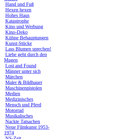
Hand und Fuß
Hexen hexen
Hohes Haus
Katastrophe
Kino und Werbung
Kino-Deko
Kühne Behauptungen
Kunst-Stücke
Lass Blumen sprechen!
Liebe geht durch den
Magen
Lost and Found
Männer unter sich
Märchen
Maler & Bildhauer
Maschinenpistolen
Medien
Medizinisches
Mensch und Pferd
Motorrad
Musikalisches
Nackte Tatsachen
Neue Filmkunst 1953-
1974
NS-Zeit