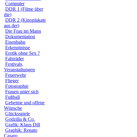
Computer
DDR 1 (Filme über
die)
DDR 2 (Kinoplakate
aus der)
Die Frau im Mann
Dokumentation
Eisenbahn
Erkenntnisse
Erotik ohne Sex ?
Fahrräder
Festivals,
Veranstaltungen
Feuerwehr
Flieger
Fotographie
Frauen unter sich
Fußball
Geheime und offene
Wünsche
Glücksspiele
Godzilla & Co.
Grafik: Klaus Dill
Graphik: Renato
Casaro