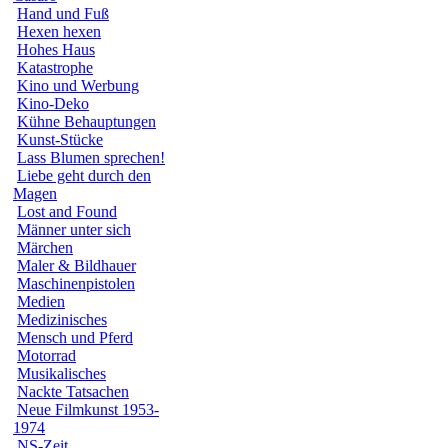
Hand und Fuß
Hexen hexen
Hohes Haus
Katastrophe
Kino und Werbung
Kino-Deko
Kühne Behauptungen
Kunst-Stücke
Lass Blumen sprechen!
Liebe geht durch den
Magen
Lost and Found
Männer unter sich
Märchen
Maler & Bildhauer
Maschinenpistolen
Medien
Medizinisches
Mensch und Pferd
Motorrad
Musikalisches
Nackte Tatsachen
Neue Filmkunst 1953-
1974
NS-Zeit