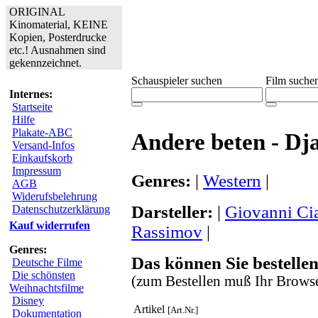
ORIGINAL
Kinomaterial, KEINE
Kopien, Posterdrucke
etc.! Ausnahmen sind
gekennzeichnet.
Schauspieler suchen
Film suche
Internes:
Startseite
Hilfe
Plakate-ABC
Andere beten - Dja
Versand-Infos
Einkaufskorb
Impressum
Genres:
|
Western
|
AGB
Widerufsbelehrung
Darsteller:
|
Giovanni Cia
Datenschutzerklärung
Kauf widerrufen
Rassimov
|
Genres:
Das können Sie bestellen
Deutsche Filme
Die schönsten
(zum Bestellen muß Ihr Browse
Weihnachtsfilme
Disney
Artikel
[Art.Nr.]
Dokumentation