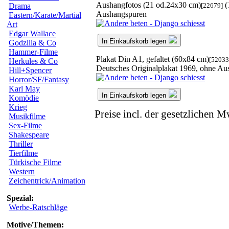
Aushangfotos (21 od.24x30 cm)
(
[22679]
Drama
Aushangspuren
Eastern/Karate/Martial
Art
Edgar Wallace
In Einkaufskorb legen
Godzilla & Co
Hammer-Filme
Plakat Din A1, gefaltet (60x84 cm)
[52033
Herkules & Co
Deutsches Originalplakat 1969, ohne A
Hill+Spencer
Horror/SF/Fantasy
Karl May
In Einkaufskorb legen
Komödie
Krieg
Preise incl. der gesetzlichen M
Musikfilme
Sex-Filme
Shakespeare
Thriller
Tierfilme
Türkische Filme
Western
Zeichentrick/Animation
Spezial:
Werbe-Ratschläge
Motive/Themen: