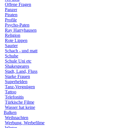
Offene Fragen
Panzer
Piraten
Profile
Psycho-Paten
Ray Harryhausen
Religion
Rote Lippen
Saurier
Schach - und matt
Schuhe
Schule Uni etc
Shakespeares
Stadt, Land, Fluss
Starke Frauen
Superhelden
Tanz-Vergnügen
Tattoo
Telefonitis
Türkische Filme
Wasser hat keine
Balken
Weihnachten
Werbung, Werbefilme
Winter