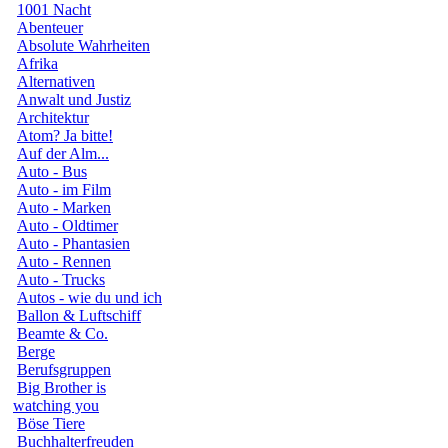
1001 Nacht
Abenteuer
Absolute Wahrheiten
Afrika
Alternativen
Anwalt und Justiz
Architektur
Atom? Ja bitte!
Auf der Alm...
Auto - Bus
Auto - im Film
Auto - Marken
Auto - Oldtimer
Auto - Phantasien
Auto - Rennen
Auto - Trucks
Autos - wie du und ich
Ballon & Luftschiff
Beamte & Co.
Berge
Berufsgruppen
Big Brother is
watching you
Böse Tiere
Buchhalterfreuden