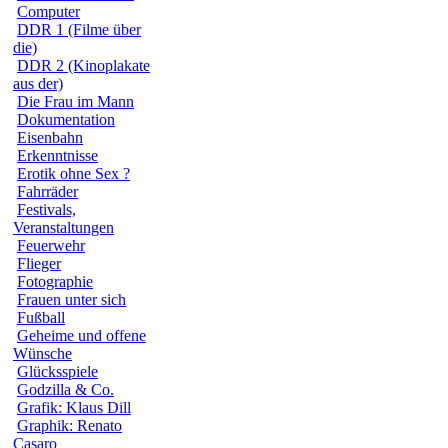
Computer
DDR 1 (Filme über
die)
DDR 2 (Kinoplakate
aus der)
Die Frau im Mann
Dokumentation
Eisenbahn
Erkenntnisse
Erotik ohne Sex ?
Fahrräder
Festivals,
Veranstaltungen
Feuerwehr
Flieger
Fotographie
Frauen unter sich
Fußball
Geheime und offene
Wünsche
Glücksspiele
Godzilla & Co.
Grafik: Klaus Dill
Graphik: Renato
Casaro