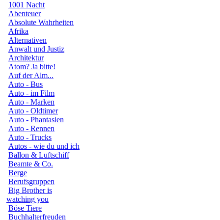
1001 Nacht
Abenteuer
Absolute Wahrheiten
Afrika
Alternativen
Anwalt und Justiz
Architektur
Atom? Ja bitte!
Auf der Alm...
Auto - Bus
Auto - im Film
Auto - Marken
Auto - Oldtimer
Auto - Phantasien
Auto - Rennen
Auto - Trucks
Autos - wie du und ich
Ballon & Luftschiff
Beamte & Co.
Berge
Berufsgruppen
Big Brother is
watching you
Böse Tiere
Buchhalterfreuden