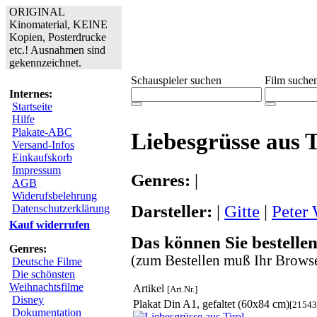
ORIGINAL
Kinomaterial, KEINE
Kopien, Posterdrucke
etc.! Ausnahmen sind
gekennzeichnet.
Schauspieler suchen
Film suche
Internes:
Startseite
Hilfe
Plakate-ABC
Liebesgrüsse aus T
Versand-Infos
Einkaufskorb
Impressum
Genres:
|
AGB
Widerufsbelehrung
Darsteller:
|
Gitte
|
Peter
Datenschutzerklärung
Kauf widerrufen
Das können Sie bestellen
Genres:
(zum Bestellen muß Ihr Browse
Deutsche Filme
Die schönsten
Weihnachtsfilme
Artikel
[Art.Nr.]
Disney
Plakat Din A1, gefaltet (60x84 cm)
[21543
Dokumentation