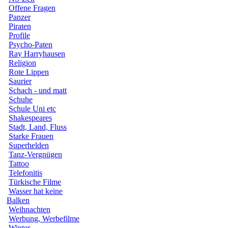
Offene Fragen
Panzer
Piraten
Profile
Psycho-Paten
Ray Harryhausen
Religion
Rote Lippen
Saurier
Schach - und matt
Schuhe
Schule Uni etc
Shakespeares
Stadt, Land, Fluss
Starke Frauen
Superhelden
Tanz-Vergnügen
Tattoo
Telefonitis
Türkische Filme
Wasser hat keine
Balken
Weihnachten
Werbung, Werbefilme
Winter