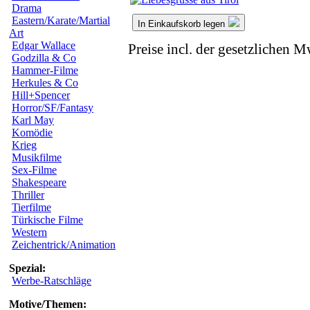
Drama
Eastern/Karate/Martial
In Einkaufskorb legen
Art
Edgar Wallace
Preise incl. der gesetzlichen M
Godzilla & Co
Hammer-Filme
Herkules & Co
Hill+Spencer
Horror/SF/Fantasy
Karl May
Komödie
Krieg
Musikfilme
Sex-Filme
Shakespeare
Thriller
Tierfilme
Türkische Filme
Western
Zeichentrick/Animation
Spezial:
Werbe-Ratschläge
Motive/Themen: