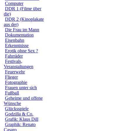
Computer
DDR 1 (Filme über
die)
DDR 2 (Kinoplakate
aus der)
Die Frau im Mann
Dokumentation
Eisenbahn
Erkenntnisse
Erotik ohne Sex ?
Fahrräder
Festivals,
Veranstaltungen
Feuerwehr
Flieger
Fotographie
Frauen unter sich
Fußball
Geheime und offene
Wünsche
Glücksspiele
Godzilla & Co.
Grafik: Klaus Dill
Graphik: Renato
Casaro