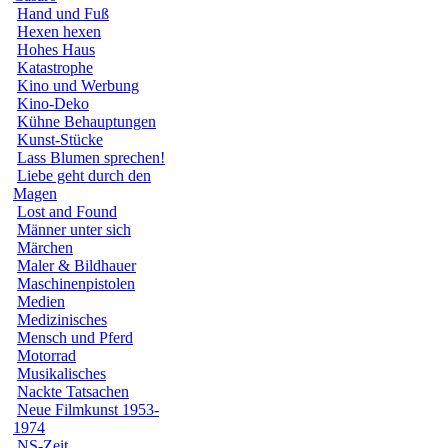
Hand und Fuß
Hexen hexen
Hohes Haus
Katastrophe
Kino und Werbung
Kino-Deko
Kühne Behauptungen
Kunst-Stücke
Lass Blumen sprechen!
Liebe geht durch den
Magen
Lost and Found
Männer unter sich
Märchen
Maler & Bildhauer
Maschinenpistolen
Medien
Medizinisches
Mensch und Pferd
Motorrad
Musikalisches
Nackte Tatsachen
Neue Filmkunst 1953-
1974
NS-Zeit