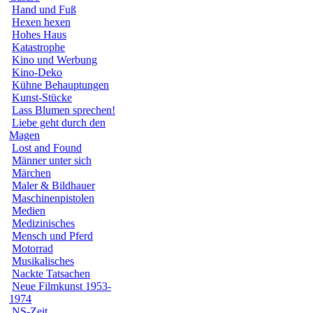
Hand und Fuß
Hexen hexen
Hohes Haus
Katastrophe
Kino und Werbung
Kino-Deko
Kühne Behauptungen
Kunst-Stücke
Lass Blumen sprechen!
Liebe geht durch den
Magen
Lost and Found
Männer unter sich
Märchen
Maler & Bildhauer
Maschinenpistolen
Medien
Medizinisches
Mensch und Pferd
Motorrad
Musikalisches
Nackte Tatsachen
Neue Filmkunst 1953-
1974
NS-Zeit