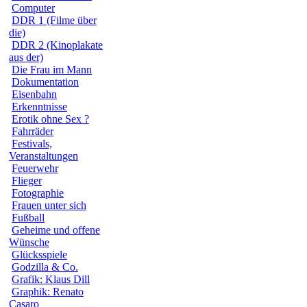
Computer
DDR 1 (Filme über
die)
DDR 2 (Kinoplakate
aus der)
Die Frau im Mann
Dokumentation
Eisenbahn
Erkenntnisse
Erotik ohne Sex ?
Fahrräder
Festivals,
Veranstaltungen
Feuerwehr
Flieger
Fotographie
Frauen unter sich
Fußball
Geheime und offene
Wünsche
Glücksspiele
Godzilla & Co.
Grafik: Klaus Dill
Graphik: Renato
Casaro