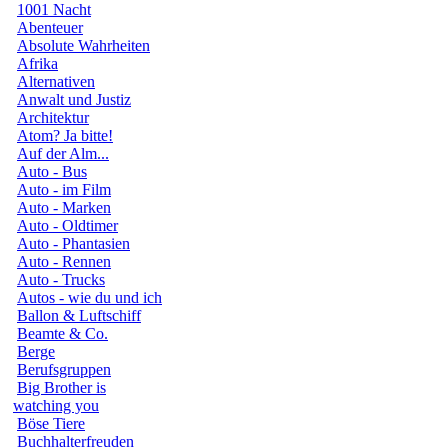
1001 Nacht
Abenteuer
Absolute Wahrheiten
Afrika
Alternativen
Anwalt und Justiz
Architektur
Atom? Ja bitte!
Auf der Alm...
Auto - Bus
Auto - im Film
Auto - Marken
Auto - Oldtimer
Auto - Phantasien
Auto - Rennen
Auto - Trucks
Autos - wie du und ich
Ballon & Luftschiff
Beamte & Co.
Berge
Berufsgruppen
Big Brother is
watching you
Böse Tiere
Buchhalterfreuden