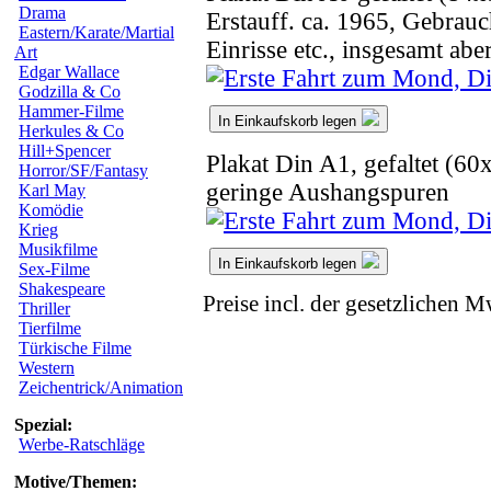
Drama
Erstauff. ca. 1965, Gebrauc
Eastern/Karate/Martial
Einrisse etc., insgesamt abe
Art
Edgar Wallace
Godzilla & Co
Hammer-Filme
In Einkaufskorb legen
Herkules & Co
Hill+Spencer
Plakat Din A1, gefaltet (6
Horror/SF/Fantasy
geringe Aushangspuren
Karl May
Komödie
Krieg
Musikfilme
In Einkaufskorb legen
Sex-Filme
Shakespeare
Preise incl. der gesetzlichen M
Thriller
Tierfilme
Türkische Filme
Western
Zeichentrick/Animation
Spezial:
Werbe-Ratschläge
Motive/Themen: