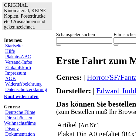
ORIGINAL
Kinomaterial, KEINE
Kopien, Posterdrucke
etc.! Ausnahmen sind
gekennzeichnet.
Schauspieler suchen
Film suche
Internes:
Startseite
Hilfe
Plakate-ABC
Erste Fahrt zum 
Versand-Infos
Einkaufskorb
Impressum
Genres:
|
Horror/SF/Fant
AGB
Widerufsbelehrung
Darsteller:
|
Edward Jud
Datenschutzerklärung
Kauf widerrufen
Das können Sie bestellen
Genres:
(zum Bestellen muß Ihr Browse
Deutsche Filme
Die schönsten
Weihnachtsfilme
Artikel
[Art.Nr.]
Disney
Plakat Din A0 gefaltet (84
Dokumentation