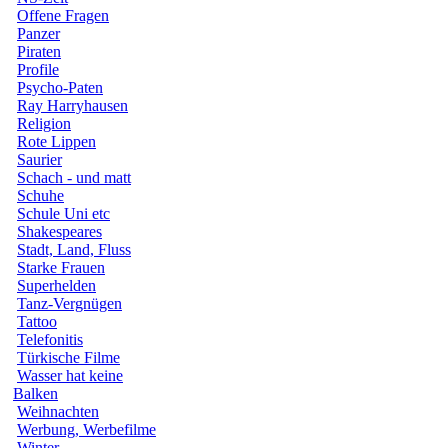
Offene Fragen
Panzer
Piraten
Profile
Psycho-Paten
Ray Harryhausen
Religion
Rote Lippen
Saurier
Schach - und matt
Schuhe
Schule Uni etc
Shakespeares
Stadt, Land, Fluss
Starke Frauen
Superhelden
Tanz-Vergnügen
Tattoo
Telefonitis
Türkische Filme
Wasser hat keine
Balken
Weihnachten
Werbung, Werbefilme
Winter