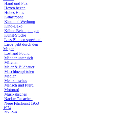
Hand und Fuß
Hexen hexen
Hohes Haus
Katastrophe
Kino und Werbung
Kino-Deko
Kühne Behauptungen
Kunst-Stücke
Lass Blumen sprechen!
Liebe geht durch den
Magen
Lost and Found
Männer unter sich
Märchen
Maler & Bildhauer
Maschinenpistolen
Medien
Medizinisches
Mensch und Pferd
Motorrad
Musikalisches
Nackte Tatsachen
Neue Filmkunst 1953-
1974
NS-Zeit