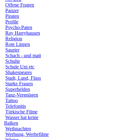
Offene Fragen
Panzer
Piraten
Profile
Psycho-Paten
Ray Harryhausen
Religion
Rote Lippen
Saurier
Schach - und matt
Schuhe
Schule Uni etc
Shakespeares
Stadt, Land, Fluss
Starke Frauen
Superhelden
Tanz-Vergnügen
Tattoo
Telefonitis
Türkische Filme
Wasser hat keine
Balken
Weihnachten
Werbung, Werbefilme
Winter