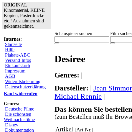
ORIGINAL
Kinomaterial, KEINE
Kopien, Posterdrucke
etc.! Ausnahmen sind
gekennzeichnet.
Schauspieler suchen
Film suche
Internes:
Startseite
Hilfe
Plakate-ABC
Desiree
Versand-Infos
Einkaufskorb
Impressum
Genres:
|
AGB
Widerufsbelehrung
Darsteller:
|
Jean Simmo
Datenschutzerklärung
Kauf widerrufen
Michael Rennie
|
Genres:
Das können Sie bestellen
Deutsche Filme
Die schönsten
(zum Bestellen muß Ihr Browse
Weihnachtsfilme
Disney
Artikel
[Art.Nr.]
Dokumentation