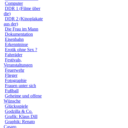
Computer
DDR 1 (Filme über
die)
DDR 2 (Kinoplakate
aus der)
Die Frau im Mann
Dokumentation
Eisenbahn
Erkenntnisse
Erotik ohne Sex ?
Fahrräder
Festivals,
Veranstaltungen
Feuerwehr
Flieger
Fotographie
Frauen unter sich
Fußball
Geheime und offene
Wünsche
Glücksspiele
Godzilla & Co.
Grafik: Klaus Dill
Graphik: Renato
Casaro