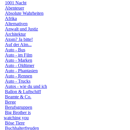
1001 Nacht
Abenteuer
Absolute Wahrheiten
Afrika
Alternativen
Anwalt und Justiz
Architektur
Atom? Ja bitte!
Auf der Alm...
Auto - Bus
Auto - im Film
Auto - Marken
Auto - Oldtimer
Auto - Phantasien
Auto - Rennen
Auto - Trucks
Autos - wie du und ich
Ballon & Luftschiff
Beamte & Co.
Berge
Berufsgruppen
Big Brother is
watching you
Böse Tiere
Buchhalterfreuden