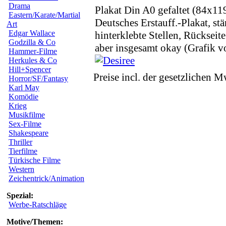
Drama
Plakat Din A0 gefaltet (84x11
Eastern/Karate/Martial
Deutsches Erstauff.-Plakat, st
Art
Edgar Wallace
hinterklebte Stellen, Rückseit
Godzilla & Co
aber insgesamt okay (Grafik v
Hammer-Filme
Herkules & Co
Hill+Spencer
Preise incl. der gesetzlichen M
Horror/SF/Fantasy
Karl May
Komödie
Krieg
Musikfilme
Sex-Filme
Shakespeare
Thriller
Tierfilme
Türkische Filme
Western
Zeichentrick/Animation
Spezial:
Werbe-Ratschläge
Motive/Themen: