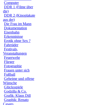
Computer
DDR 1 (Filme über
die)
DDR 2 (Kinoplakate
aus der)
Die Frau im Mann
Dokumentation
Eisenbahn
Erkenntnisse
Erotik ohne Sex ?
Fahrräder
Festivals,
Veranstaltungen
Feuerwehr
Flieger
Fotographie
Frauen unter sich
Fußball
Geheime und offene
Wünsche
Glücksspiele
Godzilla & Co.
Grafik: Klaus Dill
Graphik: Renato
Casaro