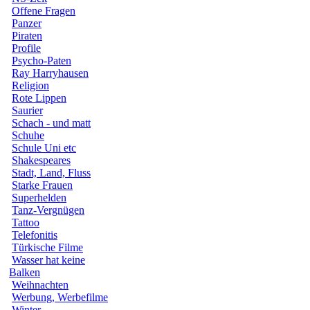
Offene Fragen
Panzer
Piraten
Profile
Psycho-Paten
Ray Harryhausen
Religion
Rote Lippen
Saurier
Schach - und matt
Schuhe
Schule Uni etc
Shakespeares
Stadt, Land, Fluss
Starke Frauen
Superhelden
Tanz-Vergnügen
Tattoo
Telefonitis
Türkische Filme
Wasser hat keine
Balken
Weihnachten
Werbung, Werbefilme
Winter