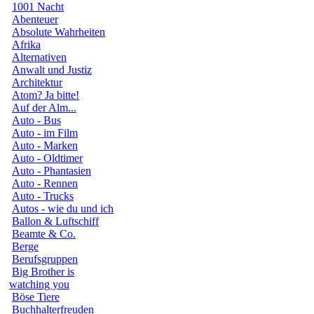
1001 Nacht
Abenteuer
Absolute Wahrheiten
Afrika
Alternativen
Anwalt und Justiz
Architektur
Atom? Ja bitte!
Auf der Alm...
Auto - Bus
Auto - im Film
Auto - Marken
Auto - Oldtimer
Auto - Phantasien
Auto - Rennen
Auto - Trucks
Autos - wie du und ich
Ballon & Luftschiff
Beamte & Co.
Berge
Berufsgruppen
Big Brother is
watching you
Böse Tiere
Buchhalterfreuden