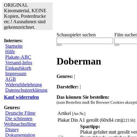
ORIGINAL
Kinomaterial, KEINE
Kopien, Posterdrucke
etc.! Ausnahmen sind
gekennzeichnet.
Schauspieler suchen
Film suche
Internes:
Startseite
Hilfe
Plakate-ABC
Doberman
Versand-Infos
Einkaufskorb
Impressum
Genres:
|
AGB
Widerufsbelehrung
Darsteller:
|
Datenschutzerklärung
Das können Sie bestellen:
Kauf widerrufen
(zum Bestellen muß Ihr Browser Cookies akzepti
Genres:
Deutsche Filme
Artikel
[Art.Nr.]
Die schönsten
Plakat Din A1 gerollt (60x84 cm)
[22136]
Weihnachtsfilme
Spartipp:
Disney
Plakat gefaltet statt gerollt
Dokumentation