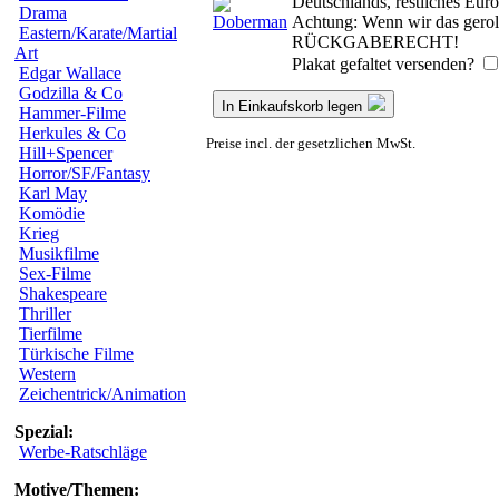
Deutschlands, restliches Eur
Drama
Achtung: Wenn wir das geroll
Eastern/Karate/Martial
RÜCKGABERECHT!
Art
Plakat gefaltet versenden?
Edgar Wallace
Godzilla & Co
In Einkaufskorb legen
Hammer-Filme
Herkules & Co
Preise incl. der gesetzlichen MwSt.
Hill+Spencer
Horror/SF/Fantasy
Karl May
Komödie
Krieg
Musikfilme
Sex-Filme
Shakespeare
Thriller
Tierfilme
Türkische Filme
Western
Zeichentrick/Animation
Spezial:
Werbe-Ratschläge
Motive/Themen: