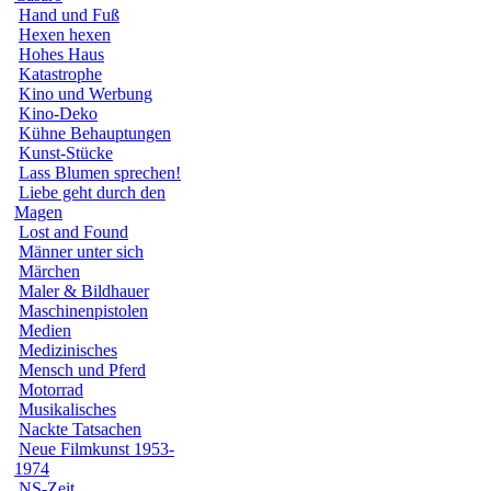
Hand und Fuß
Hexen hexen
Hohes Haus
Katastrophe
Kino und Werbung
Kino-Deko
Kühne Behauptungen
Kunst-Stücke
Lass Blumen sprechen!
Liebe geht durch den
Magen
Lost and Found
Männer unter sich
Märchen
Maler & Bildhauer
Maschinenpistolen
Medien
Medizinisches
Mensch und Pferd
Motorrad
Musikalisches
Nackte Tatsachen
Neue Filmkunst 1953-
1974
NS-Zeit