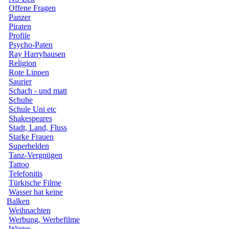
Offene Fragen
Panzer
Piraten
Profile
Psycho-Paten
Ray Harryhausen
Religion
Rote Lippen
Saurier
Schach - und matt
Schuhe
Schule Uni etc
Shakespeares
Stadt, Land, Fluss
Starke Frauen
Superhelden
Tanz-Vergnügen
Tattoo
Telefonitis
Türkische Filme
Wasser hat keine
Balken
Weihnachten
Werbung, Werbefilme
Winter