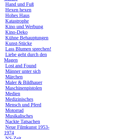
Hand und Fuß
Hexen hexen
Hohes Haus
Katastrophe
Kino und Werbung
Kino-Deko
Kühne Behauptungen
Kunst-Stücke
Lass Blumen sprechen!
Liebe geht durch den
Magen
Lost and Found
Männer unter sich
Märchen
Maler & Bildhauer
Maschinenpistolen
Medien
Medizinisches
Mensch und Pferd
Motorrad
Musikalisches
Nackte Tatsachen
Neue Filmkunst 1953-
1974
NS-Zeit