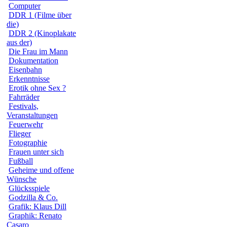
Computer
DDR 1 (Filme über
die)
DDR 2 (Kinoplakate
aus der)
Die Frau im Mann
Dokumentation
Eisenbahn
Erkenntnisse
Erotik ohne Sex ?
Fahrräder
Festivals,
Veranstaltungen
Feuerwehr
Flieger
Fotographie
Frauen unter sich
Fußball
Geheime und offene
Wünsche
Glücksspiele
Godzilla & Co.
Grafik: Klaus Dill
Graphik: Renato
Casaro