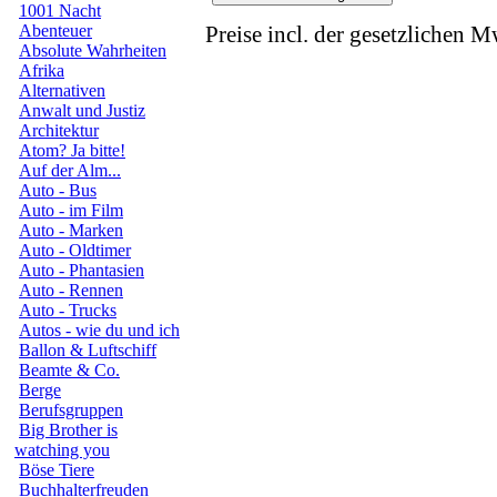
1001 Nacht
Abenteuer
Preise incl. der gesetzlichen M
Absolute Wahrheiten
Afrika
Alternativen
Anwalt und Justiz
Architektur
Atom? Ja bitte!
Auf der Alm...
Auto - Bus
Auto - im Film
Auto - Marken
Auto - Oldtimer
Auto - Phantasien
Auto - Rennen
Auto - Trucks
Autos - wie du und ich
Ballon & Luftschiff
Beamte & Co.
Berge
Berufsgruppen
Big Brother is
watching you
Böse Tiere
Buchhalterfreuden