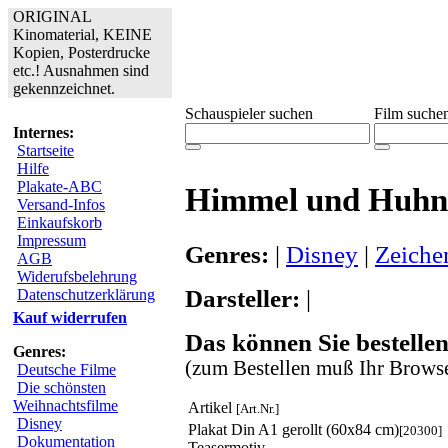
ORIGINAL
Kinomaterial, KEINE
Kopien, Posterdrucke
etc.! Ausnahmen sind
gekennzeichnet.
Schauspieler suchen
Film suche
Internes:
Startseite
Hilfe
Plakate-ABC
Himmel und Huhn
Versand-Infos
Einkaufskorb
Impressum
Genres:
|
Disney
|
Zeiche
AGB
Widerufsbelehrung
Darsteller:
|
Datenschutzerklärung
Kauf widerrufen
Das können Sie bestellen
Genres:
(zum Bestellen muß Ihr Browse
Deutsche Filme
Die schönsten
Weihnachtsfilme
Artikel
[Art.Nr.]
Disney
Plakat Din A1 gerollt (60x84 cm)
[20300]
Dokumentation
Teasermotiv