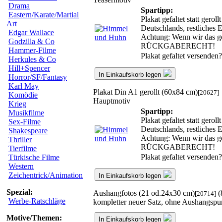
Drama
Spartipp:
Eastern/Karate/Martial
Plakat gefaltet statt gero
Art
Deutschlands, restliches
Edgar Wallace
Achtung: Wenn wir das ger
Godzilla & Co
RÜCKGABERECHT!
Hammer-Filme
Plakat gefaltet versenden
Herkules & Co
Hill+Spencer
In Einkaufskorb legen
Horror/SF/Fantasy
Karl May
Plakat Din A1 gerollt (60x84 cm)
[20627]
Komödie
Hauptmotiv
Krieg
Spartipp:
Musikfilme
Plakat gefaltet statt gero
Sex-Filme
Deutschlands, restliches
Shakespeare
Achtung: Wenn wir das ger
Thriller
RÜCKGABERECHT!
Tierfilme
Plakat gefaltet versenden
Türkische Filme
Western
Zeichentrick/Animation
In Einkaufskorb legen
Spezial:
Aushangfotos (21 od.24x30 cm)
(
[20714]
Werbe-Ratschläge
kompletter neuer Satz, ohne Aushangspu
Motive/Themen:
In Einkaufskorb legen