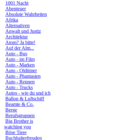
1001 Nacht
Abenteuer
Absolute Wahrheiten
Afrika
Alternativen
Anwalt und Justiz
Architektur
Atom? Ja bitte!
Auf der Alm...
Auto - Bus
Auto - im Film
Auto - Marken
Auto - Oldtimer
Auto - Phantasien
Auto - Rennen
Auto - Trucks
Autos - wie du und ich
Ballon & Luftschiff
Beamte & Co.
Berge
Berufsgruppen
Big Brother is
watching you
Böse Tiere
Buchhalterfreuden