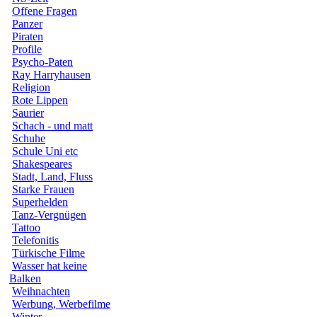
Offene Fragen
Panzer
Piraten
Profile
Psycho-Paten
Ray Harryhausen
Religion
Rote Lippen
Saurier
Schach - und matt
Schuhe
Schule Uni etc
Shakespeares
Stadt, Land, Fluss
Starke Frauen
Superhelden
Tanz-Vergnügen
Tattoo
Telefonitis
Türkische Filme
Wasser hat keine
Balken
Weihnachten
Werbung, Werbefilme
Winter