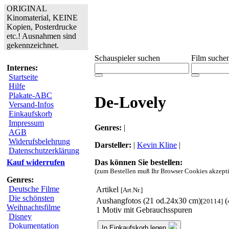
ORIGINAL
Kinomaterial, KEINE
Kopien, Posterdrucke
etc.! Ausnahmen sind
gekennzeichnet.
Schauspieler suchen
Film suche
Internes:
Startseite
Hilfe
Plakate-ABC
De-Lovely
Versand-Infos
Einkaufskorb
Impressum
Genres:
|
AGB
Widerufsbelehrung
Darsteller:
|
Kevin Kline
|
Datenschutzerklärung
Das können Sie bestellen:
Kauf widerrufen
(zum Bestellen muß Ihr Browser Cookies akzepti
Genres:
Deutsche Filme
Artikel
[Art.Nr.]
Die schönsten
Aushangfotos (21 od.24x30 cm)
(
[20114]
Weihnachtsfilme
1 Motiv mit Gebrauchsspuren
Disney
Dokumentation
In Einkaufskorb legen