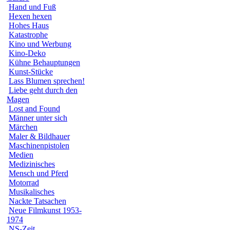
Hand und Fuß
Hexen hexen
Hohes Haus
Katastrophe
Kino und Werbung
Kino-Deko
Kühne Behauptungen
Kunst-Stücke
Lass Blumen sprechen!
Liebe geht durch den
Magen
Lost and Found
Männer unter sich
Märchen
Maler & Bildhauer
Maschinenpistolen
Medien
Medizinisches
Mensch und Pferd
Motorrad
Musikalisches
Nackte Tatsachen
Neue Filmkunst 1953-
1974
NS-Zeit