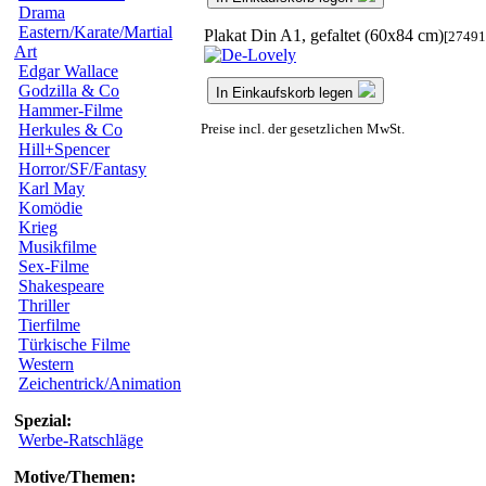
Drama
Eastern/Karate/Martial
Plakat Din A1, gefaltet (60x84 cm)
[27491
Art
Edgar Wallace
Godzilla & Co
In Einkaufskorb legen
Hammer-Filme
Preise incl. der gesetzlichen MwSt.
Herkules & Co
Hill+Spencer
Horror/SF/Fantasy
Karl May
Komödie
Krieg
Musikfilme
Sex-Filme
Shakespeare
Thriller
Tierfilme
Türkische Filme
Western
Zeichentrick/Animation
Spezial:
Werbe-Ratschläge
Motive/Themen: