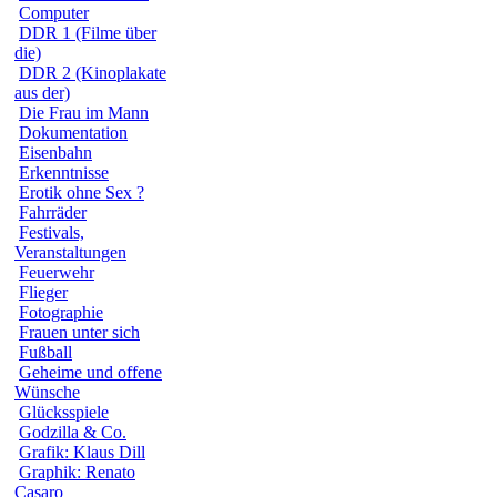
Computer
DDR 1 (Filme über
die)
DDR 2 (Kinoplakate
aus der)
Die Frau im Mann
Dokumentation
Eisenbahn
Erkenntnisse
Erotik ohne Sex ?
Fahrräder
Festivals,
Veranstaltungen
Feuerwehr
Flieger
Fotographie
Frauen unter sich
Fußball
Geheime und offene
Wünsche
Glücksspiele
Godzilla & Co.
Grafik: Klaus Dill
Graphik: Renato
Casaro