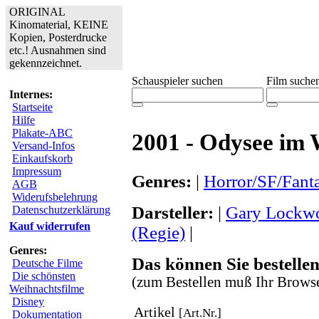
ORIGINAL
Kinomaterial, KEINE
Kopien, Posterdrucke
etc.! Ausnahmen sind
gekennzeichnet.
Schauspieler suchen
Film suche
Internes:
Startseite
Hilfe
Plakate-ABC
2001 - Odysee im
Versand-Infos
Einkaufskorb
Impressum
Genres:
|
Horror/SF/Fant
AGB
Widerufsbelehrung
Darsteller:
|
Gary Lockw
Datenschutzerklärung
Kauf widerrufen
(Regie)
|
Genres:
Das können Sie bestellen
Deutsche Filme
Die schönsten
(zum Bestellen muß Ihr Browse
Weihnachtsfilme
Disney
Artikel
[Art.Nr.]
Dokumentation