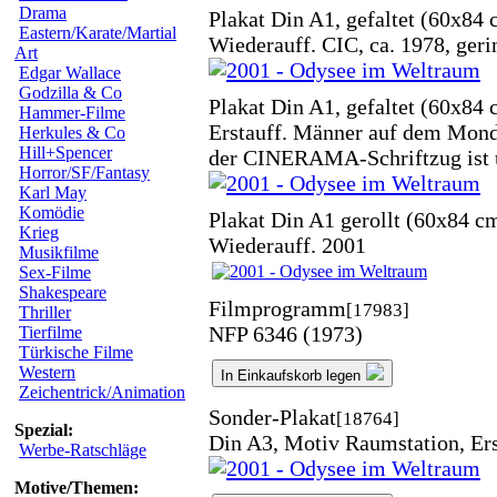
Drama
Plakat Din A1, gefaltet (60x84 
Eastern/Karate/Martial
Wiederauff. CIC, ca. 1978, ger
Art
Edgar Wallace
Godzilla & Co
Plakat Din A1, gefaltet (60x84 
Hammer-Filme
Erstauff. Männer auf dem Mond
Herkules & Co
Hill+Spencer
der CINERAMA-Schriftzug ist ü
Horror/SF/Fantasy
Karl May
Komödie
Plakat Din A1 gerollt (60x84 c
Krieg
Wiederauff. 2001
Musikfilme
Sex-Filme
Shakespeare
Filmprogramm
[17983]
Thriller
NFP 6346 (1973)
Tierfilme
Türkische Filme
Western
In Einkaufskorb legen
Zeichentrick/Animation
Sonder-Plakat
[18764]
Spezial:
Din A3, Motiv Raumstation, Ers
Werbe-Ratschläge
Motive/Themen: