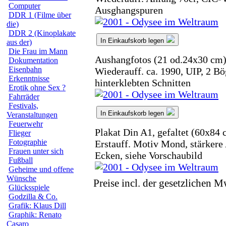
Computer
Ausghangspuren
DDR 1 (Filme über
die)
DDR 2 (Kinoplakate
In Einkaufskorb legen
aus der)
Die Frau im Mann
Aushangfotos (21 od.24x30 cm
Dokumentation
Eisenbahn
Wiederauff. ca. 1990, UIP, 2 Bö
Erkenntnisse
hinterklebten Schnitten
Erotik ohne Sex ?
Fahrräder
Festivals,
In Einkaufskorb legen
Veranstaltungen
Feuerwehr
Plakat Din A1, gefaltet (60x84 
Flieger
Fotographie
Erstauff. Motiv Mond, stärkere
Frauen unter sich
Ecken, siehe Vorschaubild
Fußball
Geheime und offene
Wünsche
Preise incl. der gesetzlichen M
Glücksspiele
Godzilla & Co.
Grafik: Klaus Dill
Graphik: Renato
Casaro