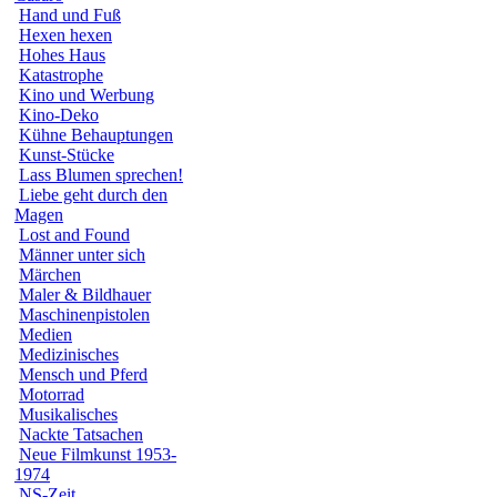
Hand und Fuß
Hexen hexen
Hohes Haus
Katastrophe
Kino und Werbung
Kino-Deko
Kühne Behauptungen
Kunst-Stücke
Lass Blumen sprechen!
Liebe geht durch den
Magen
Lost and Found
Männer unter sich
Märchen
Maler & Bildhauer
Maschinenpistolen
Medien
Medizinisches
Mensch und Pferd
Motorrad
Musikalisches
Nackte Tatsachen
Neue Filmkunst 1953-
1974
NS-Zeit