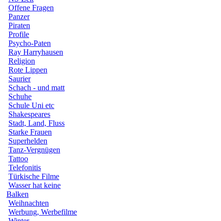
Offene Fragen
Panzer
Piraten
Profile
Psycho-Paten
Ray Harryhausen
Religion
Rote Lippen
Saurier
Schach - und matt
Schuhe
Schule Uni etc
Shakespeares
Stadt, Land, Fluss
Starke Frauen
Superhelden
Tanz-Vergnügen
Tattoo
Telefonitis
Türkische Filme
Wasser hat keine
Balken
Weihnachten
Werbung, Werbefilme
Winter