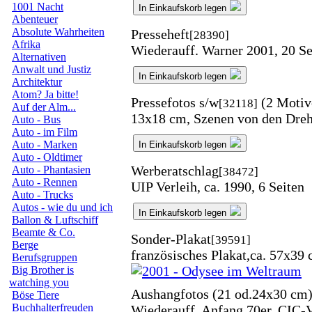
1001 Nacht
In Einkaufskorb legen
Abenteuer
Absolute Wahrheiten
Presseheft
[28390]
Afrika
Wiederauff. Warner 2001, 20 Sei
Alternativen
Anwalt und Justiz
In Einkaufskorb legen
Architektur
Atom? Ja bitte!
Pressefotos s/w
(2 Motiv
[32118]
Auf der Alm...
13x18 cm, Szenen von den Dreh
Auto - Bus
Auto - im Film
Auto - Marken
In Einkaufskorb legen
Auto - Oldtimer
Werberatschlag
Auto - Phantasien
[38472]
Auto - Rennen
UIP Verleih, ca. 1990, 6 Seiten
Auto - Trucks
Autos - wie du und ich
In Einkaufskorb legen
Ballon & Luftschiff
Beamte & Co.
Sonder-Plakat
[39591]
Berge
französisches Plakat,ca. 57x39
Berufsgruppen
Big Brother is
watching you
Aushangfotos (21 od.24x30 cm
Böse Tiere
Buchhalterfreuden
Wiederauff. Anfang 70er, CIC-V