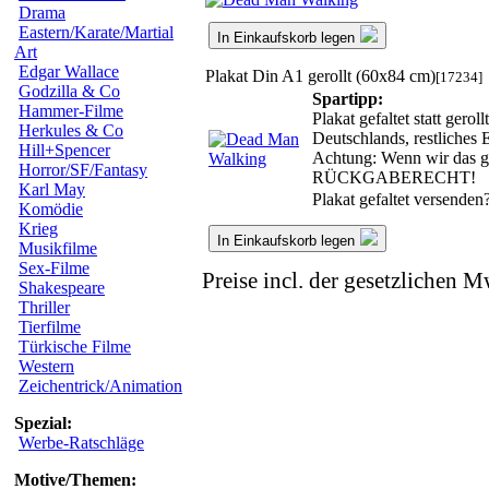
Drama
Eastern/Karate/Martial
In Einkaufskorb legen
Art
Edgar Wallace
Plakat Din A1 gerollt (60x84 cm)
[17234]
Godzilla & Co
Spartipp:
Hammer-Filme
Plakat gefaltet statt ger
Herkules & Co
Deutschlands, restliches
Hill+Spencer
Achtung: Wenn wir das ger
Horror/SF/Fantasy
RÜCKGABERECHT!
Karl May
Plakat gefaltet versenden
Komödie
Krieg
In Einkaufskorb legen
Musikfilme
Sex-Filme
Preise incl. der gesetzlichen M
Shakespeare
Thriller
Tierfilme
Türkische Filme
Western
Zeichentrick/Animation
Spezial:
Werbe-Ratschläge
Motive/Themen: