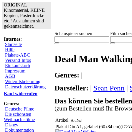
ORIGINAL
Kinomaterial, KEINE
Kopien, Posterdrucke
etc.! Ausnahmen sind
gekennzeichnet.
Schauspieler suchen
Film suche
Internes:
Startseite
Hilfe
Plakate-ABC
Dead Man Walkin
Versand-Infos
Einkaufskorb
Impressum
Genres:
|
AGB
Widerufsbelehrung
Darsteller:
|
Sean Penn
|
Datenschutzerklärung
Kauf widerrufen
Das können Sie bestellen
Genres:
(zum Bestellen muß Ihr Browse
Deutsche Filme
Die schönsten
Weihnachtsfilme
Artikel
[Art.Nr.]
Disney
Plakat Din A1, gefaltet (60x84 cm)
[17233
Dokumentation