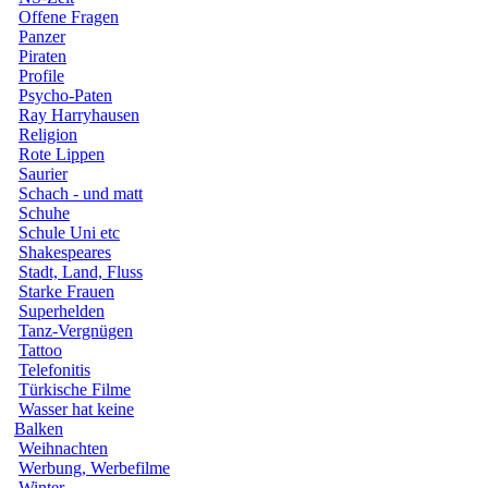
Offene Fragen
Panzer
Piraten
Profile
Psycho-Paten
Ray Harryhausen
Religion
Rote Lippen
Saurier
Schach - und matt
Schuhe
Schule Uni etc
Shakespeares
Stadt, Land, Fluss
Starke Frauen
Superhelden
Tanz-Vergnügen
Tattoo
Telefonitis
Türkische Filme
Wasser hat keine
Balken
Weihnachten
Werbung, Werbefilme
Winter