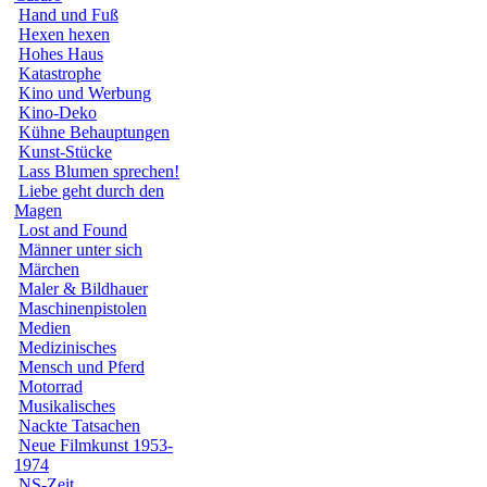
Hand und Fuß
Hexen hexen
Hohes Haus
Katastrophe
Kino und Werbung
Kino-Deko
Kühne Behauptungen
Kunst-Stücke
Lass Blumen sprechen!
Liebe geht durch den
Magen
Lost and Found
Männer unter sich
Märchen
Maler & Bildhauer
Maschinenpistolen
Medien
Medizinisches
Mensch und Pferd
Motorrad
Musikalisches
Nackte Tatsachen
Neue Filmkunst 1953-
1974
NS-Zeit