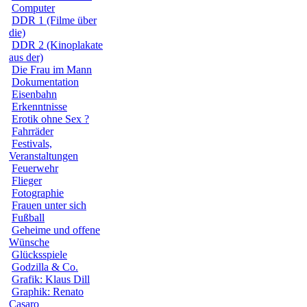
Computer
DDR 1 (Filme über
die)
DDR 2 (Kinoplakate
aus der)
Die Frau im Mann
Dokumentation
Eisenbahn
Erkenntnisse
Erotik ohne Sex ?
Fahrräder
Festivals,
Veranstaltungen
Feuerwehr
Flieger
Fotographie
Frauen unter sich
Fußball
Geheime und offene
Wünsche
Glücksspiele
Godzilla & Co.
Grafik: Klaus Dill
Graphik: Renato
Casaro