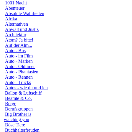
1001 Nacht
Abenteuer
Absolute Wahrheiten
Afrika
Alternativen
Anwalt und Justiz
Architektur
Atom? Ja bitte!
Auf der Alm...
Auto - Bus
Auto - im Film
Auto - Marken
Auto - Oldtimer
Auto - Phantasien
Auto - Rennen
Auto - Trucks
Autos - wie du und ich
Ballon & Luftschiff
Beamte & Co.
Berge
Berufsgruppen
Big Brother is
watching you
Böse Tiere
Buchhalterfreuden