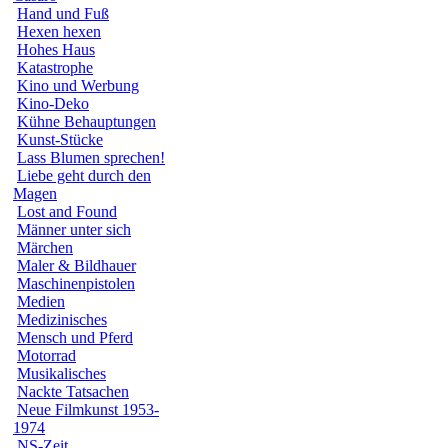
Hand und Fuß
Hexen hexen
Hohes Haus
Katastrophe
Kino und Werbung
Kino-Deko
Kühne Behauptungen
Kunst-Stücke
Lass Blumen sprechen!
Liebe geht durch den
Magen
Lost and Found
Männer unter sich
Märchen
Maler & Bildhauer
Maschinenpistolen
Medien
Medizinisches
Mensch und Pferd
Motorrad
Musikalisches
Nackte Tatsachen
Neue Filmkunst 1953-
1974
NS-Zeit