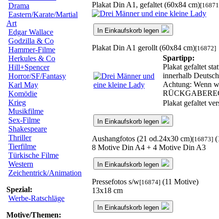
Plakat Din A1, gefaltet (60x84 cm)
[16871
Drama
Eastern/Karate/Martial
Art
In Einkaufskorb legen
Edgar Wallace
Godzilla & Co
Plakat Din A1 gerollt (60x84 cm)
[16872]
Hammer-Filme
Spartipp:
Herkules & Co
Plakat gefaltet st
Hill+Spencer
innerhalb Deutsch
Horror/SF/Fantasy
Achtung: Wenn wir
Karl May
RÜCKGABERE
Komödie
Krieg
Plakat gefaltet v
Musikfilme
Sex-Filme
In Einkaufskorb legen
Shakespeare
Thriller
Aushangfotos (21 od.24x30 cm)
(
[16873]
Tierfilme
8 Motive Din A4 + 4 Motive Din A3
Türkische Filme
Western
In Einkaufskorb legen
Zeichentrick/Animation
Pressefotos s/w
(11 Motive)
[16874]
Spezial:
13x18 cm
Werbe-Ratschläge
In Einkaufskorb legen
Motive/Themen: