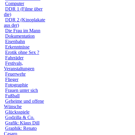
Computer
DDR 1 (Filme über
die)
DDR 2 (Kinoplakate
aus der)
Die Frau im Mann
Dokumentation
Eisenbahn
Erkenntnisse
Erotik ohne Sex ?
Fahrräder
Festivals,
Veranstaltungen
Feuerwehr
Flieger
Fotographie
Frauen unter sich
Fußball
Geheime und offene
Wünsche
Glücksspiele
Godzilla & Co.
Grafik: Klaus Dill
Graphik: Renato
Casaro