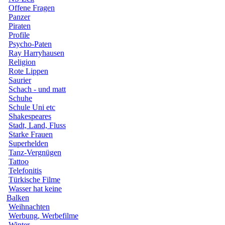
Offene Fragen
Panzer
Piraten
Profile
Psycho-Paten
Ray Harryhausen
Religion
Rote Lippen
Saurier
Schach - und matt
Schuhe
Schule Uni etc
Shakespeares
Stadt, Land, Fluss
Starke Frauen
Superhelden
Tanz-Vergnügen
Tattoo
Telefonitis
Türkische Filme
Wasser hat keine
Balken
Weihnachten
Werbung, Werbefilme
Winter