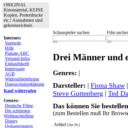
ORIGINAL
Kinomaterial, KEINE
Kopien, Posterdrucke
etc.! Ausnahmen sind
gekennzeichnet.
Schauspieler suchen
Film suche
Internes:
Startseite
Hilfe
Plakate-ABC
Drei Männer und e
Versand-Infos
Einkaufskorb
Impressum
Genres:
|
AGB
Widerufsbelehrung
Darsteller:
|
Fiona Shaw
Datenschutzerklärung
Kauf widerrufen
Steve Guttenberg
|
Ted D
Genres:
Das können Sie bestellen
Deutsche Filme
Die schönsten
(zum Bestellen muß Ihr Browse
Weihnachtsfilme
Disney
Artikel
[Art.Nr.]
Dokumentation