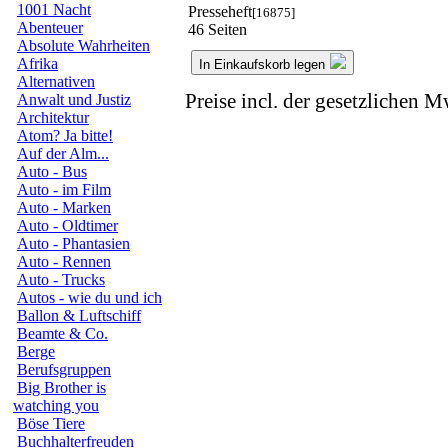
1001 Nacht
Presseheft
[16875]
Abenteuer
46 Seiten
Absolute Wahrheiten
Afrika
In Einkaufskorb legen
Alternativen
Preise incl. der gesetzlichen M
Anwalt und Justiz
Architektur
Atom? Ja bitte!
Auf der Alm...
Auto - Bus
Auto - im Film
Auto - Marken
Auto - Oldtimer
Auto - Phantasien
Auto - Rennen
Auto - Trucks
Autos - wie du und ich
Ballon & Luftschiff
Beamte & Co.
Berge
Berufsgruppen
Big Brother is
watching you
Böse Tiere
Buchhalterfreuden