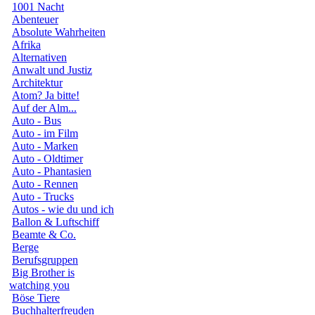
1001 Nacht
Abenteuer
Absolute Wahrheiten
Afrika
Alternativen
Anwalt und Justiz
Architektur
Atom? Ja bitte!
Auf der Alm...
Auto - Bus
Auto - im Film
Auto - Marken
Auto - Oldtimer
Auto - Phantasien
Auto - Rennen
Auto - Trucks
Autos - wie du und ich
Ballon & Luftschiff
Beamte & Co.
Berge
Berufsgruppen
Big Brother is
watching you
Böse Tiere
Buchhalterfreuden