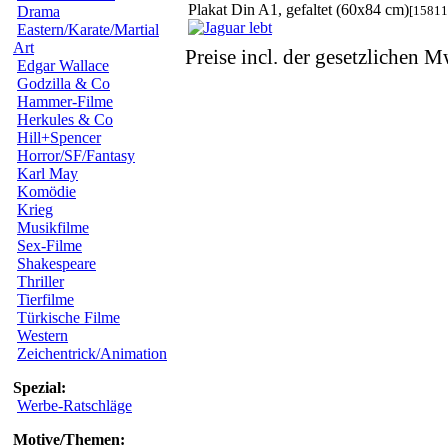
Plakat Din A1, gefaltet (60x84 cm)
[15811
Drama
Eastern/Karate/Martial
Art
Preise incl. der gesetzlichen M
Edgar Wallace
Godzilla & Co
Hammer-Filme
Herkules & Co
Hill+Spencer
Horror/SF/Fantasy
Karl May
Komödie
Krieg
Musikfilme
Sex-Filme
Shakespeare
Thriller
Tierfilme
Türkische Filme
Western
Zeichentrick/Animation
Spezial:
Werbe-Ratschläge
Motive/Themen: