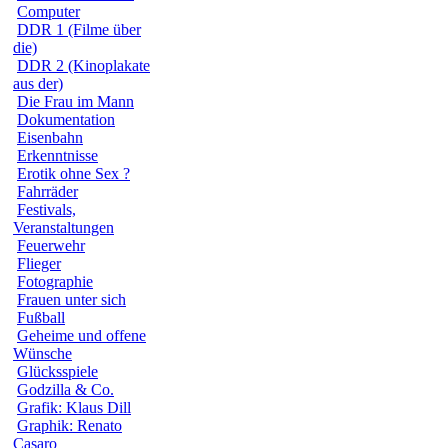
Computer
DDR 1 (Filme über
die)
DDR 2 (Kinoplakate
aus der)
Die Frau im Mann
Dokumentation
Eisenbahn
Erkenntnisse
Erotik ohne Sex ?
Fahrräder
Festivals,
Veranstaltungen
Feuerwehr
Flieger
Fotographie
Frauen unter sich
Fußball
Geheime und offene
Wünsche
Glücksspiele
Godzilla & Co.
Grafik: Klaus Dill
Graphik: Renato
Casaro