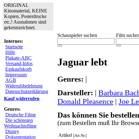
ORIGINAL
Kinomaterial, KEINE
Kopien, Posterdrucke
etc.! Ausnahmen sind
gekennzeichnet.
Schauspieler suchen
Film suche
Internes:
Startseite
Hilfe
Plakate-ABC
Jaguar lebt
Versand-Infos
Einkaufskorb
Impressum
Genres:
|
AGB
Widerufsbelehrung
Darsteller:
|
Barbara Bac
Datenschutzerklärung
Kauf widerrufen
Donald Pleasence
|
Joe L
Genres:
Das können Sie bestellen
Deutsche Filme
Die schönsten
(zum Bestellen muß Ihr Browse
Weihnachtsfilme
Disney
Artikel
[Art.Nr.]
Dokumentation