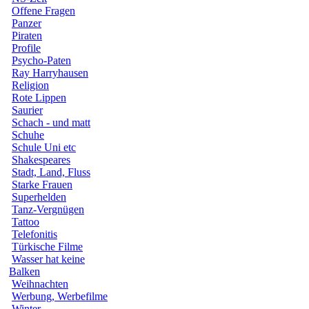
Offene Fragen
Panzer
Piraten
Profile
Psycho-Paten
Ray Harryhausen
Religion
Rote Lippen
Saurier
Schach - und matt
Schuhe
Schule Uni etc
Shakespeares
Stadt, Land, Fluss
Starke Frauen
Superhelden
Tanz-Vergnügen
Tattoo
Telefonitis
Türkische Filme
Wasser hat keine
Balken
Weihnachten
Werbung, Werbefilme
Winter