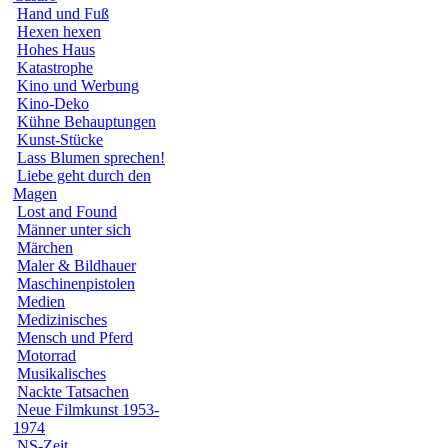
Hand und Fuß
Hexen hexen
Hohes Haus
Katastrophe
Kino und Werbung
Kino-Deko
Kühne Behauptungen
Kunst-Stücke
Lass Blumen sprechen!
Liebe geht durch den
Magen
Lost and Found
Männer unter sich
Märchen
Maler & Bildhauer
Maschinenpistolen
Medien
Medizinisches
Mensch und Pferd
Motorrad
Musikalisches
Nackte Tatsachen
Neue Filmkunst 1953-
1974
NS-Zeit