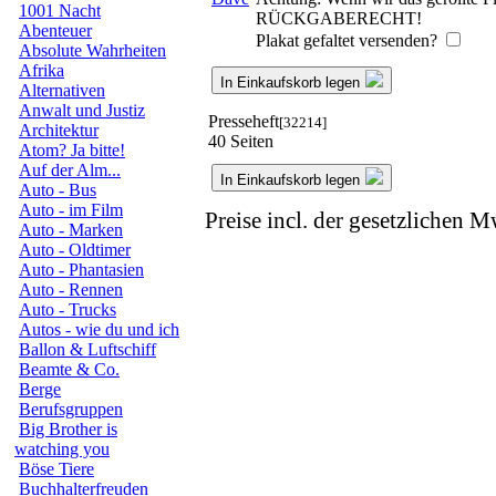
1001 Nacht
RÜCKGABERECHT!
Abenteuer
Plakat gefaltet versenden?
Absolute Wahrheiten
Afrika
In Einkaufskorb legen
Alternativen
Anwalt und Justiz
Presseheft
[32214]
Architektur
40 Seiten
Atom? Ja bitte!
Auf der Alm...
In Einkaufskorb legen
Auto - Bus
Auto - im Film
Preise incl. der gesetzlichen M
Auto - Marken
Auto - Oldtimer
Auto - Phantasien
Auto - Rennen
Auto - Trucks
Autos - wie du und ich
Ballon & Luftschiff
Beamte & Co.
Berge
Berufsgruppen
Big Brother is
watching you
Böse Tiere
Buchhalterfreuden