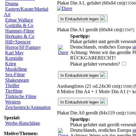
Plakat Din A1, gefaltet (60x84 cm)
[15506
Drama
Eastern/Karate/Martial
Art
In Einkaufskorb legen
Edgar Wallace
Godzilla & Co
Plakat Din A1 gerollt (60x84 cm)
[15507]
Hammer-Filme
Spartipp:
Herkules & Co
Plakat gefaltet statt gerollt vers
Hill+Spencer
Deutschlands, restliches Europa
si
Horror/SF/Fantasy
Achtung: Wenn wir das gerollte Pl
Karl May
RÜCKGABERECHT!
Komödie
Krieg
Plakat gefaltet versenden?
Musikfilme
Sex-Filme
In Einkaufskorb legen
Shakespeare
Thriller
Aushangfotos (21 od.24x30 cm)
(
[15508]
Tierfilme
8 Motive Din A4 + 1 Motiv Din A1 (= ko
Türkische Filme
Western
In Einkaufskorb legen
Zeichentrick/Animation
Plakat Din A0 gerollt (84x119 cm)
[15509
Spezial:
Spartipp:
Werbe-Ratschläge
Plakat gefaltet statt gerollt vers
Deutschlands, restliches Europa
si
Motive/Themen:
Achtung: Wenn wir das gerollte Pl