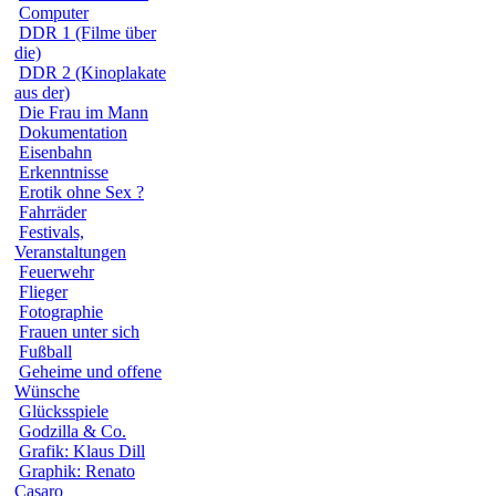
Computer
DDR 1 (Filme über
die)
DDR 2 (Kinoplakate
aus der)
Die Frau im Mann
Dokumentation
Eisenbahn
Erkenntnisse
Erotik ohne Sex ?
Fahrräder
Festivals,
Veranstaltungen
Feuerwehr
Flieger
Fotographie
Frauen unter sich
Fußball
Geheime und offene
Wünsche
Glücksspiele
Godzilla & Co.
Grafik: Klaus Dill
Graphik: Renato
Casaro