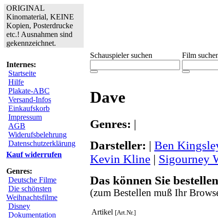
ORIGINAL
Kinomaterial, KEINE
Kopien, Posterdrucke
etc.! Ausnahmen sind
gekennzeichnet.
Schauspieler suchen
Film suche
Internes:
Startseite
Hilfe
Plakate-ABC
Dave
Versand-Infos
Einkaufskorb
Impressum
Genres:
|
AGB
Widerufsbelehrung
Darsteller:
|
Ben Kingsle
Datenschutzerklärung
Kauf widerrufen
Kevin Kline
|
Sigourney 
Genres:
Das können Sie bestellen
Deutsche Filme
Die schönsten
(zum Bestellen muß Ihr Browse
Weihnachtsfilme
Disney
Artikel
[Art.Nr.]
Dokumentation