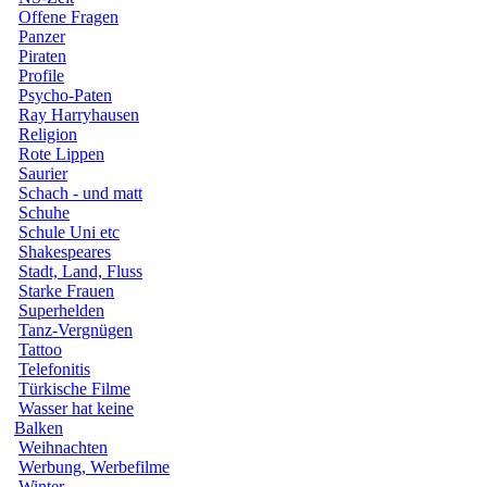
Offene Fragen
Panzer
Piraten
Profile
Psycho-Paten
Ray Harryhausen
Religion
Rote Lippen
Saurier
Schach - und matt
Schuhe
Schule Uni etc
Shakespeares
Stadt, Land, Fluss
Starke Frauen
Superhelden
Tanz-Vergnügen
Tattoo
Telefonitis
Türkische Filme
Wasser hat keine
Balken
Weihnachten
Werbung, Werbefilme
Winter