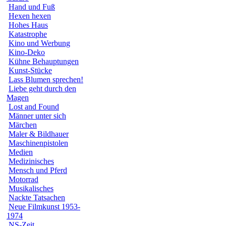
Hand und Fuß
Hexen hexen
Hohes Haus
Katastrophe
Kino und Werbung
Kino-Deko
Kühne Behauptungen
Kunst-Stücke
Lass Blumen sprechen!
Liebe geht durch den
Magen
Lost and Found
Männer unter sich
Märchen
Maler & Bildhauer
Maschinenpistolen
Medien
Medizinisches
Mensch und Pferd
Motorrad
Musikalisches
Nackte Tatsachen
Neue Filmkunst 1953-
1974
NS-Zeit