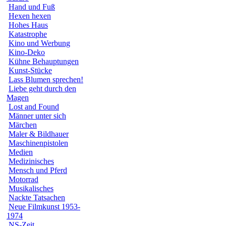
Hand und Fuß
Hexen hexen
Hohes Haus
Katastrophe
Kino und Werbung
Kino-Deko
Kühne Behauptungen
Kunst-Stücke
Lass Blumen sprechen!
Liebe geht durch den
Magen
Lost and Found
Männer unter sich
Märchen
Maler & Bildhauer
Maschinenpistolen
Medien
Medizinisches
Mensch und Pferd
Motorrad
Musikalisches
Nackte Tatsachen
Neue Filmkunst 1953-
1974
NS-Zeit