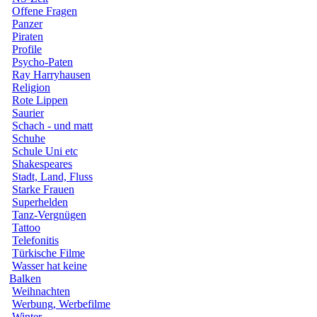
Offene Fragen
Panzer
Piraten
Profile
Psycho-Paten
Ray Harryhausen
Religion
Rote Lippen
Saurier
Schach - und matt
Schuhe
Schule Uni etc
Shakespeares
Stadt, Land, Fluss
Starke Frauen
Superhelden
Tanz-Vergnügen
Tattoo
Telefonitis
Türkische Filme
Wasser hat keine
Balken
Weihnachten
Werbung, Werbefilme
Winter