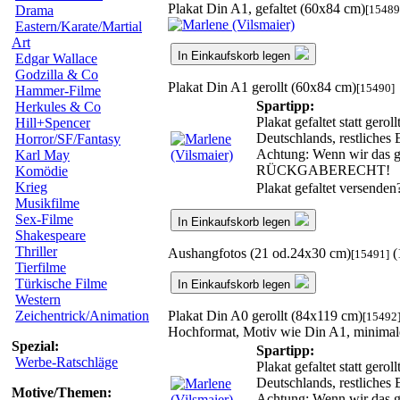
Plakat Din A1, gefaltet (60x84 cm)
[15489
Drama
Eastern/Karate/Martial
Art
In Einkaufskorb legen
Edgar Wallace
Godzilla & Co
Plakat Din A1 gerollt (60x84 cm)
[15490]
Hammer-Filme
Spartipp:
Herkules & Co
Plakat gefaltet statt ger
Hill+Spencer
Deutschlands, restliches
Horror/SF/Fantasy
Achtung: Wenn wir das ger
Karl May
RÜCKGABERECHT!
Komödie
Krieg
Plakat gefaltet versende
Musikfilme
Sex-Filme
In Einkaufskorb legen
Shakespeare
Thriller
Aushangfotos (21 od.24x30 cm)
(
[15491]
Tierfilme
Türkische Filme
In Einkaufskorb legen
Western
Plakat Din A0 gerollt (84x119 cm)
Zeichentrick/Animation
[15492
Hochformat, Motiv wie Din A1, minima
Spezial:
Spartipp:
Werbe-Ratschläge
Plakat gefaltet statt ger
Deutschlands, restliches
Motive/Themen:
Achtung: Wenn wir das ger