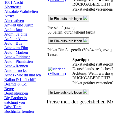
1001 Nacht
RÜCKGABERECHT!
Abenteuer
Plakat gefaltet versende
Absolute Wahrheiten
Afrika
In Einkaufskorb legen
Alternativen
Anwalt und Justiz
Presseheft
[15493]
Architektur
50 Seiten, durchgehend farbig
Atom? Ja bitte!
Auf der Alm...
In Einkaufskorb legen
Auto - Bus
Auto - im Film
Plakat Din A1 gerollt (60x84 cm)
[38528]
Auto - Marken
Teaser
Auto - Oldtimer
Spartipp:
Auto - Phantasien
Plakat gefaltet statt ger
Auto - Rennen
Deutschlands, restliches
Auto - Trucks
Achtung: Wenn wir das ger
Autos - wie du und ich
RÜCKGABERECHT!
Ballon & Luftschiff
Plakat gefaltet versende
Beamte & Co.
Berge
In Einkaufskorb legen
Berufsgruppen
Big Brother is
Preise incl. der gesetzlichen M
watching you
Böse Tiere
Buchhalterfreuden