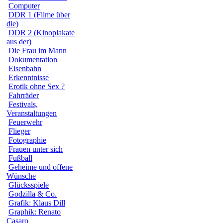
Computer
DDR 1 (Filme über
die)
DDR 2 (Kinoplakate
aus der)
Die Frau im Mann
Dokumentation
Eisenbahn
Erkenntnisse
Erotik ohne Sex ?
Fahrräder
Festivals,
Veranstaltungen
Feuerwehr
Flieger
Fotographie
Frauen unter sich
Fußball
Geheime und offene
Wünsche
Glücksspiele
Godzilla & Co.
Grafik: Klaus Dill
Graphik: Renato
Casaro