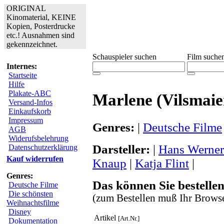
ORIGINAL
Kinomaterial, KEINE
Kopien, Posterdrucke
etc.! Ausnahmen sind
gekennzeichnet.
Schauspieler suchen
Film suche
Internes:
Startseite
Hilfe
Plakate-ABC
Marlene (Vilsmaie
Versand-Infos
Einkaufskorb
Impressum
Genres:
|
Deutsche Filme
AGB
Widerufsbelehrung
Darsteller:
|
Hans Werner
Datenschutzerklärung
Kauf widerrufen
Knaup
|
Katja Flint
|
Genres:
Das können Sie bestellen
Deutsche Filme
Die schönsten
(zum Bestellen muß Ihr Browse
Weihnachtsfilme
Disney
Artikel
[Art.Nr.]
Dokumentation