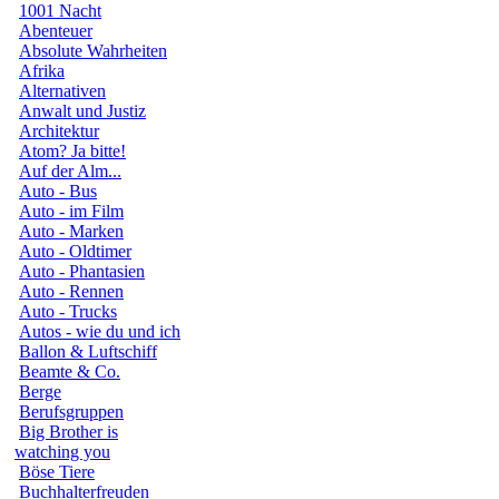
1001 Nacht
Abenteuer
Absolute Wahrheiten
Afrika
Alternativen
Anwalt und Justiz
Architektur
Atom? Ja bitte!
Auf der Alm...
Auto - Bus
Auto - im Film
Auto - Marken
Auto - Oldtimer
Auto - Phantasien
Auto - Rennen
Auto - Trucks
Autos - wie du und ich
Ballon & Luftschiff
Beamte & Co.
Berge
Berufsgruppen
Big Brother is
watching you
Böse Tiere
Buchhalterfreuden