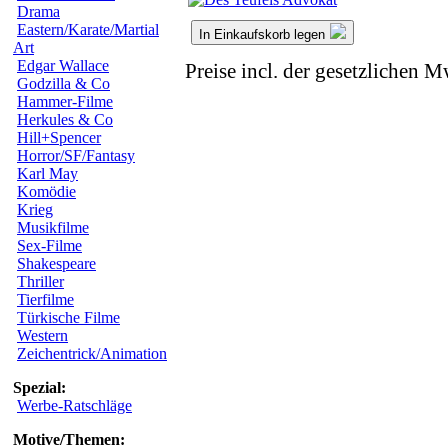
Drama
Eastern/Karate/Martial
In Einkaufskorb legen
Art
Edgar Wallace
Preise incl. der gesetzlichen M
Godzilla & Co
Hammer-Filme
Herkules & Co
Hill+Spencer
Horror/SF/Fantasy
Karl May
Komödie
Krieg
Musikfilme
Sex-Filme
Shakespeare
Thriller
Tierfilme
Türkische Filme
Western
Zeichentrick/Animation
Spezial:
Werbe-Ratschläge
Motive/Themen: