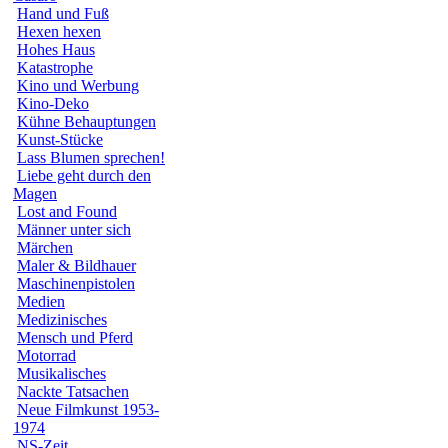
Hand und Fuß
Hexen hexen
Hohes Haus
Katastrophe
Kino und Werbung
Kino-Deko
Kühne Behauptungen
Kunst-Stücke
Lass Blumen sprechen!
Liebe geht durch den
Magen
Lost and Found
Männer unter sich
Märchen
Maler & Bildhauer
Maschinenpistolen
Medien
Medizinisches
Mensch und Pferd
Motorrad
Musikalisches
Nackte Tatsachen
Neue Filmkunst 1953-
1974
NS-Zeit