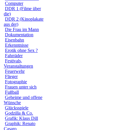
Computer
DDR 1 (Filme über
die)
DDR 2 (Kinoplakate
aus der)
Die Frau im Mann
Dokumentation
Eisenbahn
Erkenntnisse
Erotik ohne Sex ?
Fahrräder
Festivals,
Veranstaltungen
Feuerwehr
Flieger
Fotographie
Frauen unter sich
Fußball
Geheime und offene
Wünsche
Glücksspiele
Godzilla & Co.
Grafik: Klaus Dill
Graphik: Renato
Casaro