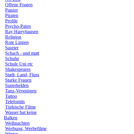
Offene Fragen
Panzer
Piraten
Profile
Psycho-Paten
Ray Harryhausen
Religion
Rote Lippen
Saurier
Schach - und matt
Schuhe
Schule Uni etc
Shakespeares
Stadt, Land, Fluss
Starke Frauen
Superhelden
Tanz-Vergnügen
Tattoo
Telefonitis
Türkische Filme
Wasser hat keine
Balken
Weihnachten
Werbung, Werbefilme
Winter