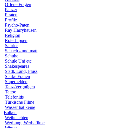
Offene Fragen
Panzer
Piraten
Profile
Psycho-Paten
Ray Harryhausen
Religion
Rote Lippen
Saurier
Schach - und matt
Schuhe
Schule Uni etc
Shakespeares
Stadt, Land, Fluss
Starke Frauen
Superhelden
Tanz-Vergnügen
Tattoo
Telefonitis
Türkische Filme
Wasser hat keine
Balken
Weihnachten
Werbung, Werbefilme
Winter