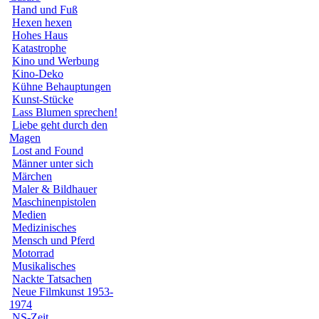
Hand und Fuß
Hexen hexen
Hohes Haus
Katastrophe
Kino und Werbung
Kino-Deko
Kühne Behauptungen
Kunst-Stücke
Lass Blumen sprechen!
Liebe geht durch den
Magen
Lost and Found
Männer unter sich
Märchen
Maler & Bildhauer
Maschinenpistolen
Medien
Medizinisches
Mensch und Pferd
Motorrad
Musikalisches
Nackte Tatsachen
Neue Filmkunst 1953-
1974
NS-Zeit