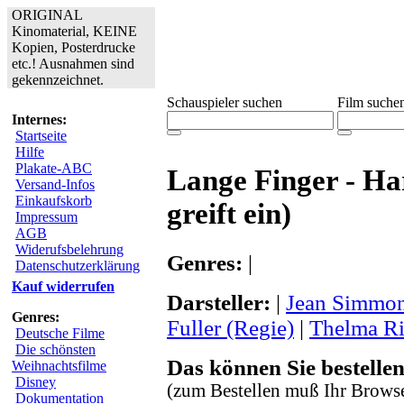
ORIGINAL
Kinomaterial, KEINE
Kopien, Posterdrucke
etc.! Ausnahmen sind
gekennzeichnet.
Schauspieler suchen
Film suche
Internes:
Startseite
Hilfe
Plakate-ABC
Lange Finger - Har
Versand-Infos
Einkaufskorb
greift ein)
Impressum
AGB
Widerufsbelehrung
Genres:
|
Datenschutzerklärung
Kauf widerrufen
Darsteller:
|
Jean Simmo
Genres:
Fuller (Regie)
|
Thelma Ri
Deutsche Filme
Die schönsten
Das können Sie bestellen
Weihnachtsfilme
Disney
(zum Bestellen muß Ihr Browse
Dokumentation