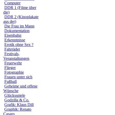
Computer
DDR 1 (Filme über
die)
DDR 2 (Kinoplakate
aus der)
Die Frau im Mann
Dokumentation
Eisenbahn
Erkenntnisse
Erotik ohne Sex ?
Fahrräder
Festivals,
Veranstaltungen
Feuerwehr
Flieger
Fotographie
Frauen unter sich
Fußball
Geheime und offene
Wünsche
Glücksspiele
Godzilla & Co.
Grafik: Klaus Dill
Graphik: Renato
Casaro