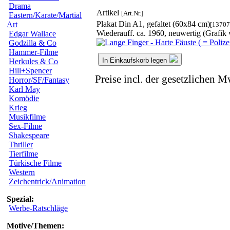
Drama
Artikel
[Art.Nr.]
Eastern/Karate/Martial
Plakat Din A1, gefaltet (60x84 cm)
Art
[13707
Wiederauff. ca. 1960, neuwertig (Grafik 
Edgar Wallace
Godzilla & Co
Hammer-Filme
In Einkaufskorb legen
Herkules & Co
Hill+Spencer
Preise incl. der gesetzlichen M
Horror/SF/Fantasy
Karl May
Komödie
Krieg
Musikfilme
Sex-Filme
Shakespeare
Thriller
Tierfilme
Türkische Filme
Western
Zeichentrick/Animation
Spezial:
Werbe-Ratschläge
Motive/Themen: