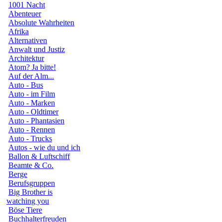
1001 Nacht
Abenteuer
Absolute Wahrheiten
Afrika
Alternativen
Anwalt und Justiz
Architektur
Atom? Ja bitte!
Auf der Alm...
Auto - Bus
Auto - im Film
Auto - Marken
Auto - Oldtimer
Auto - Phantasien
Auto - Rennen
Auto - Trucks
Autos - wie du und ich
Ballon & Luftschiff
Beamte & Co.
Berge
Berufsgruppen
Big Brother is
watching you
Böse Tiere
Buchhalterfreuden