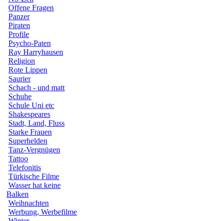
Offene Fragen
Panzer
Piraten
Profile
Psycho-Paten
Ray Harryhausen
Religion
Rote Lippen
Saurier
Schach - und matt
Schuhe
Schule Uni etc
Shakespeares
Stadt, Land, Fluss
Starke Frauen
Superhelden
Tanz-Vergnügen
Tattoo
Telefonitis
Türkische Filme
Wasser hat keine
Balken
Weihnachten
Werbung, Werbefilme
Winter