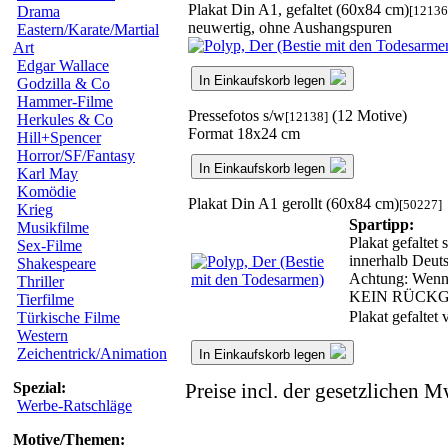
Plakat Din A1, gefaltet (60x84 cm)
[12136
Drama
neuwertig, ohne Aushangspuren
Eastern/Karate/Martial
Art
Edgar Wallace
In Einkaufskorb legen
Godzilla & Co
Hammer-Filme
Pressefotos s/w
(12 Motive)
[12138]
Herkules & Co
Format 18x24 cm
Hill+Spencer
Horror/SF/Fantasy
In Einkaufskorb legen
Karl May
Komödie
Plakat Din A1 gerollt (60x84 cm)
[50227]
Krieg
Spartipp:
Musikfilme
Plakat gefaltet
Sex-Filme
innerhalb Deuts
Shakespeare
Achtung: Wenn w
Thriller
KEIN RÜCK
Tierfilme
Plakat gefaltet
Türkische Filme
Western
Zeichentrick/Animation
In Einkaufskorb legen
Spezial:
Preise incl. der gesetzlichen M
Werbe-Ratschläge
Motive/Themen: