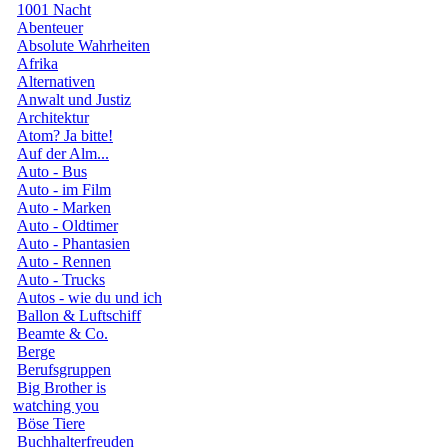
1001 Nacht
Abenteuer
Absolute Wahrheiten
Afrika
Alternativen
Anwalt und Justiz
Architektur
Atom? Ja bitte!
Auf der Alm...
Auto - Bus
Auto - im Film
Auto - Marken
Auto - Oldtimer
Auto - Phantasien
Auto - Rennen
Auto - Trucks
Autos - wie du und ich
Ballon & Luftschiff
Beamte & Co.
Berge
Berufsgruppen
Big Brother is
watching you
Böse Tiere
Buchhalterfreuden