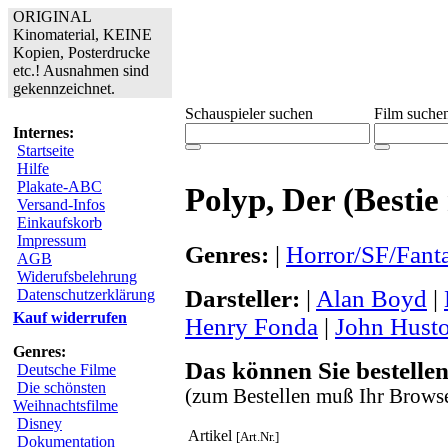
ORIGINAL
Kinomaterial, KEINE
Kopien, Posterdrucke
etc.! Ausnahmen sind
gekennzeichnet.
Schauspieler suchen
Film suche
Internes:
Startseite
Hilfe
Plakate-ABC
Polyp, Der (Besti
Versand-Infos
Einkaufskorb
Impressum
Genres:
|
Horror/SF/Fant
AGB
Widerufsbelehrung
Darsteller:
|
Alan Boyd
|
Datenschutzerklärung
Kauf widerrufen
Henry Fonda
|
John Hust
Genres:
Das können Sie bestellen
Deutsche Filme
Die schönsten
(zum Bestellen muß Ihr Browse
Weihnachtsfilme
Disney
Artikel
[Art.Nr.]
Dokumentation