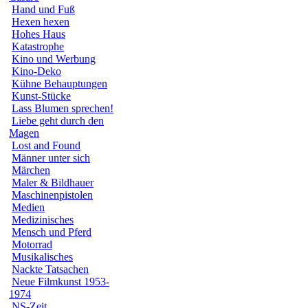
Hand und Fuß
Hexen hexen
Hohes Haus
Katastrophe
Kino und Werbung
Kino-Deko
Kühne Behauptungen
Kunst-Stücke
Lass Blumen sprechen!
Liebe geht durch den
Magen
Lost and Found
Männer unter sich
Märchen
Maler & Bildhauer
Maschinenpistolen
Medien
Medizinisches
Mensch und Pferd
Motorrad
Musikalisches
Nackte Tatsachen
Neue Filmkunst 1953-
1974
NS-Zeit