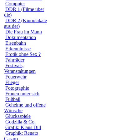
Computer
DDR 1 (Filme über
die)
DDR 2 (Kinoplakate
aus der)
Die Frau im Mann
Dokumentation
Eisenbahn
Erkenntnisse
Erotik ohne Sex ?
Fahrräder
Festivals,
Veranstaltungen
Feuerwehr
Flieger
Fotographie
Frauen unter sich
Fußball
Geheime und offene
Wünsche
Glücksspiele
Godzilla & Co.
Grafik: Klaus Dill
Graphik: Renato
Casaro