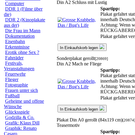
Din A2 Schluss mit Lustig
Computer
Spartipp:
DDR 1 (Filme über
Plakat gefaltet st
die)
innerhalb Deutsch
DDR 2 (Kinoplakate
Achtung: Wenn wir
aus der)
RÜCKGABERE
Die Frau im Mann
Dokumentation
Plakat gefaltet v
Eisenbahn
Erkenntnisse
In Einkaufskorb legen
Erotik ohne Sex ?
Fahrräder
Sonderplakat gerollt
[20869]
Festivals,
Din A2 Mach ne Fliege
Veranstaltungen
Spartipp:
Feuerwehr
Plakat gefaltet st
Flieger
innerhalb Deutsch
Fotographie
Achtung: Wenn wir
Frauen unter sich
RÜCKGABERE
Fußball
Plakat gefaltet v
Geheime und offene
Wünsche
In Einkaufskorb legen
Glücksspiele
Godzilla & Co.
Plakat Din A0 gerollt (84x119 cm)
[20874
Grafik: Klaus Dill
Teasermotiv
Graphik: Renato
Spartipp:
Casaro