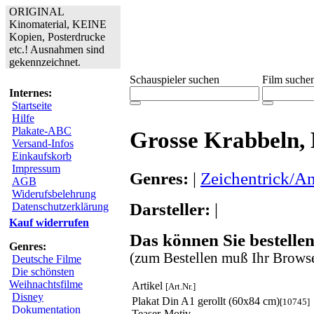
ORIGINAL
Kinomaterial, KEINE
Kopien, Posterdrucke
etc.! Ausnahmen sind
gekennzeichnet.
Schauspieler suchen
Film suche
Internes:
Startseite
Hilfe
Plakate-ABC
Grosse Krabbeln, D
Versand-Infos
Einkaufskorb
Impressum
Genres:
|
Zeichentrick/A
AGB
Widerufsbelehrung
Darsteller:
|
Datenschutzerklärung
Kauf widerrufen
Das können Sie bestellen
Genres:
(zum Bestellen muß Ihr Browse
Deutsche Filme
Die schönsten
Weihnachtsfilme
Artikel
[Art.Nr.]
Disney
Plakat Din A1 gerollt (60x84 cm)
[10745]
Dokumentation
Teaser-Motiv