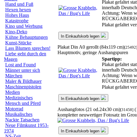
Plakat gefaltet st
Hand und Fuß
innerhalb Deutsch
Hexen hexen
Achtung: Wenn wir
Hohes Haus
RÜCKGABERE
Katastrophe
Plakat gefaltet v
Kino und Werbung
Kino-Deko
In Einkaufskorb legen
Kühne Behauptungen
Kunst-Stücke
Plakat Din A0 gerollt (84x119 cm)
[25492
Lass Blumen sprechen!
Hauptmotiv, geringe Aushangspuren
Liebe geht durch den
Spartipp:
Magen
Plakat gefaltet st
Lost and Found
innerhalb Deutsch
Männer unter sich
Achtung: Wenn wir
Märchen
RÜCKGABERE
Maler & Bildhauer
Maschinenpistolen
Plakat gefaltet v
Medien
Medizinisches
In Einkaufskorb legen
Mensch und Pferd
Motorrad
Aushangfotos (21 od.24x30 cm)
(
[31458]
Musikalisches
kompletter neuwertiger Fotosatz im Gro
Nackte Tatsachen
Neue Filmkunst 1953-
1974
In Einkaufskorb legen
NS-Zeit