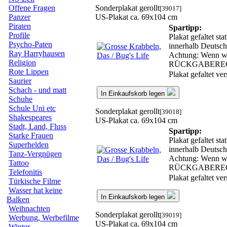
Sonderplakat gerollt
Offene Fragen
[39017]
US-Plakat ca. 69x104 cm
Panzer
Piraten
Spartipp:
Profile
Plakat gefaltet st
Psycho-Paten
innerhalb Deutsch
Ray Harryhausen
Achtung: Wenn wir
Religion
RÜCKGABERE
Rote Lippen
Plakat gefaltet v
Saurier
Schach - und matt
In Einkaufskorb legen
Schuhe
Schule Uni etc
Sonderplakat gerollt
[39018]
Shakespeares
US-Plakat ca. 69x104 cm
Stadt, Land, Fluss
Spartipp:
Starke Frauen
Plakat gefaltet st
Superhelden
innerhalb Deutsch
Tanz-Vergnügen
Achtung: Wenn wir
Tattoo
RÜCKGABERE
Telefonitis
Plakat gefaltet v
Türkische Filme
Wasser hat keine
In Einkaufskorb legen
Balken
Weihnachten
Sonderplakat gerollt
[39019]
Werbung, Werbefilme
US-Plakat ca. 69x104 cm
Winter