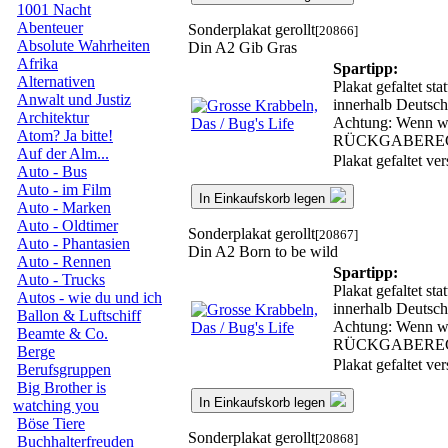
1001 Nacht
Abenteuer
Sonderplakat gerollt
[20866]
Absolute Wahrheiten
Din A2 Gib Gras
Afrika
Spartipp:
Alternativen
Plakat gefaltet st
Anwalt und Justiz
innerhalb Deutsch
Architektur
Achtung: Wenn wir
Atom? Ja bitte!
RÜCKGABERE
Auf der Alm...
Plakat gefaltet v
Auto - Bus
Auto - im Film
In Einkaufskorb legen
Auto - Marken
Auto - Oldtimer
Sonderplakat gerollt
[20867]
Auto - Phantasien
Din A2 Born to be wild
Auto - Rennen
Spartipp:
Auto - Trucks
Plakat gefaltet st
Autos - wie du und ich
innerhalb Deutsch
Ballon & Luftschiff
Achtung: Wenn wir
Beamte & Co.
RÜCKGABERE
Berge
Plakat gefaltet v
Berufsgruppen
Big Brother is
In Einkaufskorb legen
watching you
Böse Tiere
Sonderplakat gerollt
[20868]
Buchhalterfreuden