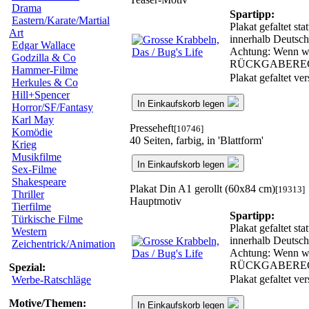
Drama
Spartipp:
Eastern/Karate/Martial
Plakat gefaltet st
Art
innerhalb Deutsch
Edgar Wallace
Achtung: Wenn wir
Godzilla & Co
RÜCKGABERE
Hammer-Filme
Plakat gefaltet v
Herkules & Co
Hill+Spencer
In Einkaufskorb legen
Horror/SF/Fantasy
Karl May
Presseheft
[10746]
Komödie
40 Seiten, farbig, in 'Blattform'
Krieg
Musikfilme
In Einkaufskorb legen
Sex-Filme
Shakespeare
Plakat Din A1 gerollt (60x84 cm)
[19313]
Thriller
Hauptmotiv
Tierfilme
Spartipp:
Türkische Filme
Plakat gefaltet st
Western
innerhalb Deutsch
Zeichentrick/Animation
Achtung: Wenn wir
RÜCKGABERE
Spezial:
Plakat gefaltet v
Werbe-Ratschläge
Motive/Themen:
In Einkaufskorb legen