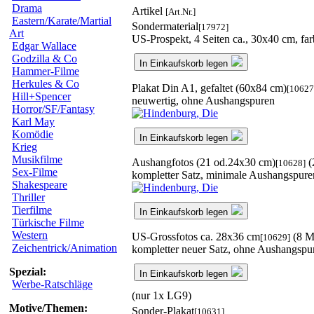
Drama
Artikel
[Art.Nr.]
Eastern/Karate/Martial
Sondermaterial
[17972]
Art
US-Prospekt, 4 Seiten ca., 30x40 cm, far
Edgar Wallace
Godzilla & Co
In Einkaufskorb legen
Hammer-Filme
Herkules & Co
Plakat Din A1, gefaltet (60x84 cm)
[10627
Hill+Spencer
neuwertig, ohne Aushangspuren
Horror/SF/Fantasy
Karl May
Komödie
In Einkaufskorb legen
Krieg
Musikfilme
Aushangfotos (21 od.24x30 cm)
(
[10628]
Sex-Filme
kompletter Satz, minimale Aushangspure
Shakespeare
Thriller
Tierfilme
In Einkaufskorb legen
Türkische Filme
Western
US-Grossfotos ca. 28x36 cm
(8 M
[10629]
Zeichentrick/Animation
kompletter neuer Satz, ohne Aushangspu
Spezial:
In Einkaufskorb legen
Werbe-Ratschläge
(nur 1x LG9)
Motive/Themen:
Sonder-Plakat
[10631]