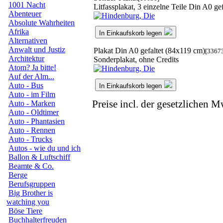
1001 Nacht
Litfassplakat, 3 einzelne Teile Din A0 g
Abenteuer
Absolute Wahrheiten
Afrika
In Einkaufskorb legen
Alternativen
Anwalt und Justiz
Plakat Din A0 gefaltet (84x119 cm)
[3367
Architektur
Sonderplakat, ohne Credits
Atom? Ja bitte!
Auf der Alm...
Auto - Bus
In Einkaufskorb legen
Auto - im Film
Preise incl. der gesetzlichen M
Auto - Marken
Auto - Oldtimer
Auto - Phantasien
Auto - Rennen
Auto - Trucks
Autos - wie du und ich
Ballon & Luftschiff
Beamte & Co.
Berge
Berufsgruppen
Big Brother is
watching you
Böse Tiere
Buchhalterfreuden