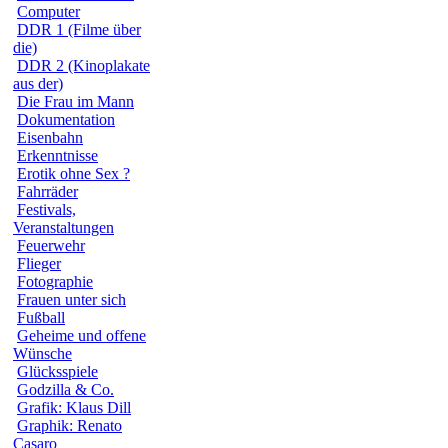
Computer
DDR 1 (Filme über
die)
DDR 2 (Kinoplakate
aus der)
Die Frau im Mann
Dokumentation
Eisenbahn
Erkenntnisse
Erotik ohne Sex ?
Fahrräder
Festivals,
Veranstaltungen
Feuerwehr
Flieger
Fotographie
Frauen unter sich
Fußball
Geheime und offene
Wünsche
Glücksspiele
Godzilla & Co.
Grafik: Klaus Dill
Graphik: Renato
Casaro