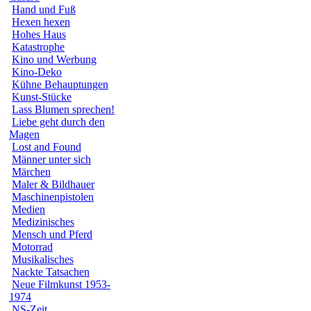
Hand und Fuß
Hexen hexen
Hohes Haus
Katastrophe
Kino und Werbung
Kino-Deko
Kühne Behauptungen
Kunst-Stücke
Lass Blumen sprechen!
Liebe geht durch den
Magen
Lost and Found
Männer unter sich
Märchen
Maler & Bildhauer
Maschinenpistolen
Medien
Medizinisches
Mensch und Pferd
Motorrad
Musikalisches
Nackte Tatsachen
Neue Filmkunst 1953-
1974
NS-Zeit