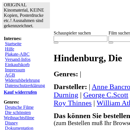
ORIGINAL
Kinomaterial, KEINE
Kopien, Posterdrucke
etc.! Ausnahmen sind
gekennzeichnet.
Schauspieler suchen
Film suche
Internes:
Startseite
Hilfe
Plakate-ABC
Hindenburg, Die
Versand-Infos
Einkaufskorb
Impressum
Genres:
|
AGB
Widerufsbelehrung
Darsteller:
|
Anne Bancro
Datenschutzerklärung
Kauf widerrufen
Durning
|
George C.Scott
Roy Thinnes
|
William At
Genres:
Deutsche Filme
Die schönsten
Das können Sie bestellen
Weihnachtsfilme
(zum Bestellen muß Ihr Browse
Disney
Dokumentation