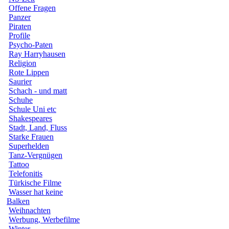
Offene Fragen
Panzer
Piraten
Profile
Psycho-Paten
Ray Harryhausen
Religion
Rote Lippen
Saurier
Schach - und matt
Schuhe
Schule Uni etc
Shakespeares
Stadt, Land, Fluss
Starke Frauen
Superhelden
Tanz-Vergnügen
Tattoo
Telefonitis
Türkische Filme
Wasser hat keine
Balken
Weihnachten
Werbung, Werbefilme
Winter