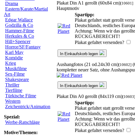
Plakat Din A1 gerollt (60x84 cm)
[10601]
Drama
Hauptmotiv
Eastern/Karate/Martial
Art
Spartipp:
Edgar Wallace
Plakat gefaltet statt gerollt v
Godzilla & Co
Deutschlands, restliches Europ
Hammer-Filme
Achtung: Wenn wir das gerollte 
Herkules & Co
RÜCKGABERECHT!
Hill+Spencer
Plakat gefaltet versenden?
Horror/SF/Fantasy
Karl May
In Einkaufskorb legen
Komödie
Krieg
Aushangfotos (21 od.24x30 cm)
(
[10602]
Musikfilme
kompletter neuer Satz, ohne Aushangspu
Sex-Filme
Shakespeare
Thriller
In Einkaufskorb legen
Tierfilme
Türkische Filme
Plakat Din A0 gerollt (84x119 cm)
[10603
Western
Spartipp:
Zeichentrick/Animation
Plakat gefaltet statt gerollt v
Deutschlands, restliches Europ
Spezial:
Achtung: Wenn wir das gerollte 
Werbe-Ratschläge
RÜCKGABERECHT!
Plakat gefaltet versenden?
Motive/Themen: