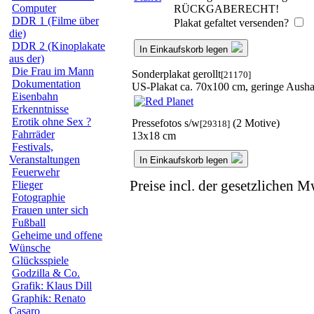
Computer
RÜCKGABERECHT!
DDR 1 (Filme über
Plakat gefaltet versenden?
die)
DDR 2 (Kinoplakate
In Einkaufskorb legen
aus der)
Die Frau im Mann
Sonderplakat gerollt
[21170]
Dokumentation
US-Plakat ca. 70x100 cm, geringe Aush
Eisenbahn
Erkenntnisse
Erotik ohne Sex ?
Pressefotos s/w
(2 Motive)
[29318]
Fahrräder
13x18 cm
Festivals,
Veranstaltungen
In Einkaufskorb legen
Feuerwehr
Preise incl. der gesetzlichen M
Flieger
Fotographie
Frauen unter sich
Fußball
Geheime und offene
Wünsche
Glücksspiele
Godzilla & Co.
Grafik: Klaus Dill
Graphik: Renato
Casaro