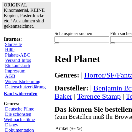
ORIGINAL
Kinomaterial, KEINE
Kopien, Posterdrucke
etc.! Ausnahmen sind
gekennzeichnet.
Schauspieler suchen
Film suche
Internes:
Startseite
Hilfe
Plakate-ABC
Red Planet
Versand-Infos
Einkaufskorb
Impressum
Genres:
|
Horror/SF/Fant
AGB
Widerufsbelehrung
Darsteller:
|
Benjamin Br
Datenschutzerklärung
Kauf widerrufen
Baker
|
Terence Stamp
|
T
Genres:
Das können Sie bestellen
Deutsche Filme
Die schönsten
(zum Bestellen muß Ihr Browse
Weihnachtsfilme
Disney
Artikel
[Art.Nr.]
Dokumentation