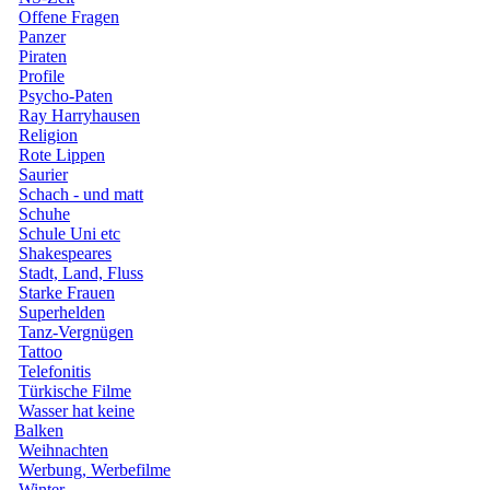
Offene Fragen
Panzer
Piraten
Profile
Psycho-Paten
Ray Harryhausen
Religion
Rote Lippen
Saurier
Schach - und matt
Schuhe
Schule Uni etc
Shakespeares
Stadt, Land, Fluss
Starke Frauen
Superhelden
Tanz-Vergnügen
Tattoo
Telefonitis
Türkische Filme
Wasser hat keine
Balken
Weihnachten
Werbung, Werbefilme
Winter