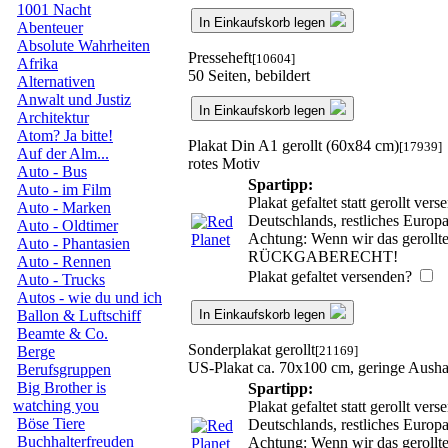
1001 Nacht
In Einkaufskorb legen
Abenteuer
Absolute Wahrheiten
Presseheft
[10604]
Afrika
50 Seiten, bebildert
Alternativen
Anwalt und Justiz
In Einkaufskorb legen
Architektur
Atom? Ja bitte!
Plakat Din A1 gerollt (60x84 cm)
[17939]
Auf der Alm...
rotes Motiv
Auto - Bus
Spartipp:
Auto - im Film
Plakat gefaltet statt gerollt v
Auto - Marken
Deutschlands, restliches Europ
Auto - Oldtimer
Achtung: Wenn wir das gerollte 
Auto - Phantasien
RÜCKGABERECHT!
Auto - Rennen
Plakat gefaltet versenden?
Auto - Trucks
Autos - wie du und ich
In Einkaufskorb legen
Ballon & Luftschiff
Beamte & Co.
Sonderplakat gerollt
[21169]
Berge
US-Plakat ca. 70x100 cm, geringe Aush
Berufsgruppen
Big Brother is
Spartipp:
watching you
Plakat gefaltet statt gerollt v
Böse Tiere
Deutschlands, restliches Europ
Buchhalterfreuden
Achtung: Wenn wir das gerollte 