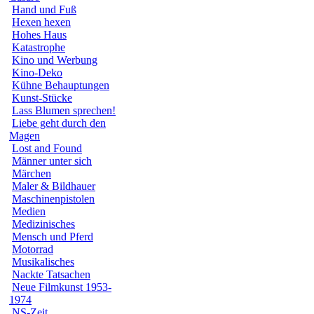
Hand und Fuß
Hexen hexen
Hohes Haus
Katastrophe
Kino und Werbung
Kino-Deko
Kühne Behauptungen
Kunst-Stücke
Lass Blumen sprechen!
Liebe geht durch den
Magen
Lost and Found
Männer unter sich
Märchen
Maler & Bildhauer
Maschinenpistolen
Medien
Medizinisches
Mensch und Pferd
Motorrad
Musikalisches
Nackte Tatsachen
Neue Filmkunst 1953-
1974
NS-Zeit