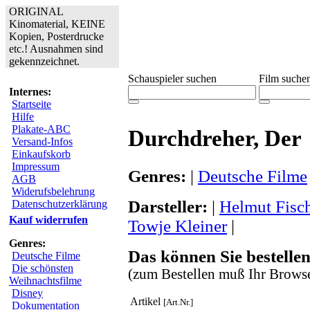
ORIGINAL
Kinomaterial, KEINE
Kopien, Posterdrucke
etc.! Ausnahmen sind
gekennzeichnet.
Schauspieler suchen
Film suche
Internes:
Startseite
Hilfe
Plakate-ABC
Durchdreher, Der
Versand-Infos
Einkaufskorb
Impressum
Genres:
|
Deutsche Filme
AGB
Widerufsbelehrung
Darsteller:
|
Helmut Fisc
Datenschutzerklärung
Kauf widerrufen
Towje Kleiner
|
Genres:
Das können Sie bestellen
Deutsche Filme
Die schönsten
(zum Bestellen muß Ihr Browse
Weihnachtsfilme
Disney
Artikel
[Art.Nr.]
Dokumentation