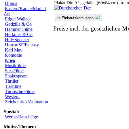
Plakat Din A1, gefaltet (60x84 cm)
[10119
Drama
Eastern/Karate/Martial
Art
In Einkaufskorb legen
Edgar Wallace
Godzilla & Co
Preise incl. der gesetzlichen M
Hammer-Filme
Herkules & Co
Hill+Spencer
Horror/SF/Fantasy
Karl May
Komödie
Krieg
Musikfilme
Sex-Filme
Shakespeare
Thriller
Tierfilme
Türkische Filme
Western
Zeichentrick/Animation
Spezial:
Werbe-Ratschläge
Motive/Themen: