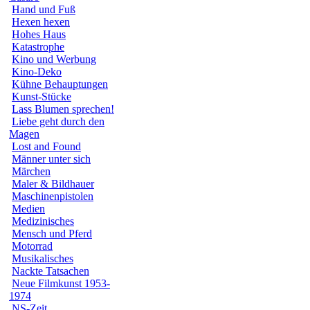
Hand und Fuß
Hexen hexen
Hohes Haus
Katastrophe
Kino und Werbung
Kino-Deko
Kühne Behauptungen
Kunst-Stücke
Lass Blumen sprechen!
Liebe geht durch den
Magen
Lost and Found
Männer unter sich
Märchen
Maler & Bildhauer
Maschinenpistolen
Medien
Medizinisches
Mensch und Pferd
Motorrad
Musikalisches
Nackte Tatsachen
Neue Filmkunst 1953-
1974
NS-Zeit