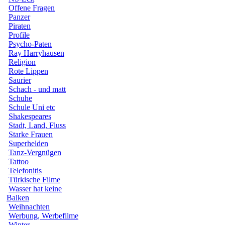
Offene Fragen
Panzer
Piraten
Profile
Psycho-Paten
Ray Harryhausen
Religion
Rote Lippen
Saurier
Schach - und matt
Schuhe
Schule Uni etc
Shakespeares
Stadt, Land, Fluss
Starke Frauen
Superhelden
Tanz-Vergnügen
Tattoo
Telefonitis
Türkische Filme
Wasser hat keine
Balken
Weihnachten
Werbung, Werbefilme
Winter