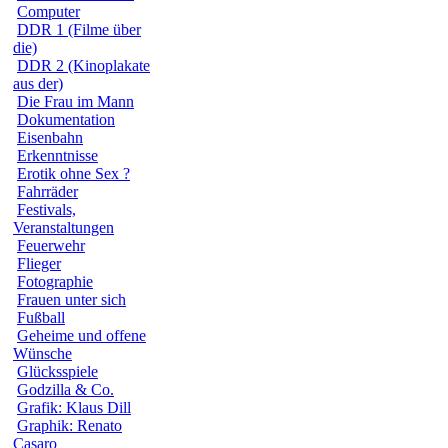
Computer
DDR 1 (Filme über
die)
DDR 2 (Kinoplakate
aus der)
Die Frau im Mann
Dokumentation
Eisenbahn
Erkenntnisse
Erotik ohne Sex ?
Fahrräder
Festivals,
Veranstaltungen
Feuerwehr
Flieger
Fotographie
Frauen unter sich
Fußball
Geheime und offene
Wünsche
Glücksspiele
Godzilla & Co.
Grafik: Klaus Dill
Graphik: Renato
Casaro