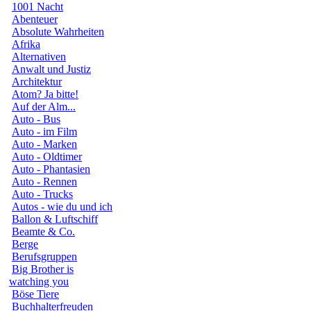
1001 Nacht
Abenteuer
Absolute Wahrheiten
Afrika
Alternativen
Anwalt und Justiz
Architektur
Atom? Ja bitte!
Auf der Alm...
Auto - Bus
Auto - im Film
Auto - Marken
Auto - Oldtimer
Auto - Phantasien
Auto - Rennen
Auto - Trucks
Autos - wie du und ich
Ballon & Luftschiff
Beamte & Co.
Berge
Berufsgruppen
Big Brother is
watching you
Böse Tiere
Buchhalterfreuden