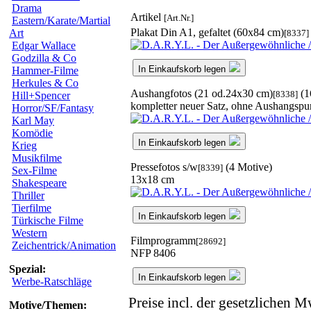
Drama
Artikel
[Art.Nr.]
Eastern/Karate/Martial
Plakat Din A1, gefaltet (60x84 cm)
Art
[8337]
Edgar Wallace
Godzilla & Co
In Einkaufskorb legen
Hammer-Filme
Herkules & Co
Aushangfotos (21 od.24x30 cm)
(1
[8338]
Hill+Spencer
kompletter neuer Satz, ohne Aushangspu
Horror/SF/Fantasy
Karl May
Komödie
In Einkaufskorb legen
Krieg
Musikfilme
Pressefotos s/w
(4 Motive)
[8339]
Sex-Filme
13x18 cm
Shakespeare
Thriller
Tierfilme
In Einkaufskorb legen
Türkische Filme
Western
Filmprogramm
[28692]
Zeichentrick/Animation
NFP 8406
Spezial:
In Einkaufskorb legen
Werbe-Ratschläge
Preise incl. der gesetzlichen M
Motive/Themen: