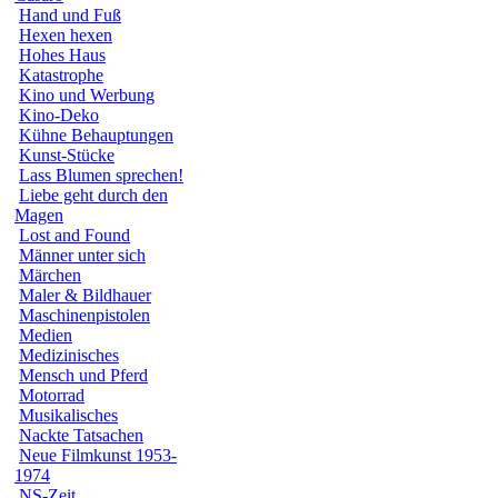
Hand und Fuß
Hexen hexen
Hohes Haus
Katastrophe
Kino und Werbung
Kino-Deko
Kühne Behauptungen
Kunst-Stücke
Lass Blumen sprechen!
Liebe geht durch den
Magen
Lost and Found
Männer unter sich
Märchen
Maler & Bildhauer
Maschinenpistolen
Medien
Medizinisches
Mensch und Pferd
Motorrad
Musikalisches
Nackte Tatsachen
Neue Filmkunst 1953-
1974
NS-Zeit