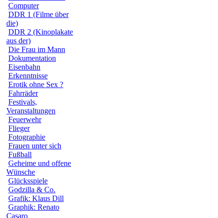
Computer
DDR 1 (Filme über
die)
DDR 2 (Kinoplakate
aus der)
Die Frau im Mann
Dokumentation
Eisenbahn
Erkenntnisse
Erotik ohne Sex ?
Fahrräder
Festivals,
Veranstaltungen
Feuerwehr
Flieger
Fotographie
Frauen unter sich
Fußball
Geheime und offene
Wünsche
Glücksspiele
Godzilla & Co.
Grafik: Klaus Dill
Graphik: Renato
Casaro