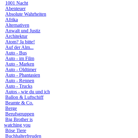
1001 Nacht
Abenteuer
Absolute Wahrheiten
Afrika
Alternativen
Anwalt und Justiz
Architektur
Atom? Ja bitte!
Auf der Alm...
Auto - Bus
Auto - im Film
Auto - Marken
Auto - Oldtimer
Auto - Phantasien
Auto - Rennen
Auto - Trucks
Autos - wie du und ich
Ballon & Luftschiff
Beamte & Co.
Berge
Berufsgruppen
Big Brother is
watching you
Böse Tiere
Buchhalterfreuden