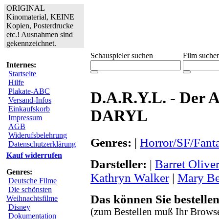
ORIGINAL
Kinomaterial, KEINE
Kopien, Posterdrucke
etc.! Ausnahmen sind
gekennzeichnet.
Schauspieler suchen
Film suche
Internes:
Startseite
Hilfe
Plakate-ABC
D.A.R.Y.L. - Der 
Versand-Infos
Einkaufskorb
DARYL
Impressum
AGB
Widerufsbelehrung
Genres:
|
Horror/SF/Fant
Datenschutzerklärung
Kauf widerrufen
Darsteller:
|
Barret Olive
Genres:
Kathryn Walker
|
Mary Be
Deutsche Filme
Die schönsten
Das können Sie bestellen
Weihnachtsfilme
Disney
(zum Bestellen muß Ihr Browse
Dokumentation