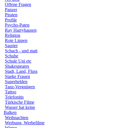
Offene Fragen
Panzer
Piraten
Profile
Psycho-Paten
Ray Harryhausen
Religion
Rote Lippen
Saurier
Schach - und matt
Schuhe
Schule Uni etc
Shakespeares
Stadt, Land, Fluss
Starke Frauen
Superhelden
Tanz-Vergnügen
Tattoo
Telefonitis
Türkische Filme
Wasser hat keine
Balken
Weihnachten
Werbung, Werbefilme
Winter