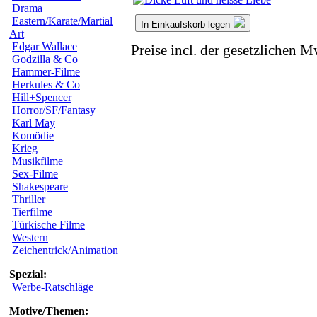
Drama
Eastern/Karate/Martial
In Einkaufskorb legen
Art
Edgar Wallace
Preise incl. der gesetzlichen M
Godzilla & Co
Hammer-Filme
Herkules & Co
Hill+Spencer
Horror/SF/Fantasy
Karl May
Komödie
Krieg
Musikfilme
Sex-Filme
Shakespeare
Thriller
Tierfilme
Türkische Filme
Western
Zeichentrick/Animation
Spezial:
Werbe-Ratschläge
Motive/Themen: