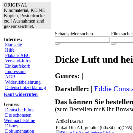
ORIGINAL
Kinomaterial, KEINE
Kopien, Posterdrucke
etc.! Ausnahmen sind
gekennzeichnet.
Schauspieler suchen
Film suche
Internes:
Startseite
Hilfe
Plakate-ABC
Dicke Luft und hei
Versand-Infos
Einkaufskorb
Impressum
Genres:
|
AGB
Widerufsbelehrung
Darsteller:
|
Eddie Const
Datenschutzerklärung
Kauf widerrufen
Das können Sie bestellen
Genres:
(zum Bestellen muß Ihr Browse
Deutsche Filme
Die schönsten
Weihnachtsfilme
Artikel
[Art.Nr.]
Disney
Plakat Din A1, gefaltet (60x84 cm)
[7985]
Dokumentation