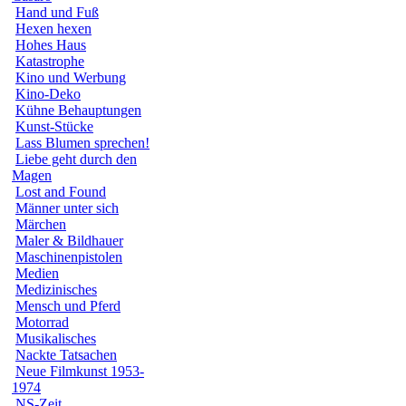
Hand und Fuß
Hexen hexen
Hohes Haus
Katastrophe
Kino und Werbung
Kino-Deko
Kühne Behauptungen
Kunst-Stücke
Lass Blumen sprechen!
Liebe geht durch den
Magen
Lost and Found
Männer unter sich
Märchen
Maler & Bildhauer
Maschinenpistolen
Medien
Medizinisches
Mensch und Pferd
Motorrad
Musikalisches
Nackte Tatsachen
Neue Filmkunst 1953-
1974
NS-Zeit