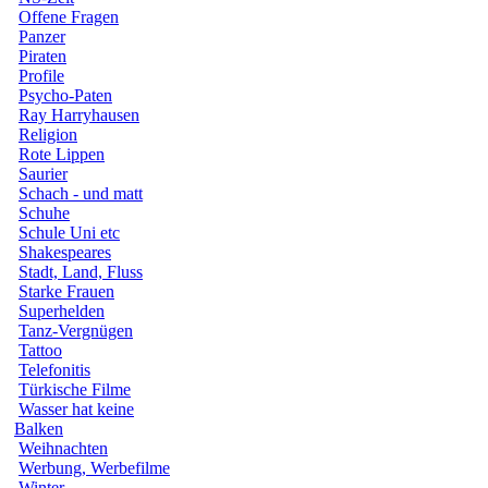
Offene Fragen
Panzer
Piraten
Profile
Psycho-Paten
Ray Harryhausen
Religion
Rote Lippen
Saurier
Schach - und matt
Schuhe
Schule Uni etc
Shakespeares
Stadt, Land, Fluss
Starke Frauen
Superhelden
Tanz-Vergnügen
Tattoo
Telefonitis
Türkische Filme
Wasser hat keine
Balken
Weihnachten
Werbung, Werbefilme
Winter