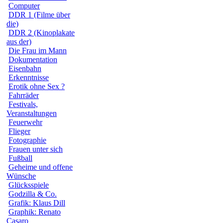
Computer
DDR 1 (Filme über
die)
DDR 2 (Kinoplakate
aus der)
Die Frau im Mann
Dokumentation
Eisenbahn
Erkenntnisse
Erotik ohne Sex ?
Fahrräder
Festivals,
Veranstaltungen
Feuerwehr
Flieger
Fotographie
Frauen unter sich
Fußball
Geheime und offene
Wünsche
Glücksspiele
Godzilla & Co.
Grafik: Klaus Dill
Graphik: Renato
Casaro