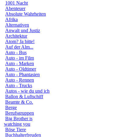
1001 Nacht
Abenteuer
Absolute Wahrheiten
Afrika
Alternativen
Anwalt und Justiz
Architektur
Atom? Ja bitte!
Auf der Alm...
Auto - Bus
Auto - im Film
Auto - Marken
Auto - Oldtimer
Auto - Phantasien
Auto - Rennen
Auto - Trucks
Autos - wie du und ich
Ballon & Luftschiff
Beamte & Co.
Berge
Berufsgruppen
Big Brother is
watching you
Böse Tiere
Buchhalterfreuden