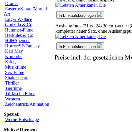
Drama
Eastern/Karate/Martial
Art
In Einkaufskorb legen
Edgar Wallace
Godzilla & Co
Aushangfotos (21 od.24x30 cm)
(
[49317]
Hammer-Filme
kompletter neuer Satz, ohne Aushangspu
Herkules & Co
Hill+Spencer
Horror/SF/Fantasy
In Einkaufskorb legen
Karl May
Komödie
Preise incl. der gesetzlichen M
Krieg
Musikfilme
Sex-Filme
Shakespeare
Thriller
Tierfilme
Türkische Filme
Western
Zeichentrick/Animation
Spezial:
Werbe-Ratschläge
Motive/Themen: