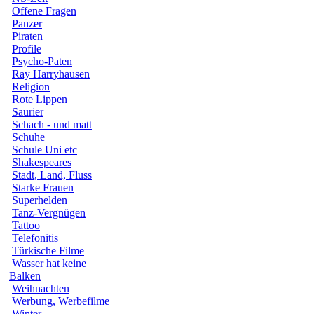
Offene Fragen
Panzer
Piraten
Profile
Psycho-Paten
Ray Harryhausen
Religion
Rote Lippen
Saurier
Schach - und matt
Schuhe
Schule Uni etc
Shakespeares
Stadt, Land, Fluss
Starke Frauen
Superhelden
Tanz-Vergnügen
Tattoo
Telefonitis
Türkische Filme
Wasser hat keine
Balken
Weihnachten
Werbung, Werbefilme
Winter