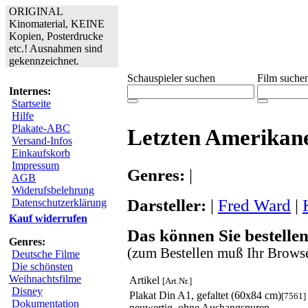
ORIGINAL
Kinomaterial, KEINE
Kopien, Posterdrucke
etc.! Ausnahmen sind
gekennzeichnet.
Schauspieler suchen
Film suche
Internes:
Startseite
Hilfe
Plakate-ABC
Letzten Amerikane
Versand-Infos
Einkaufskorb
Impressum
Genres:
|
AGB
Widerufsbelehrung
Darsteller:
|
Fred Ward
|
Datenschutzerklärung
Kauf widerrufen
Das können Sie bestellen
Genres:
(zum Bestellen muß Ihr Browse
Deutsche Filme
Die schönsten
Weihnachtsfilme
Artikel
[Art.Nr.]
Disney
Plakat Din A1, gefaltet (60x84 cm)
[7561]
Dokumentation
neuwertig, ohne Aushangspuren