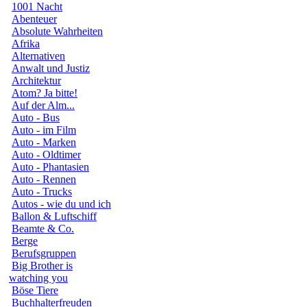
1001 Nacht
Abenteuer
Absolute Wahrheiten
Afrika
Alternativen
Anwalt und Justiz
Architektur
Atom? Ja bitte!
Auf der Alm...
Auto - Bus
Auto - im Film
Auto - Marken
Auto - Oldtimer
Auto - Phantasien
Auto - Rennen
Auto - Trucks
Autos - wie du und ich
Ballon & Luftschiff
Beamte & Co.
Berge
Berufsgruppen
Big Brother is
watching you
Böse Tiere
Buchhalterfreuden