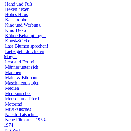
Hand und Fuß
Hexen hexen
Hohes Haus
Katastrophe
Kino und Werbung
Kino-Deko
Kühne Behauptungen
Kunst-Stücke
Lass Blumen sprechen!
Liebe geht durch den
Magen
Lost and Found
Männer unter sich
Märchen
Maler & Bildhauer
Maschinenpistolen
Medien
Medizinisches
Mensch und Pferd
Motorrad
Musikalisches
Nackte Tatsachen
Neue Filmkunst 1953-
1974
NS-Zeit