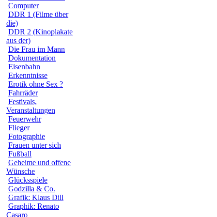
Computer
DDR 1 (Filme über
die)
DDR 2 (Kinoplakate
aus der)
Die Frau im Mann
Dokumentation
Eisenbahn
Erkenntnisse
Erotik ohne Sex ?
Fahrräder
Festivals,
Veranstaltungen
Feuerwehr
Flieger
Fotographie
Frauen unter sich
Fußball
Geheime und offene
Wünsche
Glücksspiele
Godzilla & Co.
Grafik: Klaus Dill
Graphik: Renato
Casaro