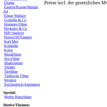
Preise incl. der gesetzlichen M
Drama
Eastern/Karate/Martial
Art
Edgar Wallace
Godzilla & Co
Hammer-Filme
Herkules & Co
Hill+Spencer
Horror/SF/Fantasy
Karl May
Komödie
Krieg
Musikfilme
Sex-Filme
Shakespeare
Thriller
Tierfilme
Türkische Filme
Western
Zeichentrick/Animation
Spezial:
Werbe-Ratschläge
Motive/Themen: