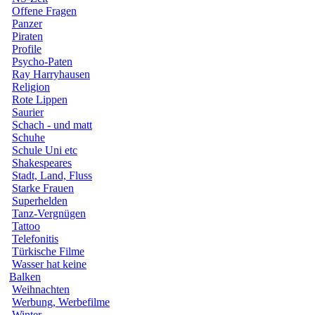
Offene Fragen
Panzer
Piraten
Profile
Psycho-Paten
Ray Harryhausen
Religion
Rote Lippen
Saurier
Schach - und matt
Schuhe
Schule Uni etc
Shakespeares
Stadt, Land, Fluss
Starke Frauen
Superhelden
Tanz-Vergnügen
Tattoo
Telefonitis
Türkische Filme
Wasser hat keine
Balken
Weihnachten
Werbung, Werbefilme
Winter