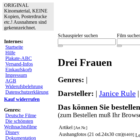
ORIGINAL
Kinomaterial, KEINE
Kopien, Posterdrucke
etc.! Ausnahmen sind
gekennzeichnet.
Schauspieler suchen
Film suche
Internes:
Startseite
Hilfe
Plakate-ABC
Drei Frauen
Versand-Infos
Einkaufskorb
Impressum
Genres:
|
AGB
Widerufsbelehrung
Darsteller:
|
Janice Rule
Datenschutzerklärung
Kauf widerrufen
Das können Sie bestellen
Genres:
(zum Bestellen muß Ihr Browse
Deutsche Filme
Die schönsten
Weihnachtsfilme
Artikel
[Art.Nr.]
Disney
Aushangfotos (21 od.24x30 cm)
[6469]
Le
Dokumentation