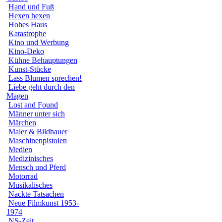
Hand und Fuß
Hexen hexen
Hohes Haus
Katastrophe
Kino und Werbung
Kino-Deko
Kühne Behauptungen
Kunst-Stücke
Lass Blumen sprechen!
Liebe geht durch den
Magen
Lost and Found
Männer unter sich
Märchen
Maler & Bildhauer
Maschinenpistolen
Medien
Medizinisches
Mensch und Pferd
Motorrad
Musikalisches
Nackte Tatsachen
Neue Filmkunst 1953-
1974
NS-Zeit