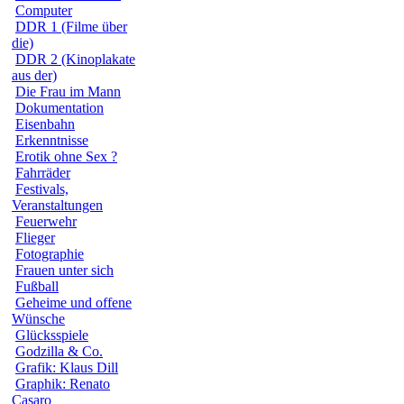
Computer
DDR 1 (Filme über
die)
DDR 2 (Kinoplakate
aus der)
Die Frau im Mann
Dokumentation
Eisenbahn
Erkenntnisse
Erotik ohne Sex ?
Fahrräder
Festivals,
Veranstaltungen
Feuerwehr
Flieger
Fotographie
Frauen unter sich
Fußball
Geheime und offene
Wünsche
Glücksspiele
Godzilla & Co.
Grafik: Klaus Dill
Graphik: Renato
Casaro