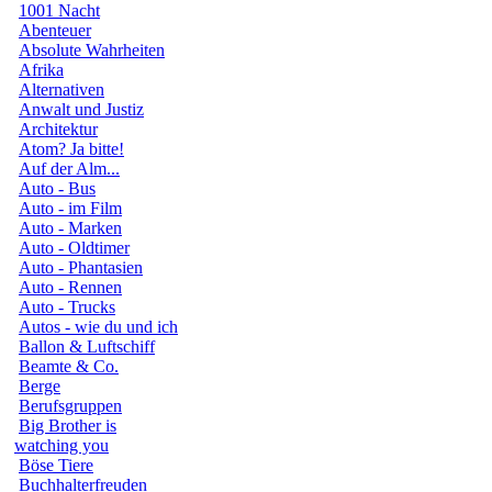
1001 Nacht
Abenteuer
Absolute Wahrheiten
Afrika
Alternativen
Anwalt und Justiz
Architektur
Atom? Ja bitte!
Auf der Alm...
Auto - Bus
Auto - im Film
Auto - Marken
Auto - Oldtimer
Auto - Phantasien
Auto - Rennen
Auto - Trucks
Autos - wie du und ich
Ballon & Luftschiff
Beamte & Co.
Berge
Berufsgruppen
Big Brother is
watching you
Böse Tiere
Buchhalterfreuden