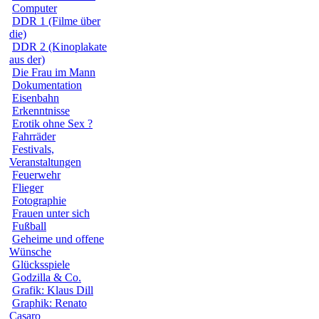
Computer
DDR 1 (Filme über
die)
DDR 2 (Kinoplakate
aus der)
Die Frau im Mann
Dokumentation
Eisenbahn
Erkenntnisse
Erotik ohne Sex ?
Fahrräder
Festivals,
Veranstaltungen
Feuerwehr
Flieger
Fotographie
Frauen unter sich
Fußball
Geheime und offene
Wünsche
Glücksspiele
Godzilla & Co.
Grafik: Klaus Dill
Graphik: Renato
Casaro