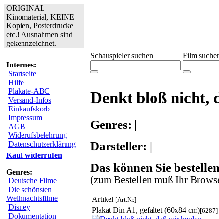
ORIGINAL
Kinomaterial, KEINE
Kopien, Posterdrucke
etc.! Ausnahmen sind
gekennzeichnet.
Schauspieler suchen
Film suche
Internes:
Startseite
Hilfe
Plakate-ABC
Denkt bloß nicht, 
Versand-Infos
Einkaufskorb
Impressum
Genres:
|
AGB
Widerufsbelehrung
Darsteller:
|
Datenschutzerklärung
Kauf widerrufen
Das können Sie bestellen
Genres:
(zum Bestellen muß Ihr Browse
Deutsche Filme
Die schönsten
Weihnachtsfilme
Artikel
[Art.Nr.]
Disney
Plakat Din A1, gefaltet (60x84 cm)
[6287]
Dokumentation