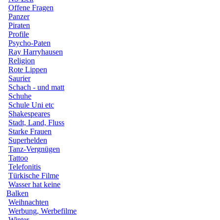
Offene Fragen
Panzer
Piraten
Profile
Psycho-Paten
Ray Harryhausen
Religion
Rote Lippen
Saurier
Schach - und matt
Schuhe
Schule Uni etc
Shakespeares
Stadt, Land, Fluss
Starke Frauen
Superhelden
Tanz-Vergnügen
Tattoo
Telefonitis
Türkische Filme
Wasser hat keine
Balken
Weihnachten
Werbung, Werbefilme
Winter