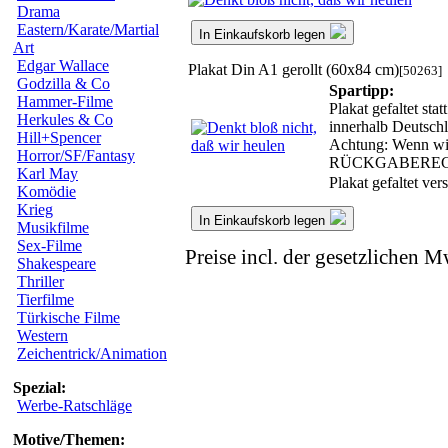
Drama
Eastern/Karate/Martial
In Einkaufskorb legen
Art
Edgar Wallace
Plakat Din A1 gerollt (60x84 cm)
[50263]
Godzilla & Co
Spartipp:
Hammer-Filme
Plakat gefaltet st
Herkules & Co
innerhalb Deutschl
Hill+Spencer
Achtung: Wenn wir 
Horror/SF/Fantasy
RÜCKGABEREC
Karl May
Plakat gefaltet ve
Komödie
Krieg
In Einkaufskorb legen
Musikfilme
Sex-Filme
Preise incl. der gesetzlichen M
Shakespeare
Thriller
Tierfilme
Türkische Filme
Western
Zeichentrick/Animation
Spezial:
Werbe-Ratschläge
Motive/Themen: