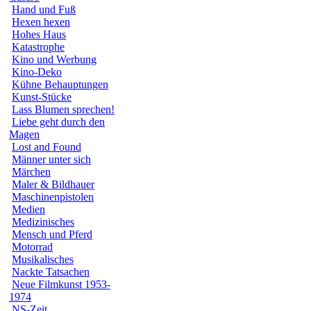
Hand und Fuß
Hexen hexen
Hohes Haus
Katastrophe
Kino und Werbung
Kino-Deko
Kühne Behauptungen
Kunst-Stücke
Lass Blumen sprechen!
Liebe geht durch den
Magen
Lost and Found
Männer unter sich
Märchen
Maler & Bildhauer
Maschinenpistolen
Medien
Medizinisches
Mensch und Pferd
Motorrad
Musikalisches
Nackte Tatsachen
Neue Filmkunst 1953-
1974
NS-Zeit